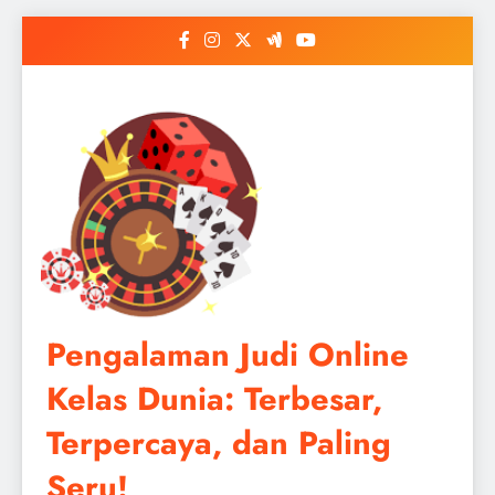
Skip
to
content
Pengalaman Judi Online
Kelas Dunia: Terbesar,
Terpercaya, dan Paling
Seru!