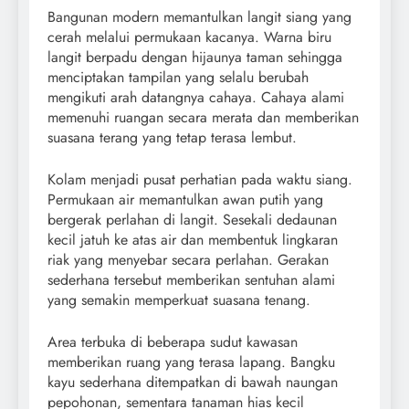
Bangunan modern memantulkan langit siang yang
cerah melalui permukaan kacanya. Warna biru
langit berpadu dengan hijaunya taman sehingga
menciptakan tampilan yang selalu berubah
mengikuti arah datangnya cahaya. Cahaya alami
memenuhi ruangan secara merata dan memberikan
suasana terang yang tetap terasa lembut.
Kolam menjadi pusat perhatian pada waktu siang.
Permukaan air memantulkan awan putih yang
bergerak perlahan di langit. Sesekali dedaunan
kecil jatuh ke atas air dan membentuk lingkaran
riak yang menyebar secara perlahan. Gerakan
sederhana tersebut memberikan sentuhan alami
yang semakin memperkuat suasana tenang.
Area terbuka di beberapa sudut kawasan
memberikan ruang yang terasa lapang. Bangku
kayu sederhana ditempatkan di bawah naungan
pepohonan, sementara tanaman hias kecil