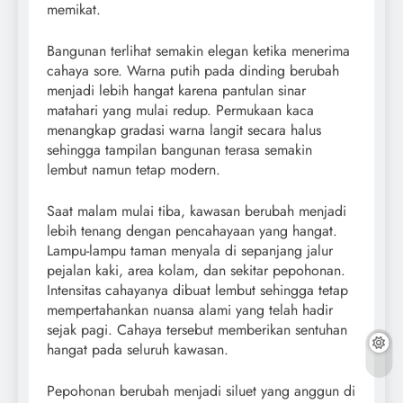
memikat.
Bangunan terlihat semakin elegan ketika menerima
cahaya sore. Warna putih pada dinding berubah
menjadi lebih hangat karena pantulan sinar
matahari yang mulai redup. Permukaan kaca
menangkap gradasi warna langit secara halus
sehingga tampilan bangunan terasa semakin
lembut namun tetap modern.
Saat malam mulai tiba, kawasan berubah menjadi
lebih tenang dengan pencahayaan yang hangat.
Lampu-lampu taman menyala di sepanjang jalur
pejalan kaki, area kolam, dan sekitar pepohonan.
Intensitas cahayanya dibuat lembut sehingga tetap
mempertahankan nuansa alami yang telah hadir
sejak pagi. Cahaya tersebut memberikan sentuhan
hangat pada seluruh kawasan.
Pepohonan berubah menjadi siluet yang anggun di