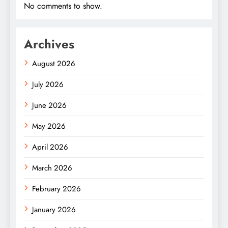
No comments to show.
Archives
August 2026
July 2026
June 2026
May 2026
April 2026
March 2026
February 2026
January 2026