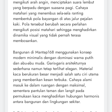
mengikuti arah angin, menciptakan suara lembut
yang berpadu dengan suasana pagi. Cahaya
matahari yang menembus sela-sela ranting
membentuk pola bayangan di atas jalur pejalan
kaki. Pola tersebut berubah secara perlahan
mengikuti posisi matahari sehingga menghadirkan
dinamika visual yang tidak pernah terasa
membosankan.
Bangunan di Mantap168 menggunakan konsep
modern minimalis dengan dominasi warna putih
dan abu-abu muda. Garis-garis arsitekturnya
sederhana namun tetap terlihat elegan. Material
kaca berukuran besar menjadi salah satu ciri utama
yang memberikan kesan terbuka. Cahaya alami
masuk ke dalam ruangan dengan maksimal,
sementara pantulan taman dan langit pada
permukaan kaca menghadirkan hubungan harmonis
antara bangunan dan lingkungan sekitar.