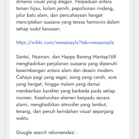
dimensi visual yang elegan. Perpaduan antara
taman hijau, kolam jernih, pepohonan rindang,
jalur batu alam, dan pencahayaan hangat
menciptakan suasana yang terasa harmonis dalam
setiap sudut kawasan.
https://wibki.com/wessanayla?tab=wessanayla
Santai, Nyaman, dan Happy Bareng Mantap168
menghadirkan perjalanan suasana yang dipenuhi
keseimbangan antara alam dan desain modern.
Cahaya pagi yang segar, siang yang cerah, sore
yang hangat, hingga malam yang damai
memberikan karakter yang berbeda pada setiap
momen. Keseluruhan elemen berpadu secara
alami, menghadirkan atmosfer yang lembut,
tenang, dan penuh keindahan visual sepanjang
waktu.
Google search rekomendasi :