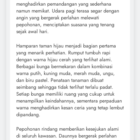
menghadirkan pemandangan yang sederhana
namun memikat. Udara pagi terasa segar dengan
angin yang bergerak perlahan melewati
pepohonan, menciptakan suasana yang tenang
sejak awal hari.
Hamparan taman hijau menjadi bagian pertama
yang menarik perhatian. Rumput tumbuh rapi
dengan warna hijau cerah yang terlihat alami.
Berbagai bunga bermekaran dalam kombinasi
warna putih, kuning muda, merah muda, ungu,
dan biru pastel. Penataan tanaman dibuat
seimbang sehingga tidak terlihat terlalu padat.
Setiap bunga memiliki ruang yang cukup untuk
menampilkan keindahannya, sementara perpaduan
warna menghadirkan kesan ceria yang tetap lembut
dipandang.
Pepohonan rindang memberikan kesejukan alami
di seluruh kawasan. Daunnya bergerak perlahan