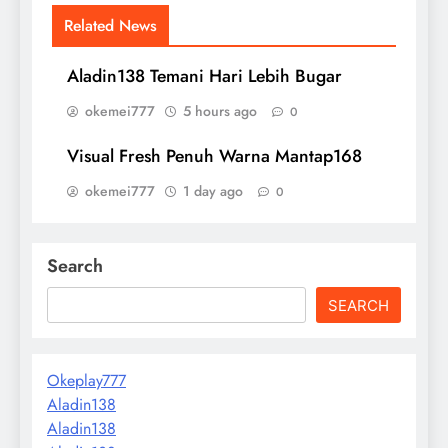
Related News
Aladin138 Temani Hari Lebih Bugar
okemei777
5 hours ago
0
Visual Fresh Penuh Warna Mantap168
okemei777
1 day ago
0
Search
SEARCH
Okeplay777
Aladin138
Aladin138