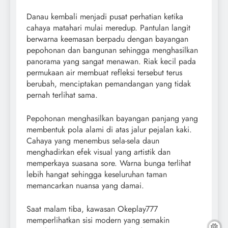
Danau kembali menjadi pusat perhatian ketika
cahaya matahari mulai meredup. Pantulan langit
berwarna keemasan berpadu dengan bayangan
pepohonan dan bangunan sehingga menghasilkan
panorama yang sangat menawan. Riak kecil pada
permukaan air membuat refleksi tersebut terus
berubah, menciptakan pemandangan yang tidak
pernah terlihat sama.
Pepohonan menghasilkan bayangan panjang yang
membentuk pola alami di atas jalur pejalan kaki.
Cahaya yang menembus sela-sela daun
menghadirkan efek visual yang artistik dan
memperkaya suasana sore. Warna bunga terlihat
lebih hangat sehingga keseluruhan taman
memancarkan nuansa yang damai.
Saat malam tiba, kawasan Okeplay777
memperlihatkan sisi modern yang semakin