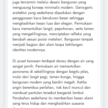
juga tercermin melalui desain bangunan yang
mengusung konsep minimalis modern. Garis-garis
arsitektur yang sederhana dipadukan dengan
penggunaan kaca berukuran besar sehingga
menghadirkan kesan luas dan elegan. Permukaan
kaca memantulkan langit, pepohonan, serta taman
yang mengelilinginya, menciptakan refleksi yang
berubah sesuai posisi matahari. Bangunan tampak
menjadi bagian dari alam tanpa kehilangan
identitas modernnya.
Di pusat kawasan terdapat danau dengan air yang
sangat jernih. Permukaan air memantulkan
panorama di sekelilingnya dengan begitu jelas,
mulai dari langit pagi, taman bunga, hingga
bangunan modern yang berdiri megah. Ketika
angin berembus perlahan, riak kecil muncul dan
membuat pantulan tersebut bergerak lembut.
Perubahan sederhana itu memberikan kesan alami
yang terus hidup dan menghadirkan suasana