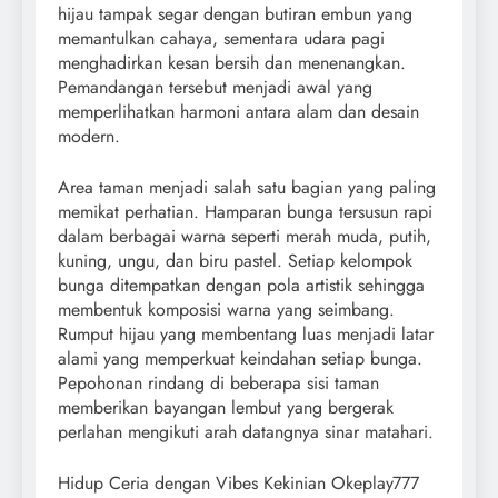
hijau tampak segar dengan butiran embun yang
memantulkan cahaya, sementara udara pagi
menghadirkan kesan bersih dan menenangkan.
Pemandangan tersebut menjadi awal yang
memperlihatkan harmoni antara alam dan desain
modern.
Area taman menjadi salah satu bagian yang paling
memikat perhatian. Hamparan bunga tersusun rapi
dalam berbagai warna seperti merah muda, putih,
kuning, ungu, dan biru pastel. Setiap kelompok
bunga ditempatkan dengan pola artistik sehingga
membentuk komposisi warna yang seimbang.
Rumput hijau yang membentang luas menjadi latar
alami yang memperkuat keindahan setiap bunga.
Pepohonan rindang di beberapa sisi taman
memberikan bayangan lembut yang bergerak
perlahan mengikuti arah datangnya sinar matahari.
Hidup Ceria dengan Vibes Kekinian Okeplay777