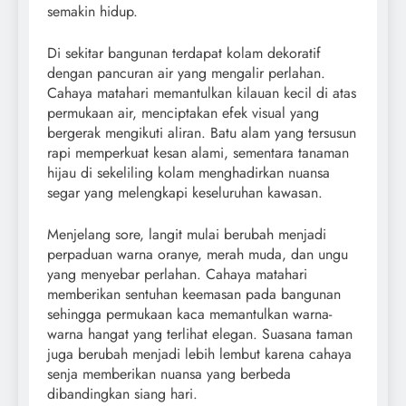
semakin hidup.
Di sekitar bangunan terdapat kolam dekoratif
dengan pancuran air yang mengalir perlahan.
Cahaya matahari memantulkan kilauan kecil di atas
permukaan air, menciptakan efek visual yang
bergerak mengikuti aliran. Batu alam yang tersusun
rapi memperkuat kesan alami, sementara tanaman
hijau di sekeliling kolam menghadirkan nuansa
segar yang melengkapi keseluruhan kawasan.
Menjelang sore, langit mulai berubah menjadi
perpaduan warna oranye, merah muda, dan ungu
yang menyebar perlahan. Cahaya matahari
memberikan sentuhan keemasan pada bangunan
sehingga permukaan kaca memantulkan warna-
warna hangat yang terlihat elegan. Suasana taman
juga berubah menjadi lebih lembut karena cahaya
senja memberikan nuansa yang berbeda
dibandingkan siang hari.