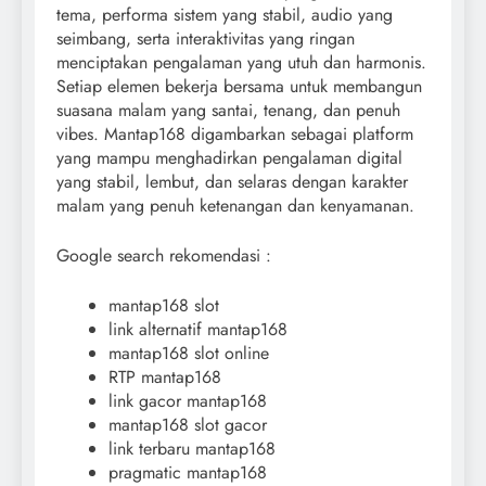
tema, performa sistem yang stabil, audio yang
seimbang, serta interaktivitas yang ringan
menciptakan pengalaman yang utuh dan harmonis.
Setiap elemen bekerja bersama untuk membangun
suasana malam yang santai, tenang, dan penuh
vibes. Mantap168 digambarkan sebagai platform
yang mampu menghadirkan pengalaman digital
yang stabil, lembut, dan selaras dengan karakter
malam yang penuh ketenangan dan kenyamanan.
Google search rekomendasi :
mantap168 slot
link alternatif mantap168
mantap168 slot online
RTP mantap168
link gacor mantap168
mantap168 slot gacor
link terbaru mantap168
pragmatic mantap168