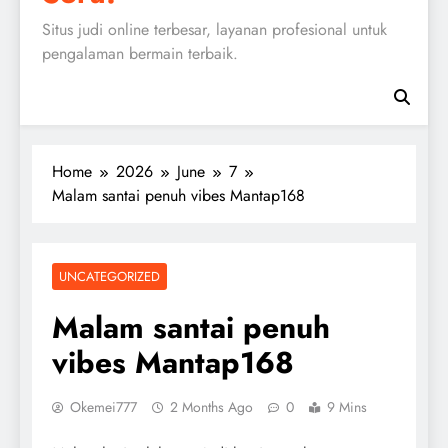
Situs judi online terbesar, layanan profesional untuk
pengalaman bermain terbaik.
Home
2026
June
7
Malam santai penuh vibes Mantap168
UNCATEGORIZED
Malam santai penuh
vibes Mantap168
Okemei777
2 Months Ago
0
9 Mins