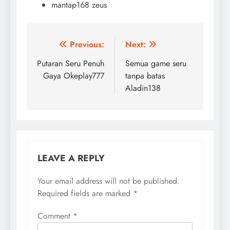
mantap168 zeus
Post
Previous:
Next:
navigation
Putaran Seru Penuh
Semua game seru
Gaya Okeplay777
tanpa batas
Aladin138
LEAVE A REPLY
Your email address will not be published.
Required fields are marked
*
Comment
*