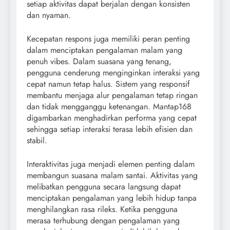
setiap aktivitas dapat berjalan dengan konsisten
dan nyaman.
Kecepatan respons juga memiliki peran penting
dalam menciptakan pengalaman malam yang
penuh vibes. Dalam suasana yang tenang,
pengguna cenderung menginginkan interaksi yang
cepat namun tetap halus. Sistem yang responsif
membantu menjaga alur pengalaman tetap ringan
dan tidak mengganggu ketenangan. Mantap168
digambarkan menghadirkan performa yang cepat
sehingga setiap interaksi terasa lebih efisien dan
stabil.
Interaktivitas juga menjadi elemen penting dalam
membangun suasana malam santai. Aktivitas yang
melibatkan pengguna secara langsung dapat
menciptakan pengalaman yang lebih hidup tanpa
menghilangkan rasa rileks. Ketika pengguna
merasa terhubung dengan pengalaman yang