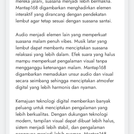
mereka jalani, suasana menjadi lebih bermakna.
Mantap168 digambarkan menghadirkan elemen
interaktif yang dirancang dengan pendekatan
lembut agar tetap sesuai dengan suasana santai.
Audio menjadi elemen lain yang memperkuat
suasana malam penuh vibes. Musik latar yang
lembut dapat membantu menciptakan suasana
relaksasi yang lebih dalam. Efek suara yang halus
mampu memperkuat pengalaman visual tanpa
mengganggu ketenangan malam. Mantap168
digambarkan memadukan unsur audio dan visual
secara seimbang sehingga menciptakan atmosfer
digital yang lebih harmonis dan nyaman.
Kemajuan teknologi digital memberikan banyak
peluang untuk menciptakan pengalaman yang
lebih berkualitas. Dengan dukungan teknologi
modern, tampilan visual dapat dibuat lebih halus,
sistem menjadi lebih stabil, dan pengalaman
pengguna menjadi lebih nyaman. Mantap168