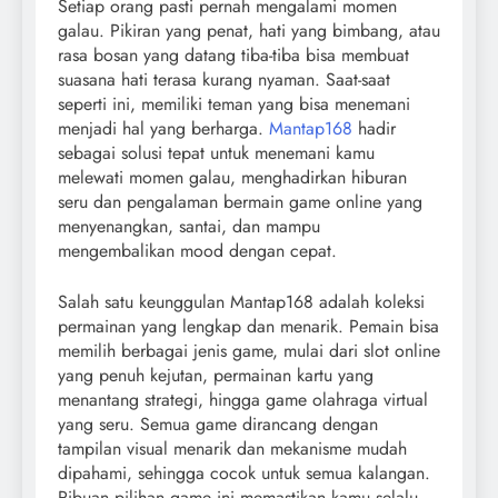
Setiap orang pasti pernah mengalami momen
galau. Pikiran yang penat, hati yang bimbang, atau
rasa bosan yang datang tiba-tiba bisa membuat
suasana hati terasa kurang nyaman. Saat-saat
seperti ini, memiliki teman yang bisa menemani
menjadi hal yang berharga.
Mantap168
hadir
sebagai solusi tepat untuk menemani kamu
melewati momen galau, menghadirkan hiburan
seru dan pengalaman bermain game online yang
menyenangkan, santai, dan mampu
mengembalikan mood dengan cepat.
Salah satu keunggulan Mantap168 adalah koleksi
permainan yang lengkap dan menarik. Pemain bisa
memilih berbagai jenis game, mulai dari slot online
yang penuh kejutan, permainan kartu yang
menantang strategi, hingga game olahraga virtual
yang seru. Semua game dirancang dengan
tampilan visual menarik dan mekanisme mudah
dipahami, sehingga cocok untuk semua kalangan.
Ribuan pilihan game ini memastikan kamu selalu