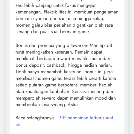
sesi lebih panjang untuk fokus mengejar
kemenangan. Fleksibilitas ini membuat pengalaman
bermain nyaman dan santai, sehingga setiap
momen galau bisa perlahan digantikan oleh rasa
senang dan puas saat bermain game.
Bonus dan promosi yang ditawarkan Mantap168
turut meningkatkan keseruan. Pemain dapat
menikmati berbagai reward menarik, mulai dari
bonus deposit, cashback, hingga hadiah harian.
Tidak hanya menambah keseruan, bonus ini juga
membuat momen galau terasa lebih berarti karena
setiap putaran game berpotensi memberi hadiah
atau keuntungan tambahan. Sensasi menang dan
memperoleh reward dapat memulihkan mood dan
memberikan rasa senang ekstra.
Baca selengkapnya :
RTP permainan terbaru saat
ini