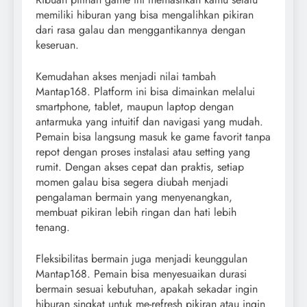
memiliki hiburan yang bisa mengalihkan pikiran
dari rasa galau dan menggantikannya dengan
keseruan.
Kemudahan akses menjadi nilai tambah
Mantap168. Platform ini bisa dimainkan melalui
smartphone, tablet, maupun laptop dengan
antarmuka yang intuitif dan navigasi yang mudah.
Pemain bisa langsung masuk ke game favorit tanpa
repot dengan proses instalasi atau setting yang
rumit. Dengan akses cepat dan praktis, setiap
momen galau bisa segera diubah menjadi
pengalaman bermain yang menyenangkan,
membuat pikiran lebih ringan dan hati lebih
tenang.
Fleksibilitas bermain juga menjadi keunggulan
Mantap168. Pemain bisa menyesuaikan durasi
bermain sesuai kebutuhan, apakah sekadar ingin
hiburan singkat untuk me-refresh pikiran atau ingin