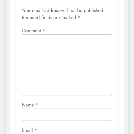
Your email address will not be published.
Required fields are marked
*
Comment
*
Name
*
Email
*