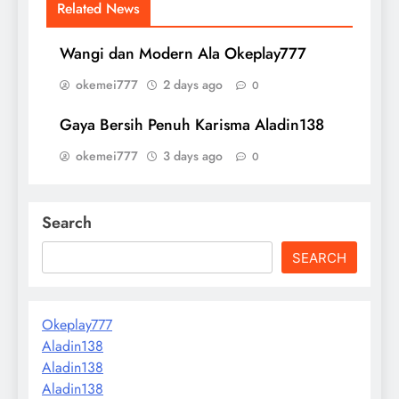
Related News
Wangi dan Modern Ala Okeplay777
okemei777
2 days ago
0
Gaya Bersih Penuh Karisma Aladin138
okemei777
3 days ago
0
Search
SEARCH
Okeplay777
Aladin138
Aladin138
Aladin138