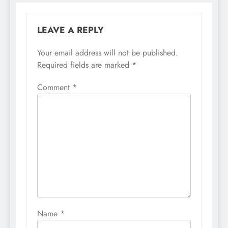
LEAVE A REPLY
Your email address will not be published.
Required fields are marked
*
Comment
*
Name
*