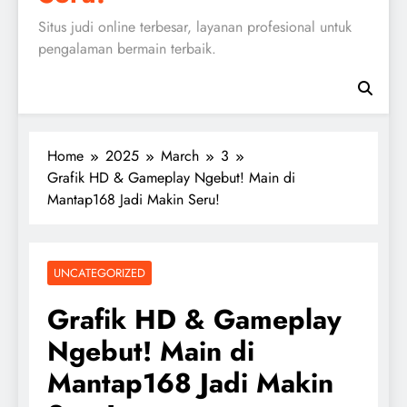
Situs judi online terbesar, layanan profesional untuk
pengalaman bermain terbaik.
Home
2025
March
3
Grafik HD & Gameplay Ngebut! Main di
Mantap168 Jadi Makin Seru!
UNCATEGORIZED
Grafik HD & Gameplay
Ngebut! Main di
Mantap168 Jadi Makin