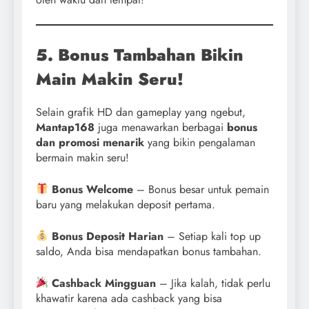
5. Bonus Tambahan Bikin
Main Makin Seru!
Selain grafik HD dan gameplay yang ngebut,
Mantap168
juga menawarkan berbagai
bonus
dan promosi menarik
yang bikin pengalaman
bermain makin seru!
Bonus Welcome
– Bonus besar untuk pemain
baru yang melakukan deposit pertama.
Bonus Deposit Harian
– Setiap kali top up
saldo, Anda bisa mendapatkan bonus tambahan.
Cashback Mingguan
– Jika kalah, tidak perlu
khawatir karena ada cashback yang bisa