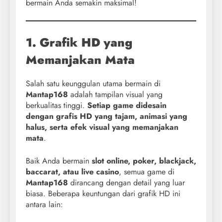
bermain Anda semakin maksimal!
1. Grafik HD yang
Memanjakan Mata
Salah satu keunggulan utama bermain di
Mantap168
adalah tampilan visual yang
berkualitas tinggi.
Setiap game didesain
dengan grafis HD yang tajam, animasi yang
halus, serta efek visual yang memanjakan
mata
.
Baik Anda bermain
slot online, poker, blackjack,
baccarat, atau live casino
, semua game di
Mantap168
dirancang dengan detail yang luar
biasa. Beberapa keuntungan dari grafik HD ini
antara lain: