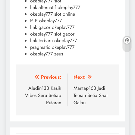
okeplay777 slot
link alternatif okeplay777
okeplay777 slot online
RTP okeplay777
link gacor okeplay777
okeplay777 slot gacor
link terbaru okeplay777
pragmatic okeplay777
okeplay777 zeus
Post
Previous:
Next:
navigation
Aladin138 Kasih
Mantap168 Jadi
Vibes Seru Setiap
Teman Setia Saat
Putaran
Galau