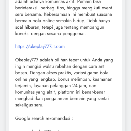
adalah adanya komunitas aktif. Pemain bisa
berinteraksi, berbagi tips, hingga mengikuti event
seru bersama. Kebersamaan ini membuat suasana
bermain bola online semakin hidup. Tidak hanya
soal hiburan, tetapi juga tentang membangun
koneksi dengan sesama penggemar.
https://okeplay777.it.com
Okeplay777 adalah pilihan tepat untuk Anda yang
ingin mengisi waktu rebahan dengan cara anti
bosen. Dengan akses praktis, variasi game bola
online yang lengkap, bonus melimpah, keamanan
terjamin, layanan pelanggan 24 jam, dan
komunitas yang aktif, platform ini benar-benar
menghadirkan pengalaman bermain yang santai
sekaligus seru.
Google search rekomendasi :