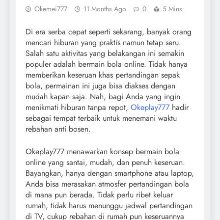
Okemei777
11 Months Ago
0
5 Mins
Di era serba cepat seperti sekarang, banyak orang
mencari hiburan yang praktis namun tetap seru.
Salah satu aktivitas yang belakangan ini semakin
populer adalah bermain bola online. Tidak hanya
memberikan keseruan khas pertandingan sepak
bola, permainan ini juga bisa diakses dengan
mudah kapan saja. Nah, bagi Anda yang ingin
menikmati hiburan tanpa repot,
Okeplay777
hadir
sebagai tempat terbaik untuk menemani waktu
rebahan anti bosen.
Okeplay777 menawarkan konsep bermain bola
online yang santai, mudah, dan penuh keseruan.
Bayangkan, hanya dengan smartphone atau laptop,
Anda bisa merasakan atmosfer pertandingan bola
di mana pun berada. Tidak perlu ribet keluar
rumah, tidak harus menunggu jadwal pertandingan
di TV, cukup rebahan di rumah pun keseruannya