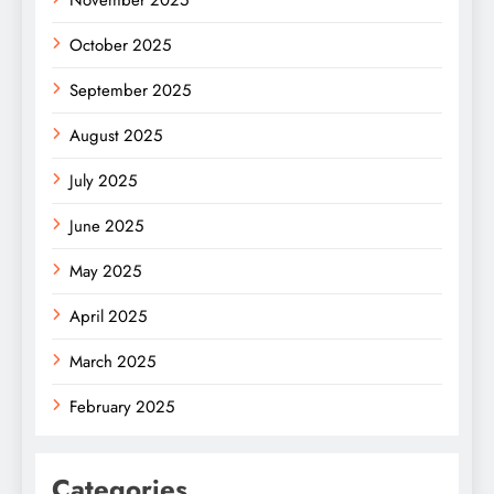
November 2025
October 2025
September 2025
August 2025
July 2025
June 2025
May 2025
April 2025
March 2025
February 2025
Categories