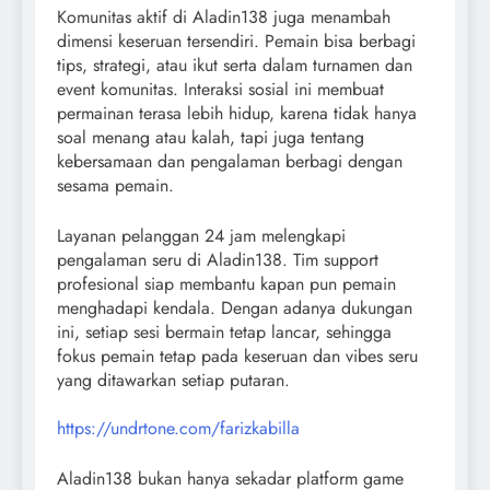
Komunitas aktif di Aladin138 juga menambah
dimensi keseruan tersendiri. Pemain bisa berbagi
tips, strategi, atau ikut serta dalam turnamen dan
event komunitas. Interaksi sosial ini membuat
permainan terasa lebih hidup, karena tidak hanya
soal menang atau kalah, tapi juga tentang
kebersamaan dan pengalaman berbagi dengan
sesama pemain.
Layanan pelanggan 24 jam melengkapi
pengalaman seru di Aladin138. Tim support
profesional siap membantu kapan pun pemain
menghadapi kendala. Dengan adanya dukungan
ini, setiap sesi bermain tetap lancar, sehingga
fokus pemain tetap pada keseruan dan vibes seru
yang ditawarkan setiap putaran.
https://undrtone.com/farizkabilla
Aladin138 bukan hanya sekadar platform game