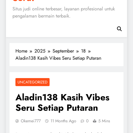
Situs judi online terbesar, layanan profesional untuk
pengalaman bermain terbaik.
Home
2025
September
18
Aladin138 Kasih Vibes Seru Setiap Putaran
UNCATEGORIZED
Aladin138 Kasih Vibes
Seru Setiap Putaran
Okemei777
11 Months Ago
0
5 Mins