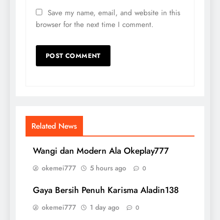
Save my name, email, and website in this
browser for the next time I comment.
Related News
Wangi dan Modern Ala Okeplay777
okemei777
5 hours ago
0
Gaya Bersih Penuh Karisma Aladin138
okemei777
1 day ago
0