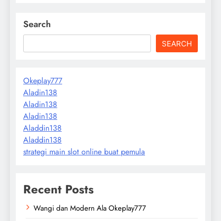
Search
SEARCH
Okeplay777
Aladin138
Aladin138
Aladin138
Aladdin138
Aladdin138
strategi main slot online buat pemula
Recent Posts
Wangi dan Modern Ala Okeplay777