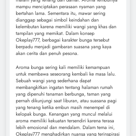
mampu menciptakan perasaan nyaman yang
bertahan lama. Sementara itu, mawar sering
dianggap sebagai simbol keindahan dan
kelembutan karena memiliki wangi yang khas dan
tampilan yang memikat. Dalam konsep
Okeplay777, berbagai karakter bunga tersebut
berpadu menjadi gambaran suasana yang kaya
akan cerita dan penuh pesona.
Aroma bunga sering kali memiliki kemampuan
untuk membawa seseorang kembali ke masa lalu.
Sebuah wangi yang sederhana dapat
membangkitkan ingatan tentang halaman rumah
yang dipenuhi tanaman berbunga, taman yang
pernah dikunjungi saat liburan, atau suasana pagi
yang tenang ketika embun masih menempel di
kelopak bunga. Kenangan yang muncul melalui
aroma memiliki kekuatan tersendiri karena terasa
lebih emosional dan mendalam. Dalam tema ini,
Okeplay777 menghadirkan nuansa yang terinspirasi