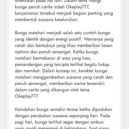
ditemukan pada hal lain. Dalam tema Wangi
bunga penuh cerita indah Okeplay777,
kenyamanan tersebut menjadi bagian penting yang
membentuk suasana keseluruhan.
Bunga matahari menjadi salah satu contoh bunga
yang identik dengan energi positif. Warnanya yang
cerah dan bentuknya yang khas memberikan kesan
optimis dan penuh semangat. Ketika bunga
matahari bermekaran di area yang luas,
pemandangan yang tercipta terlihat begitu hidup
dan memikat. Dalam konsep ini, karakter bunga
matahari menggambarkan suasana yang cerah dan
penuh semangat, memberikan warna tersendiri
dalam cerita yang dibangun oleh tema
Okeplay777.
Keindahan bunga semakin terasa ketika dipadukan
dengan perubahan suasana sepanjang hari. Pada
pagi hari, bunga terlihat segar dengan embun
yang masih menempel di kelopaknya. Saat siang