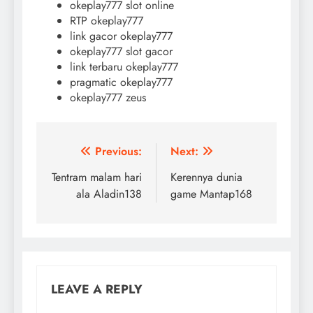
okeplay777 slot online
RTP okeplay777
link gacor okeplay777
okeplay777 slot gacor
link terbaru okeplay777
pragmatic okeplay777
okeplay777 zeus
Post
Previous:
Next:
navigation
Tentram malam hari
Kerennya dunia
ala Aladin138
game Mantap168
LEAVE A REPLY