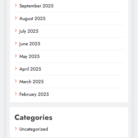
September 2025
August 2025
July 2025
June 2025
May 2025
April 2025
March 2025
February 2025
Categories
Uncategorized