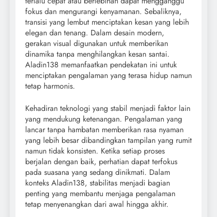
terlalu cepat atau berlebihan dapat mengganggu
fokus dan mengurangi kenyamanan. Sebaliknya,
transisi yang lembut menciptakan kesan yang lebih
elegan dan tenang. Dalam desain modern,
gerakan visual digunakan untuk memberikan
dinamika tanpa menghilangkan kesan santai.
Aladin138 memanfaatkan pendekatan ini untuk
menciptakan pengalaman yang terasa hidup namun
tetap harmonis.
Kehadiran teknologi yang stabil menjadi faktor lain
yang mendukung ketenangan. Pengalaman yang
lancar tanpa hambatan memberikan rasa nyaman
yang lebih besar dibandingkan tampilan yang rumit
namun tidak konsisten. Ketika setiap proses
berjalan dengan baik, perhatian dapat terfokus
pada suasana yang sedang dinikmati. Dalam
konteks Aladin138, stabilitas menjadi bagian
penting yang membantu menjaga pengalaman
tetap menyenangkan dari awal hingga akhir.