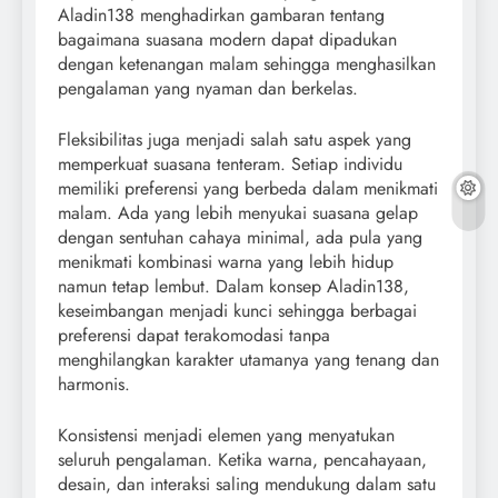
Aladin138 menghadirkan gambaran tentang
bagaimana suasana modern dapat dipadukan
dengan ketenangan malam sehingga menghasilkan
pengalaman yang nyaman dan berkelas.
Fleksibilitas juga menjadi salah satu aspek yang
memperkuat suasana tenteram. Setiap individu
memiliki preferensi yang berbeda dalam menikmati
malam. Ada yang lebih menyukai suasana gelap
dengan sentuhan cahaya minimal, ada pula yang
menikmati kombinasi warna yang lebih hidup
namun tetap lembut. Dalam konsep Aladin138,
keseimbangan menjadi kunci sehingga berbagai
preferensi dapat terakomodasi tanpa
menghilangkan karakter utamanya yang tenang dan
harmonis.
Konsistensi menjadi elemen yang menyatukan
seluruh pengalaman. Ketika warna, pencahayaan,
desain, dan interaksi saling mendukung dalam satu