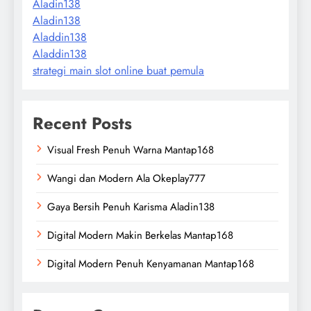
Aladin138
Aladin138
Aladdin138
Aladdin138
strategi main slot online buat pemula
Recent Posts
Visual Fresh Penuh Warna Mantap168
Wangi dan Modern Ala Okeplay777
Gaya Bersih Penuh Karisma Aladin138
Digital Modern Makin Berkelas Mantap168
Digital Modern Penuh Kenyamanan Mantap168