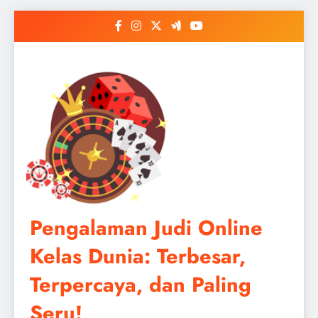
Skip
to
content
Pengalaman Judi Online
Kelas Dunia: Terbesar,
Terpercaya, dan Paling
Seru!