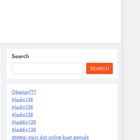
Search
SEARCH
Okeplay777
Aladin138
Aladin138
Aladin138
Aladdin138
Aladdin138
strategi main slot online buat pemula