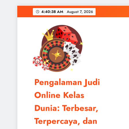
Skip
4:40:39 AM
August 7, 2026
to
content
Pengalaman Judi
Online Kelas
Dunia: Terbesar,
Terpercaya, dan