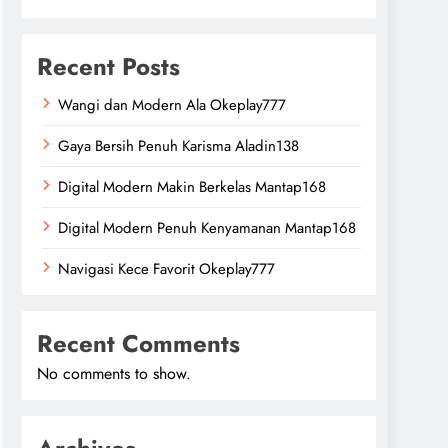
Recent Posts
Wangi dan Modern Ala Okeplay777
Gaya Bersih Penuh Karisma Aladin138
Digital Modern Makin Berkelas Mantap168
Digital Modern Penuh Kenyamanan Mantap168
Navigasi Kece Favorit Okeplay777
Recent Comments
No comments to show.