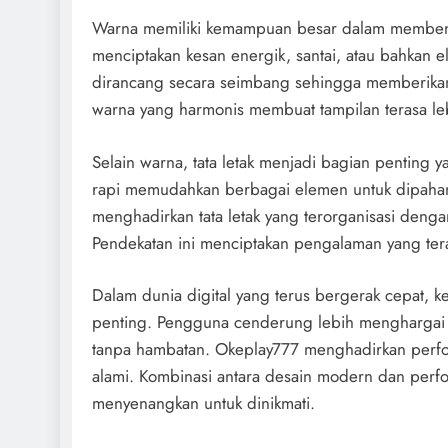
Warna memiliki kemampuan besar dalam membentu
menciptakan kesan energik, santai, atau bahkan
dirancang secara seimbang sehingga memberikan
warna yang harmonis membuat tampilan terasa le
Selain warna, tata letak menjadi bagian pentin
rapi memudahkan berbagai elemen untuk dipaha
menghadirkan tata letak yang terorganisasi dengan
Pendekatan ini menciptakan pengalaman yang tera
Dalam dunia digital yang terus bergerak cepat, k
penting. Pengguna cenderung lebih menghargai
tanpa hambatan. Okeplay777 menghadirkan perform
alami. Kombinasi antara desain modern dan perf
menyenangkan untuk dinikmati.