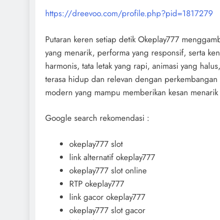
https://dreevoo.com/profile.php?pid=1817279
Putaran keren setiap detik Okeplay777 menggamba
yang menarik, performa yang responsif, serta ke
harmonis, tata letak yang rapi, animasi yang halu
terasa hidup dan relevan dengan perkembangan du
modern yang mampu memberikan kesan menarik d
Google search rekomendasi :
okeplay777 slot
link alternatif okeplay777
okeplay777 slot online
RTP okeplay777
link gacor okeplay777
okeplay777 slot gacor