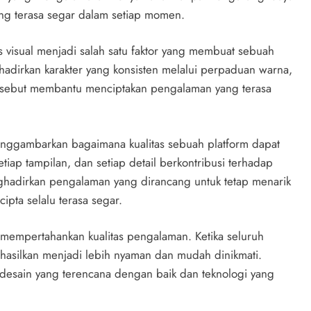
yang terasa segar dalam setiap momen.
as visual menjadi salah satu faktor yang membuat sebuah
adirkan karakter yang konsisten melalui perpaduan warna,
s tersebut membantu menciptakan pengalaman yang terasa
enggambarkan bagaimana kualitas sebuah platform dapat
setiap tampilan, dan setiap detail berkontribusi terhadap
hadirkan pengalaman yang dirancang untuk tetap menarik
ipta selalu terasa segar.
m mempertahankan kualitas pengalaman. Ketika seluruh
hasilkan menjadi lebih nyaman dan mudah dinikmati.
 desain yang terencana dengan baik dan teknologi yang