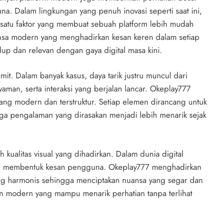
. Dalam lingkungan yang penuh inovasi seperti saat ini,
 satu faktor yang membuat sebuah platform lebih mudah
nsa modern yang menghadirkan kesan keren dalam setiap
p dan relevan dengan gaya digital masa kini.
umit. Dalam banyak kasus, daya tarik justru muncul dari
aman, serta interaksi yang berjalan lancar. Okeplay777
ang modern dan terstruktur. Setiap elemen dirancang untuk
a pengalaman yang dirasakan menjadi lebih menarik sejak
 kualitas visual yang dihadirkan. Dalam dunia digital
ng membentuk kesan pengguna. Okeplay777 menghadirkan
g harmonis sehingga menciptakan nuansa yang segar dan
an modern yang mampu menarik perhatian tanpa terlihat