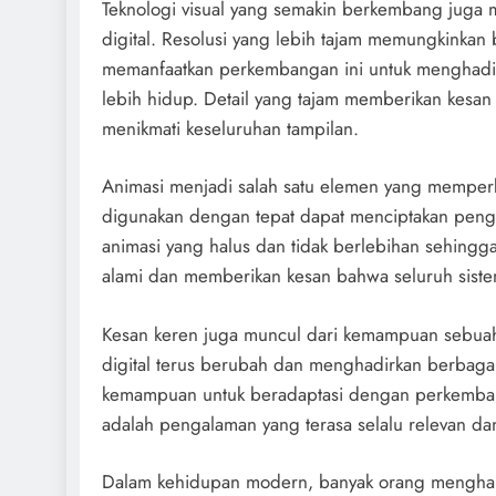
Teknologi visual yang semakin berkembang juga 
digital. Resolusi yang lebih tajam memungkinkan 
memanfaatkan perkembangan ini untuk menghadirka
lebih hidup. Detail yang tajam memberikan kesa
menikmati keseluruhan tampilan.
Animasi menjadi salah satu elemen yang memperk
digunakan dengan tepat dapat menciptakan peng
animasi yang halus dan tidak berlebihan sehing
alami dan memberikan kesan bahwa seluruh siste
Kesan keren juga muncul dari kemampuan sebuah
digital terus berubah dan menghadirkan berbagai
kemampuan untuk beradaptasi dengan perkembanga
adalah pengalaman yang terasa selalu relevan d
Dalam kehidupan modern, banyak orang menghabis