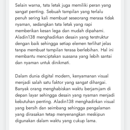
Selain warna, tata letak juga memiliki peran yang
sangat penting. Sebuah tampilan yang terlalu
penuh sering kali membuat seseorang merasa tidak
nyaman, sedangkan tata letak yang rapi
memberikan kesan lega dan mudah dipahami.
Aladin138 menghadirkan desain yang terstruktur
dengan baik sehingga setiap elemen terlihat jelas
tanpa membuat tampilan terasa berlebihan. Hal ini
membantu menciptakan suasana yang lebih santai
dan nyaman untuk dinikmati.
Dalam dunia digital modern, kenyamanan visual
menjadi salah satu faktor yang sangat dihargai.
Banyak orang menghabiskan waktu berjam-jam di
depan layar sehingga desain yang nyaman menjadi
kebutuhan penting. Aladin138 menghadirkan visual
yang bersih dan seimbang sehingga pengalaman
yang dirasakan tetap menyenangkan meskipun
digunakan dalam waktu yang cukup lama.