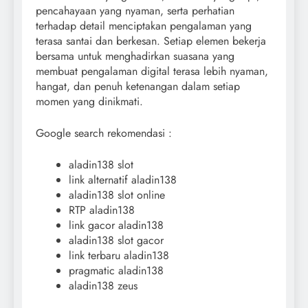
pencahayaan yang nyaman, serta perhatian
terhadap detail menciptakan pengalaman yang
terasa santai dan berkesan. Setiap elemen bekerja
bersama untuk menghadirkan suasana yang
membuat pengalaman digital terasa lebih nyaman,
hangat, dan penuh ketenangan dalam setiap
momen yang dinikmati.
Google search rekomendasi :
aladin138 slot
link alternatif aladin138
aladin138 slot online
RTP aladin138
link gacor aladin138
aladin138 slot gacor
link terbaru aladin138
pragmatic aladin138
aladin138 zeus