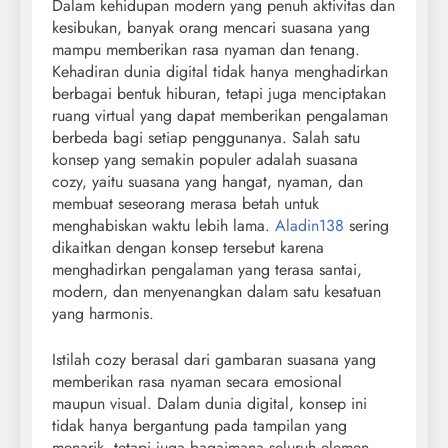
Dalam kehidupan modern yang penuh aktivitas dan
kesibukan, banyak orang mencari suasana yang
mampu memberikan rasa nyaman dan tenang.
Kehadiran dunia digital tidak hanya menghadirkan
berbagai bentuk hiburan, tetapi juga menciptakan
ruang virtual yang dapat memberikan pengalaman
berbeda bagi setiap penggunanya. Salah satu
konsep yang semakin populer adalah suasana
cozy, yaitu suasana yang hangat, nyaman, dan
membuat seseorang merasa betah untuk
menghabiskan waktu lebih lama.
Aladin138
sering
dikaitkan dengan konsep tersebut karena
menghadirkan pengalaman yang terasa santai,
modern, dan menyenangkan dalam satu kesatuan
yang harmonis.
Istilah cozy berasal dari gambaran suasana yang
memberikan rasa nyaman secara emosional
maupun visual. Dalam dunia digital, konsep ini
tidak hanya bergantung pada tampilan yang
menarik, tetapi juga bagaimana seluruh elemen