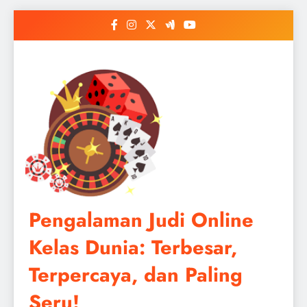
Skip
to
content
Pengalaman Judi Online
Kelas Dunia: Terbesar,
Terpercaya, dan Paling
Seru!