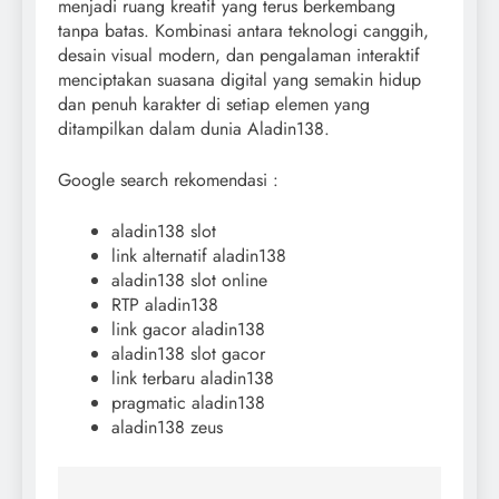
menjadi ruang kreatif yang terus berkembang
tanpa batas. Kombinasi antara teknologi canggih,
desain visual modern, dan pengalaman interaktif
menciptakan suasana digital yang semakin hidup
dan penuh karakter di setiap elemen yang
ditampilkan dalam dunia Aladin138.
Google search rekomendasi :
aladin138 slot
link alternatif aladin138
aladin138 slot online
RTP aladin138
link gacor aladin138
aladin138 slot gacor
link terbaru aladin138
pragmatic aladin138
aladin138 zeus