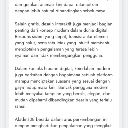
dan gerakan animasi kini dapat ditampilkan
dengan lebih natural dibandingkan sebelumnya.
Selain grafis, desain interaktif juga menjadi bagian
penting dari konsep modern dalam dunia digital.
Respons sistem yang cepat, transisi antar elemen
yang halus, serta tata letak yang intuitif membantu
menciptakan pengalaman yang terasa lebih
nyaman dan tidak membingungkan pengguna.
Dalam konteks hiburan digital, keindahan modern
juga berkaitan dengan bagaimana sebuah platform
mampu menciptakan suasana yang sesuai dengan
gaya hidup masa kini. Banyak pengguna modern
lebih menyukai tampilan yang bersih, elegan, dan
mudah dipahami dibandingkan desain yang terlalu
ramai.
Aladin138 berada dalam arus perkembangan ini
dengan menghadirkan pengalaman yang mengikuti