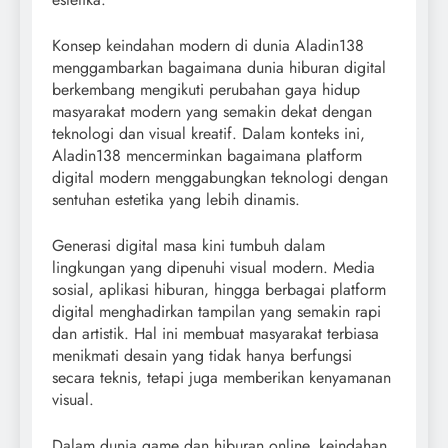
Konsep keindahan modern di dunia Aladin138
menggambarkan bagaimana dunia hiburan digital
berkembang mengikuti perubahan gaya hidup
masyarakat modern yang semakin dekat dengan
teknologi dan visual kreatif. Dalam konteks ini,
Aladin138 mencerminkan bagaimana platform
digital modern menggabungkan teknologi dengan
sentuhan estetika yang lebih dinamis.
Generasi digital masa kini tumbuh dalam
lingkungan yang dipenuhi visual modern. Media
sosial, aplikasi hiburan, hingga berbagai platform
digital menghadirkan tampilan yang semakin rapi
dan artistik. Hal ini membuat masyarakat terbiasa
menikmati desain yang tidak hanya berfungsi
secara teknis, tetapi juga memberikan kenyamanan
visual.
Dalam dunia game dan hiburan online, keindahan