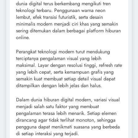
dunia digital terus berkembang mengikuti tren
teknologi terbaru. Penggunaan warna neon
lembut, efek transisi futuristik, serta desain
minimalis modern menjadi ciri khas yang semakin
sering ditemukan dalam berbagai platform hiburan
online.
Perangkat teknologi modern turut mendukung
terciptanya pengalaman visual yang lebih
maksimal. Layar dengan resolusi tinggi, refresh rate
yang lebih cepat, serta kemampuan grafis yang
semakin kuat membuat setiap detail visual dapat
ditampilkan dengan lebih jelas dan halus.
Dalam dunia hiburan digital modern, variasi visual
menjadi salah satu faktor yang membuat
pengalaman terasa lebih menarik. Setiap elemen
dirancang agar tidak terlihat monoton, sehingga
pengguna dapat menikmati suasana yang berbeda
di setiap interaksi yang terjadi.