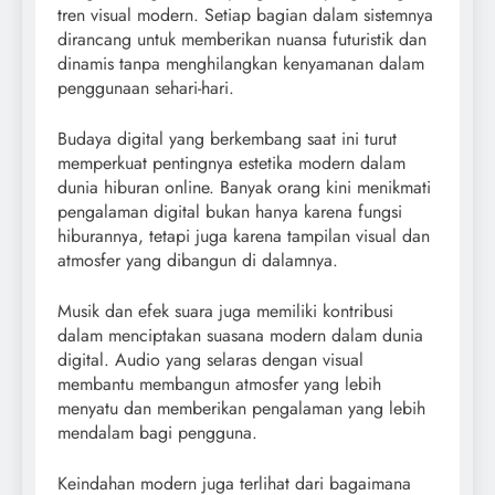
tren visual modern. Setiap bagian dalam sistemnya
dirancang untuk memberikan nuansa futuristik dan
dinamis tanpa menghilangkan kenyamanan dalam
penggunaan sehari-hari.
Budaya digital yang berkembang saat ini turut
memperkuat pentingnya estetika modern dalam
dunia hiburan online. Banyak orang kini menikmati
pengalaman digital bukan hanya karena fungsi
hiburannya, tetapi juga karena tampilan visual dan
atmosfer yang dibangun di dalamnya.
Musik dan efek suara juga memiliki kontribusi
dalam menciptakan suasana modern dalam dunia
digital. Audio yang selaras dengan visual
membantu membangun atmosfer yang lebih
menyatu dan memberikan pengalaman yang lebih
mendalam bagi pengguna.
Keindahan modern juga terlihat dari bagaimana