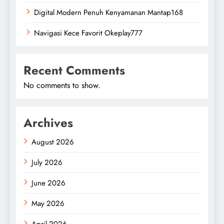
Digital Modern Penuh Kenyamanan Mantap168
Navigasi Kece Favorit Okeplay777
Recent Comments
No comments to show.
Archives
August 2026
July 2026
June 2026
May 2026