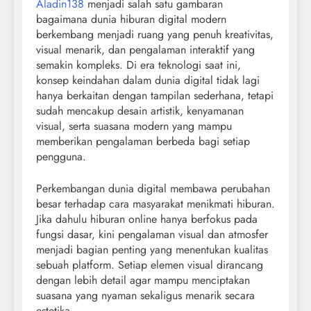
Aladin138
menjadi salah satu gambaran
bagaimana dunia hiburan digital modern
berkembang menjadi ruang yang penuh kreativitas,
visual menarik, dan pengalaman interaktif yang
semakin kompleks. Di era teknologi saat ini,
konsep keindahan dalam dunia digital tidak lagi
hanya berkaitan dengan tampilan sederhana, tetapi
sudah mencakup desain artistik, kenyamanan
visual, serta suasana modern yang mampu
memberikan pengalaman berbeda bagi setiap
pengguna.
Perkembangan dunia digital membawa perubahan
besar terhadap cara masyarakat menikmati hiburan.
Jika dahulu hiburan online hanya berfokus pada
fungsi dasar, kini pengalaman visual dan atmosfer
menjadi bagian penting yang menentukan kualitas
sebuah platform. Setiap elemen visual dirancang
dengan lebih detail agar mampu menciptakan
suasana yang nyaman sekaligus menarik secara
estetika.