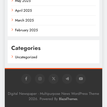
May 2025
April 2025
March 2025
February 2025
Categories
Uncategorized
Digital Newspaper - Multipurpose News WordPress Theme
2026. Powered By
.
BlazeThemes