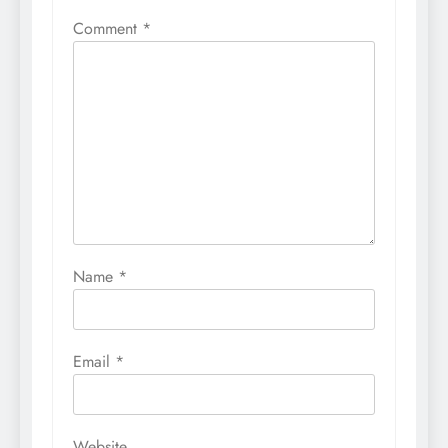
Comment
*
Name
*
Email
*
Website