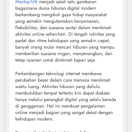
Mantap168
menjadi salah satu gambaran
bagaimana dunia hiburan digital modern
berkembang mengikuti gaya hidup masyarakat
yang semakin mengutamakan kenyamanan,
fleksibilitas, dan suasana santai dalam menikmati
aktivitas online sehari-hari. Di tengah rutinitas yang
padat dan ritme kehidupan yang semakin cepat,
banyak orang mulai mencari hiburan yang mampu
memberikan suasana ringan, menyenangkan, dan
tetap nyaman untuk dinikmati kapan saja.
Perkembangan teknologi internet membawa
perubahan besar dalam cara manusia menikmati
waktu luang. Aktivitas hiburan yang dahulu
membutuhkan tempat tertentu kini dapat diakses
hanya melalui perangkat digital yang selalu berada
di genggaman. Hal ini membuat pengalaman
online menjadi bagian yang sangat dekat dengan
kehidupan modern.