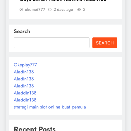
okemei777
2 days ago
0
Search
SEARCH
Okeplay777
Aladin138
Aladin138
Aladin138
Aladdin138
Aladdin138
strategi main slot online buat pemula
Recent Posts