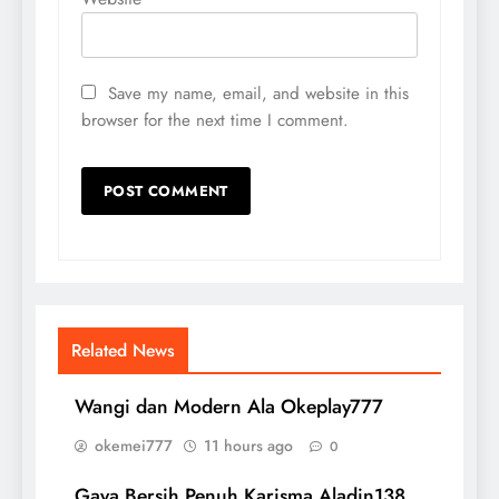
Save my name, email, and website in this
browser for the next time I comment.
Related News
Wangi dan Modern Ala Okeplay777
okemei777
11 hours ago
0
Gaya Bersih Penuh Karisma Aladin138