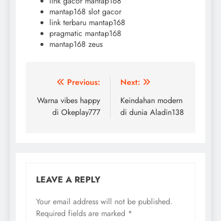
link gacor mantap168
mantap168 slot gacor
link terbaru mantap168
pragmatic mantap168
mantap168 zeus
Post
Previous:
Next:
navigation
Warna vibes happy
Keindahan modern
di Okeplay777
di dunia Aladin138
LEAVE A REPLY
Your email address will not be published.
Required fields are marked
*