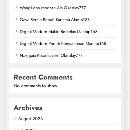
Wangi dan Modern Ala Okeplay777
Gaya Bersih Penuh Karisma Aladin138
Digital Modern Makin Berkelas Mantap168
Digital Modern Penuh Kenyamanan Mantap168
Navigasi Kece Favorit Okeplay777
Recent Comments
No comments to show.
Archives
August 2026