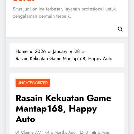
Situs judi online terbesar, layanan profesional untuk
pengalaman bermain terbaik.
Home
2026
January
28
Rasain Kekuatan Game Mantap168, Happy Auto
UNCATEGORIZED
Rasain Kekuatan Game
Mantap168, Happy
Auto
Okemei777
6 Months Ago
0
6 Mins