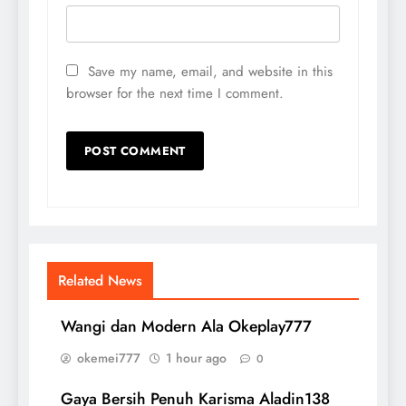
Save my name, email, and website in this
browser for the next time I comment.
Related News
Wangi dan Modern Ala Okeplay777
okemei777
1 hour ago
0
Gaya Bersih Penuh Karisma Aladin138