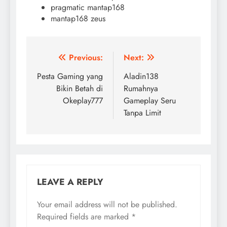
pragmatic mantap168
mantap168 zeus
Post
Previous:
Next:
navigation
Pesta Gaming yang
Aladin138
Bikin Betah di
Rumahnya
Okeplay777
Gameplay Seru
Tanpa Limit
LEAVE A REPLY
Your email address will not be published.
Required fields are marked
*