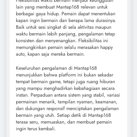
Fleksibilitas waktu bermain menjadi keunggulan
lain yang membuat Mantap168 relevan untuk
berbagai gaya hidup. Pemain dapat menentukan
kapan ingin bermain dan berapa lama durasinya.
Baik untuk sesi singkat di sela aktivitas maupun
waktu bermain lebih panjang, pengalaman tetap
konsisten dan menyenangkan. Fleksibilitas ini
memungkinkan pemain selalu merasakan happy
auto, kapan saja mereka bermain.
Keseluruhan pengalaman di Mantap168
menunjukkan bahwa platform ini bukan sekadar
tempat bermain game, tetapi juga ruang hiburan
yang mampu menghadirkan kebahagiaan secara
instan. Perpaduan antara sistem yang stabil, variasi
permainan menarik, tampilan nyaman, keamanan,
dan dukungan responsif menciptakan pengalaman
bermain yang utuh. Setiap detik di Mantap168
terasa seru, memuaskan, dan membuat pemain
ingin terus kembali.