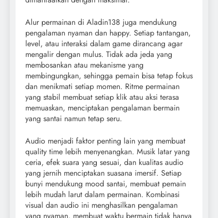
Alur permainan di Aladin138 juga mendukung
pengalaman nyaman dan happy. Setiap tantangan,
level, atau interaksi dalam game dirancang agar
mengalir dengan mulus. Tidak ada jeda yang
membosankan atau mekanisme yang
membingungkan, sehingga pemain bisa tetap fokus
dan menikmati setiap momen. Ritme permainan
yang stabil membuat setiap klik atau aksi terasa
memuaskan, menciptakan pengalaman bermain
yang santai namun tetap seru.
Audio menjadi faktor penting lain yang membuat
quality time lebih menyenangkan. Musik latar yang
ceria, efek suara yang sesuai, dan kualitas audio
yang jernih menciptakan suasana imersif. Setiap
bunyi mendukung mood santai, membuat pemain
lebih mudah larut dalam permainan. Kombinasi
visual dan audio ini menghasilkan pengalaman
yang nyaman, membuat waktu bermain tidak hanya