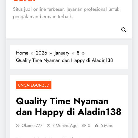
Situs judi online terbesar, layanan profesional untuk
pengalaman bermain terbaik.
Home
2026
January
8
Quality Time Nyaman dan Happy di Aladin138
UNCATEGORIZED
Quality Time Nyaman
dan Happy di Aladin138
Okemei777
7 Months Ago
0
6 Mins