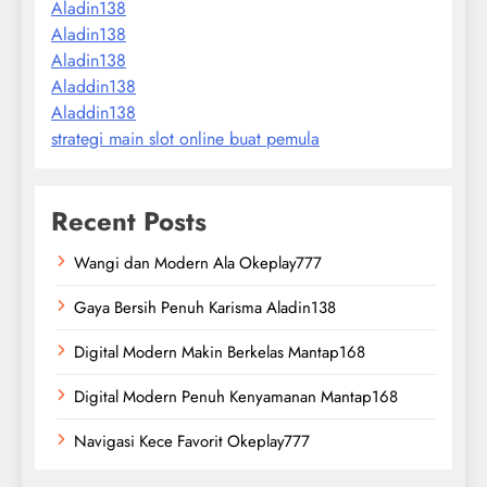
Aladin138
Aladin138
Aladin138
Aladdin138
Aladdin138
strategi main slot online buat pemula
Recent Posts
Wangi dan Modern Ala Okeplay777
Gaya Bersih Penuh Karisma Aladin138
Digital Modern Makin Berkelas Mantap168
Digital Modern Penuh Kenyamanan Mantap168
Navigasi Kece Favorit Okeplay777