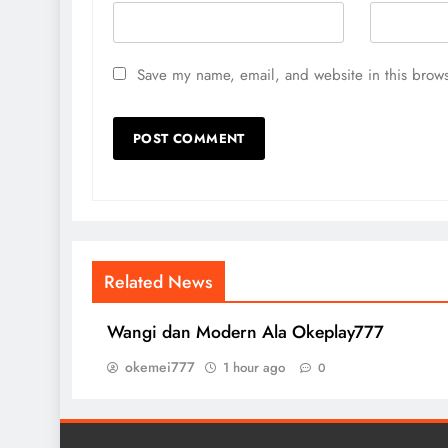
Save my name, email, and website in this brows
Related News
Wangi dan Modern Ala Okeplay777
okemei777
1 hour ago
0