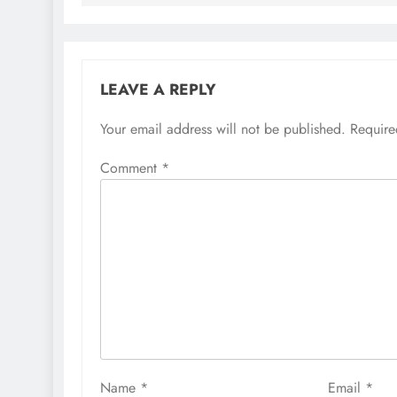
LEAVE A REPLY
Your email address will not be published.
Require
Comment
*
Name
*
Email
*