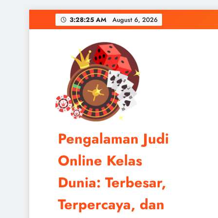
Skip
3:28:26 AM
August 6, 2026
to
content
Pengalaman Judi
Online Kelas
Dunia: Terbesar,
Terpercaya, dan