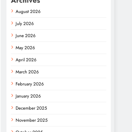
Archives
August 2026
July 2026
June 2026
May 2026
April 2026
March 2026
February 2026
January 2026
December 2025
November 2025