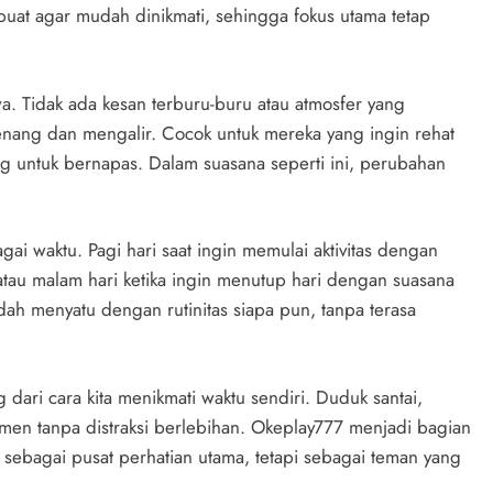
uat agar mudah dinikmati, sehingga fokus utama tetap
wa. Tidak ada kesan terburu-buru atau atmosfer yang
enang dan mengalir. Cocok untuk mereka yang ingin rehat
ang untuk bernapas. Dalam suasana seperti ini, perubahan
i waktu. Pagi hari saat ingin memulai aktivitas dengan
t, atau malam hari ketika ingin menutup hari dengan suasana
udah menyatu dengan rutinitas siapa pun, tanpa terasa
dari cara kita menikmati waktu sendiri. Duduk santai,
en tanpa distraksi berlebihan. Okeplay777 menjadi bagian
sebagai pusat perhatian utama, tetapi sebagai teman yang