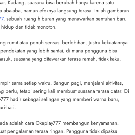
ar. Kadang, suasana bisa berubah hanya karena satu
pa aba-aba, namun efeknya langsung terasa. Inilah gambaran
77
, sebuah ruang hiburan yang menawarkan sentuhan baru
 hidup dan tidak monoton.
ng rumit atau penuh sensasi berlebihan. Justru kekuatannya
endekatan yang lebih santai, di mana pengguna bisa
asuk, suasana yang ditawarkan terasa ramah, tidak kaku,
pir sama setiap waktu. Bangun pagi, menjalani aktivitas,
ang perlu, tetapi sering kali membuat suasana terasa datar. Di
lay777 hadir sebagai selingan yang memberi warna baru,
ri-hari.
rbeda adalah cara Okeplay777 membangun kenyamanan.
uat pengalaman terasa ringan. Pengguna tidak dipaksa