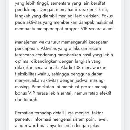
yang lebih tinggi, sementara yang lain bersifat
pendukung. Dengan memahami karakteristik ini,
langkah yang diambil menjadi lebih efisien. Fokus
pada aktivitas yang memberikan dampak maksimal
membantu mempercepat progres VIP secara alami.
Manajemen waktu turut memengaruhi kecepatan
pencapaian. Aktivitas yang dilakukan secara
terencana cenderung memberikan hasil yang lebih
optimal dibandingkan dengan langkah yang
dilakukan secara acak. Aladin138 menawarkan
fleksibilitas waktu, sehingga pengguna dapat
menyesuaikan aktivitas dengan jadwal masing-
masing. Pendekatan ini membuat proses menuju
bonus VIP terasa lebih santai, namun tetap efektif
dan terarah.
Perhatian terhadap detail juga menjadi faktor
penentu. Informasi mengenai sistem poin, level,
atau reward biasanya tersedia dengan jelas.