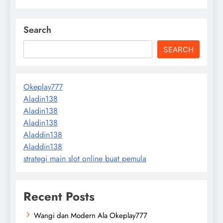
Search
SEARCH
Okeplay777
Aladin138
Aladin138
Aladin138
Aladdin138
Aladdin138
strategi main slot online buat pemula
Recent Posts
Wangi dan Modern Ala Okeplay777