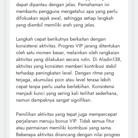
dapat dipantau dengan jelas. Pemahaman ini
membantu pengguna mengetahui apa yang perlu
difokuskan sejak awal, sehingga setiap langkah
yang diambil memiliki arah yang jelas.
Langkah cepat berikutnya berkaitan dengan
konsistensi aktivitas. Progres VIP jarang ditentukan
oleh satu momen besar, melainkan oleh rangkaian
aktivitas yang dilakukan secara rutin. Di Aladin138,
aktivitas yang konsisten memberi kontribusi stabil
terhadap peningkatan level. Dengan ritme yang
terjaga, akumulasi poin atau level terasa lebih
cepat tanpa perlu usaha berlebihan. Konsistensi
menjadi kunci yang sering kali terlihat sederhana,
namun dampaknya sangat signifikan.
Pemilihan aktivitas yang tepat juga mempercepat
perjalanan menuju bonus VIP. Tidak semua fitur
atau permainan memiliki kontribusi yang sama.
Beberapa aktivitas dirancang dengan nilai progres