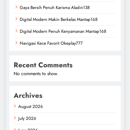
Gaya Bersih Penuh Karisma Aladin138
Digital Modern Makin Berkelas Mantap168
Digital Modern Penuh Kenyamanan Mantap168
Navigasi Kece Favorit Okeplay777
Recent Comments
No comments to show.
Archives
August 2026
July 2026