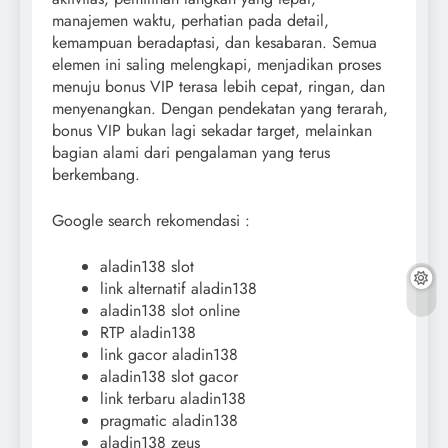
manajemen waktu, perhatian pada detail,
kemampuan beradaptasi, dan kesabaran. Semua
elemen ini saling melengkapi, menjadikan proses
menuju bonus VIP terasa lebih cepat, ringan, dan
menyenangkan. Dengan pendekatan yang terarah,
bonus VIP bukan lagi sekadar target, melainkan
bagian alami dari pengalaman yang terus
berkembang.
Google search rekomendasi :
aladin138 slot
link alternatif aladin138
aladin138 slot online
RTP aladin138
link gacor aladin138
aladin138 slot gacor
link terbaru aladin138
pragmatic aladin138
aladin138 zeus