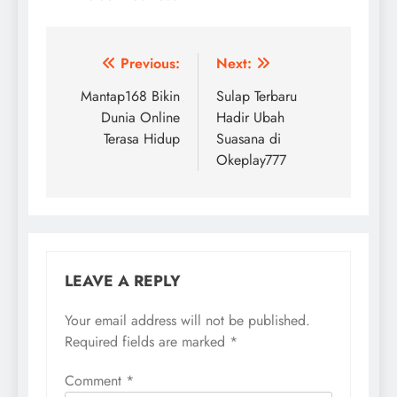
Post
Previous:
Next:
navigation
Mantap168 Bikin
Sulap Terbaru
Dunia Online
Hadir Ubah
Terasa Hidup
Suasana di
Okeplay777
LEAVE A REPLY
Your email address will not be published.
Required fields are marked
*
Comment
*