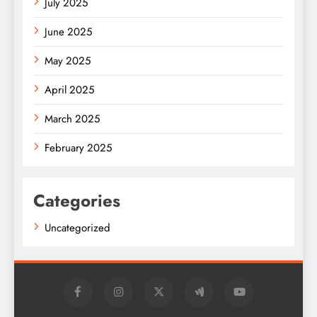
July 2025
June 2025
May 2025
April 2025
March 2025
February 2025
Categories
Uncategorized