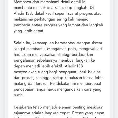
Membaca dan memahami detail-detail ini
membantu memaksimalkan setiap langkah. Di
Aladin138, detail kecil seperti syarat progres atau
mekanisme perhitungan sering kali menjadi
pembeda antara progres yang lambat dan langkah
yang lebih cepat.
Selain itu, kemampuan beradaptasi dengan sistem
sangat membantu. Mengamati pola, mengevaluasi
hasil, dan menyesuaikan strategi berdasarkan
pengalaman sebelumnya membuat langkah ke
depan menjadi lebih efektif. Aladin138
menyediakan ruang bagi pengguna untuk belajar
dari proses, sehingga setiap keputusan terasa lebih
matang dan terukur. Pendekatan ini mempercepat
pencapaian tanpa harus mengandalkan cara yang
rumit.
Kesabaran tetap menjadi elemen penting meskipun
tujuannya adalah langkah cepat. Proses yang cepat