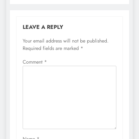
LEAVE A REPLY
Your email address will not be published.
Required fields are marked
*
Comment
*
Name
*