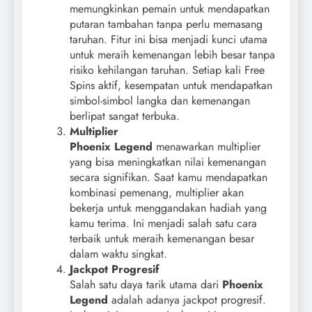
memungkinkan pemain untuk mendapatkan
putaran tambahan tanpa perlu memasang
taruhan. Fitur ini bisa menjadi kunci utama
untuk meraih kemenangan lebih besar tanpa
risiko kehilangan taruhan. Setiap kali Free
Spins aktif, kesempatan untuk mendapatkan
simbol-simbol langka dan kemenangan
berlipat sangat terbuka.
Multiplier
Phoenix Legend
menawarkan multiplier
yang bisa meningkatkan nilai kemenangan
secara signifikan. Saat kamu mendapatkan
kombinasi pemenang, multiplier akan
bekerja untuk menggandakan hadiah yang
kamu terima. Ini menjadi salah satu cara
terbaik untuk meraih kemenangan besar
dalam waktu singkat.
Jackpot Progresif
Salah satu daya tarik utama dari
Phoenix
Legend
adalah adanya jackpot progresif.