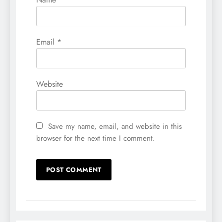
Email
*
Website
Save my name, email, and website in this
browser for the next time I comment.