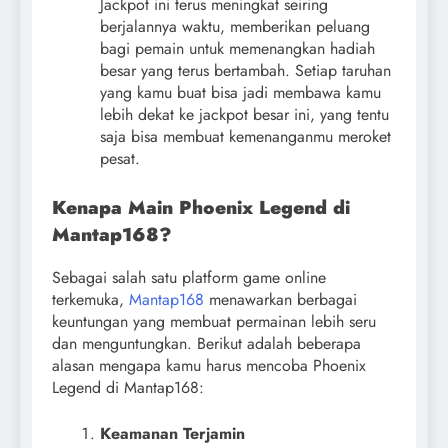
Jackpot ini terus meningkat seiring
berjalannya waktu, memberikan peluang
bagi pemain untuk memenangkan hadiah
besar yang terus bertambah. Setiap taruhan
yang kamu buat bisa jadi membawa kamu
lebih dekat ke jackpot besar ini, yang tentu
saja bisa membuat kemenanganmu meroket
pesat.
Kenapa Main Phoenix Legend di
Mantap168?
Sebagai salah satu platform game online
terkemuka,
Mantap168
menawarkan berbagai
keuntungan yang membuat permainan lebih seru
dan menguntungkan. Berikut adalah beberapa
alasan mengapa kamu harus mencoba Phoenix
Legend di Mantap168:
Keamanan Terjamin