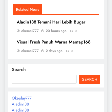
Related News
Aladin138 Temani Hari Lebih Bugar
okemei777
20 hours ago
0
Visual Fresh Penuh Warna Mantap168
okemei777
2 days ago
0
Search
SEARCH
Okeplay777
Aladin138
Aladin138