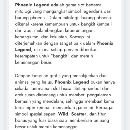
Phoenix Legend
adalah game slot bertema
mitologi yang mengangkat simbol legendaris dari
burung phoenix. Dalam mitologi, burung phoenix
dikenal karena kemampuan untuk bangkit kembali
dari abu, melambangkan keberuntungan,
kebangkitan, dan kekuatan. Konsep ini
diterjemahkan dengan sangat baik dalam
Phoenix
Legend
, di mana setiap pemain diberikan
kesempatan untuk “bangkit” dan meraih
kemenangan besar.
Dengan tampilan grafis yang menakjubkan dan
animasi yang halus,
Phoenix Legend
bukan hanya
sekadar permainan slot biasa. Setiap simbol dan
efek suara dirancang untuk memberi pengalaman
bermain yang mendalam, sehingga membuat kamu
terus ingin kembali memainkan game ini. Berbagai
simbol spesial seperti
Wild
,
Scatter
, dan fitur
bonus yang luar biasa siap memberikan peluang
besar untuk meraih kemenangan.