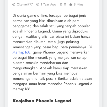
Okemei777
1 Year Ago
0
8 Mins
Di dunia game online, terdapat berbagai jenis
permainan yang bisa dimainkan oleh para
penggemar, dan salah satu yang tengah populer
adalah Phoenix Legend. Game yang diproduksi
dengan kualitas grafis luar biasa ini bukan hanya
menawarkan hiburan, tetapi juga peluang
kemenangan yang besar bagi para pemainnya. Di
Mantap168
, game Phoenix Legend menawarkan
berbagai fitur menarik yang menjadikan setiap
putaran semakin mendebarkan dan
menguntungkan. Apakah kamu siap merasakan
pengalaman bermain yang bisa membuat
kemenanganmu naik pesat? Berikut adalah alasan
mengapa kamu harus mencoba Phoenix Legend di
Mantap168.
Keajaiban Phoenix Legend