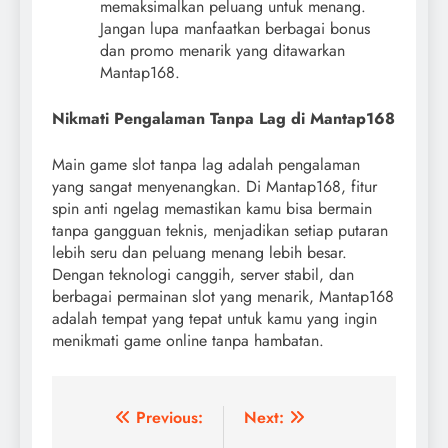
memaksimalkan peluang untuk menang.
Jangan lupa manfaatkan berbagai bonus
dan promo menarik yang ditawarkan
Mantap168.
Nikmati Pengalaman Tanpa Lag di Mantap168
Main game slot tanpa lag adalah pengalaman
yang sangat menyenangkan. Di Mantap168, fitur
spin anti ngelag memastikan kamu bisa bermain
tanpa gangguan teknis, menjadikan setiap putaran
lebih seru dan peluang menang lebih besar.
Dengan teknologi canggih, server stabil, dan
berbagai permainan slot yang menarik, Mantap168
adalah tempat yang tepat untuk kamu yang ingin
menikmati game online tanpa hambatan.
Post
Previous:
Next: