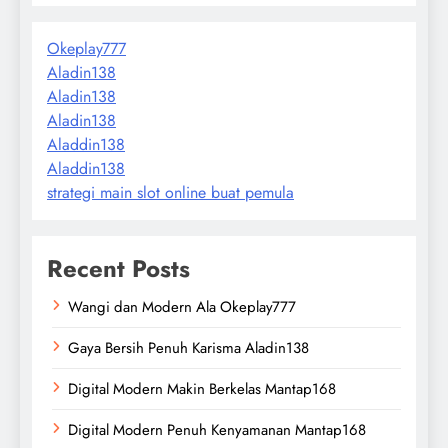
Okeplay777
Aladin138
Aladin138
Aladin138
Aladdin138
Aladdin138
strategi main slot online buat pemula
Recent Posts
Wangi dan Modern Ala Okeplay777
Gaya Bersih Penuh Karisma Aladin138
Digital Modern Makin Berkelas Mantap168
Digital Modern Penuh Kenyamanan Mantap168