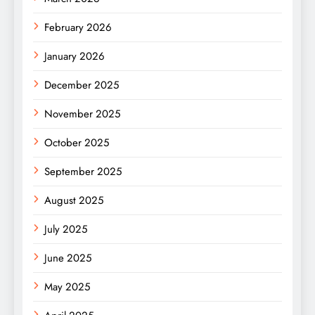
February 2026
January 2026
December 2025
November 2025
October 2025
September 2025
August 2025
July 2025
June 2025
May 2025