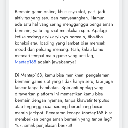
Bermain game online, khususnya slot, pasti jadi
aktivitas yang seru dan menyenangkan. Namun,
ada satu hal yang sering mengganggu pengalaman
bermain, yaitu lag saat melakukan spin. Apalagi
ketika sedang asyik-asyiknya bermain, tiba-tiba
koneksi atau loading yang lambat bisa merusak
mood dan peluang menang. Nah, kalau kamu
mencari tempat main game yang anti lag,
Mantap168
adalah jawabannya!
Di Mantap168, kamu bisa menikmati pengalaman
bermain game slot yang tidak hanya seru, tapi juga
lancar tanpa hambatan. Spin anti ngelag yang
ditawarkan platform ini memastikan kamu bisa
bermain dengan nyaman, tanpa khawatir terputus
atau terganggu saat sedang berpeluang besar
meraih jackpot. Penasaran kenapa Mantap168 bisa
memberikan pengalaman bermain yang tanpa lag?
Yuk, simak penjelasan berikut!