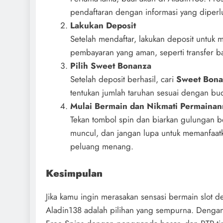
pendaftaran dengan informasi yang diperl
Lakukan Deposit
Setelah mendaftar, lakukan deposit untuk
pembayaran yang aman, seperti transfer ban
Pilih Sweet Bonanza
Setelah deposit berhasil, cari
Sweet Bona
tentukan jumlah taruhan sesuai dengan bud
Mulai Bermain dan Nikmati Permainan
Tekan tombol spin dan biarkan gulungan b
muncul, dan jangan lupa untuk memanfaatk
peluang menang.
Kesimpulan
Jika kamu ingin merasakan sensasi bermain slot
Aladin138 adalah pilihan yang sempurna. Denga