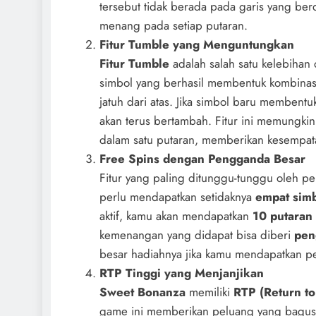
tersebut tidak berada pada garis yang ber
menang pada setiap putaran.
Fitur Tumble yang Menguntungkan
Fitur Tumble
adalah salah satu kelebihan
simbol yang berhasil membentuk kombinasi
jatuh dari atas. Jika simbol baru memben
akan terus bertambah. Fitur ini memungk
dalam satu putaran, memberikan kesempat
Free Spins dengan Pengganda Besar
Fitur yang paling ditunggu-tunggu oleh p
perlu mendapatkan setidaknya
empat simb
aktif, kamu akan mendapatkan
10 putaran 
kemenangan yang didapat bisa diberi
pen
besar hadiahnya jika kamu mendapatkan p
RTP Tinggi yang Menjanjikan
Sweet Bonanza
memiliki
RTP (Return to
game ini memberikan peluang yang bagus