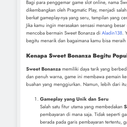
Bagi para penggemar game slot online, nama Swee
dikembangkan oleh Pragmatic Play, menjadi salah 
berkat gameplay-nya yang seru, tampilan yang c
Jika kamu ingin merasakan sensasi menang besar
mencoba bermain Sweet Bonanza di
Aladin138
. 
begitu menarik dan bagaimana kamu bisa meraih
Kenapa Sweet Bonanza Begitu Popu
Sweet Bonanza
memiliki daya tarik yang berbe
dan penuh warna, game ini membawa pemain ke 
buahan yang menggiurkan. Namun, lebih dari itu
Gameplay yang Unik dan Seru
Salah satu fitur utama yang membedakan
S
pembayaran di mana saja. Tidak seperti ga
berada pada garis pembayaran tertentu,