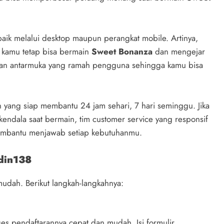
ik melalui desktop maupun perangkat mobile. Artinya,
 kamu tetap bisa bermain
Sweet Bonanza
dan mengejar
ngan antarmuka yang ramah pengguna sehingga kamu bisa
yang siap membantu 24 jam sehari, 7 hari seminggu. Jika
endala saat bermain, tim customer service yang responsif
embantu menjawab setiap kebutuhanmu.
din138
udah. Berikut langkah-langkahnya:
ses pendaftarannya cepat dan mudah. Isi formulir