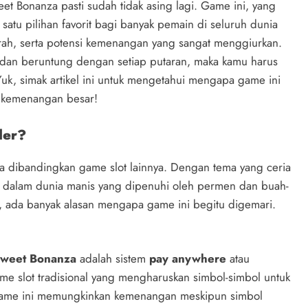
t Bonanza pasti sudah tidak asing lagi. Game ini, yang
satu pilihan favorit bagi banyak pemain di seluruh dunia
erah, serta potensi kemenangan yang sangat menggiurkan.
 dan beruntung dengan setiap putaran, maka kamu harus
Yuk, simak artikel ini untuk mengetahui mengapa game ini
 kemenangan besar!
ler?
da dibandingkan game slot lainnya. Dengan tema yang ceria
dalam dunia manis yang dipenuhi oleh permen dan buah-
, ada banyak alasan mengapa game ini begitu digemari.
weet Bonanza
adalah sistem
pay anywhere
atau
me slot tradisional yang mengharuskan simbol-simbol untuk
 game ini memungkinkan kemenangan meskipun simbol