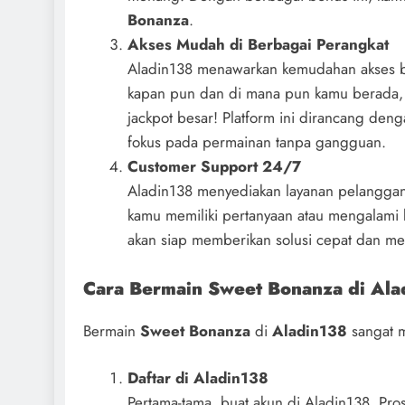
Bonanza
.
Akses Mudah di Berbagai Perangkat
Aladin138 menawarkan kemudahan akses ba
kapan pun dan di mana pun kamu berada,
jackpot besar! Platform ini dirancang de
fokus pada permainan tanpa gangguan.
Customer Support 24/7
Aladin138 menyediakan layanan pelanggan 
kamu memiliki pertanyaan atau mengalami k
akan siap memberikan solusi cepat dan m
Cara Bermain Sweet Bonanza di Ala
Bermain
Sweet Bonanza
di
Aladin138
sangat m
Daftar di Aladin138
Pertama-tama, buat akun di Aladin138. Pro