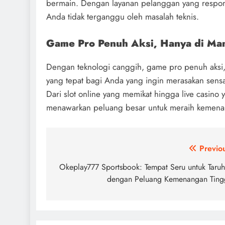
bermain. Dengan layanan pelanggan yang respo
Anda tidak terganggu oleh masalah teknis.
Game Pro Penuh Aksi, Hanya di Ma
Dengan teknologi canggih, game pro penuh aksi,
yang tepat bagi Anda yang ingin merasakan sen
Dari slot online yang memikat hingga live casin
menawarkan peluang besar untuk meraih kemena
Post
Previo
navigation
Okeplay777 Sportsbook: Tempat Seru untuk Taru
dengan Peluang Kemenangan Ting