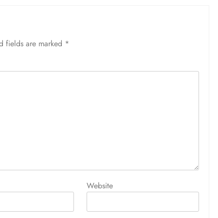
d fields are marked
*
Website