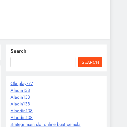
Search
SEARCH
Okeplay777
Aladin138
Aladin138
Aladin138
Aladdin138
Aladdin138
strategi main slot online buat pemula