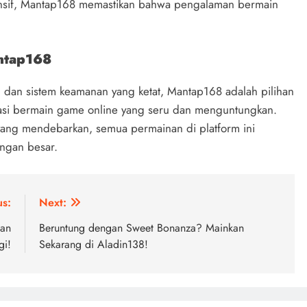
nsif, Mantap168 memastikan bahwa pengalaman bermain
ntap168
 dan sistem keamanan yang ketat, Mantap168 adalah pilihan
sasi bermain game online yang seru dan menguntungkan.
o yang mendebarkan, semua permainan di platform ini
ngan besar.
us:
Next:
han
Beruntung dengan Sweet Bonanza? Mainkan
gi!
Sekarang di Aladin138!