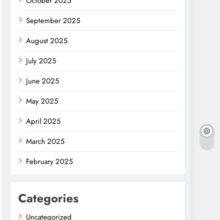
October 2025
September 2025
August 2025
July 2025
June 2025
May 2025
April 2025
March 2025
February 2025
Categories
Uncategorized