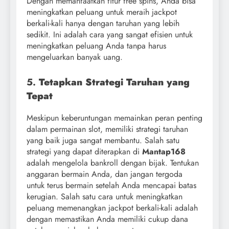
Dengan memanfaatkan fitur free spins, Anda bisa
meningkatkan peluang untuk meraih jackpot
berkali-kali hanya dengan taruhan yang lebih
sedikit. Ini adalah cara yang sangat efisien untuk
meningkatkan peluang Anda tanpa harus
mengeluarkan banyak uang.
5.
Tetapkan Strategi Taruhan yang
Tepat
Meskipun keberuntungan memainkan peran penting
dalam permainan slot, memiliki strategi taruhan
yang baik juga sangat membantu. Salah satu
strategi yang dapat diterapkan di
Mantap168
adalah mengelola bankroll dengan bijak. Tentukan
anggaran bermain Anda, dan jangan tergoda
untuk terus bermain setelah Anda mencapai batas
kerugian. Salah satu cara untuk meningkatkan
peluang memenangkan jackpot berkali-kali adalah
dengan memastikan Anda memiliki cukup dana