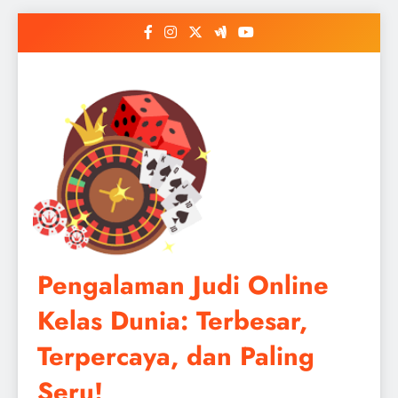
Skip
to
content
Pengalaman Judi Online
Kelas Dunia: Terbesar,
Terpercaya, dan Paling
Seru!