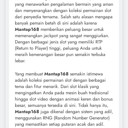
yang menawarkan pengalaman bermain yang aman
dan menyenangkan dengan koleksi permainan slot
dari penyedia ternama. Salah satu alasan mengapa
banyak pemain betah di sini adalah karena
Mantap168
memberikan peluang besar untuk
memenangkan jackpot yang sangat menggiurkan.
Dengan berbagai jenis slot yang memiliki RTP
(Return to Player) tinggi, peluang Anda untuk
meraih kemenangan besar pun semakin terbuka
lebar.
Yang membuat
Mantap168
semakin istimewa
adalah koleksi permainan slot dengan berbagai
tema dan fitur menarik. Dari slot klasik yang
mengingatkan Anda pada mesin buah tradisional
hingga slot video dengan animasi keren dan bonus
besar, semuanya tersedia di sini. Tidak hanya itu,
Mantap168
juga dikenal dengan sistem yang adil,
menggunakan RNG (Random Number Generator)
yang memastikan setiap putaran acak dan adil.