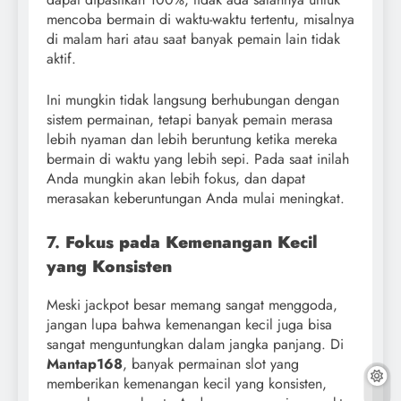
mencoba bermain di waktu-waktu tertentu, misalnya
di malam hari atau saat banyak pemain lain tidak
aktif.
Ini mungkin tidak langsung berhubungan dengan
sistem permainan, tetapi banyak pemain merasa
lebih nyaman dan lebih beruntung ketika mereka
bermain di waktu yang lebih sepi. Pada saat inilah
Anda mungkin akan lebih fokus, dan dapat
merasakan keberuntungan Anda mulai meningkat.
7.
Fokus pada Kemenangan Kecil
yang Konsisten
Meski jackpot besar memang sangat menggoda,
jangan lupa bahwa kemenangan kecil juga bisa
sangat menguntungkan dalam jangka panjang. Di
Mantap168
, banyak permainan slot yang
memberikan kemenangan kecil yang konsisten,