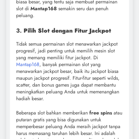
biasa besar, yang tentu saja membuat permainan
slot di
Mantap168
semakin seru dan penuh
peluang.
3.
Pilih Slot dengan Fitur Jackpot
Tidak semua permainan slot menawarkan jackpot
progresif, jadi penting untuk memilih mesin slot
yang memang memiliki fitur jackpot. Di
Mantap168
, banyak permainan slot yang
menawarkan jackpot besar, baik itu jackpot biasa
maupun jackpot progresif. Fitur-fitur seperti wilds,
scatter, dan bonus games juga dapat membantu
meningkatkan peluang Anda untuk memenangkan
hadiah besar.
Beberapa slot bahkan memberikan
free spins
atau
putaran gratis yang bisa digunakan untuk
memperbesar peluang Anda meraih jackpot tanpa
harus memasang taruhan lebih besar. Ini adalah