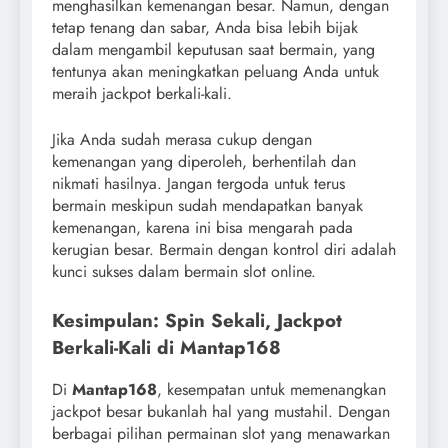
menghasilkan kemenangan besar. Namun, dengan
tetap tenang dan sabar, Anda bisa lebih bijak
dalam mengambil keputusan saat bermain, yang
tentunya akan meningkatkan peluang Anda untuk
meraih jackpot berkali-kali.
Jika Anda sudah merasa cukup dengan
kemenangan yang diperoleh, berhentilah dan
nikmati hasilnya. Jangan tergoda untuk terus
bermain meskipun sudah mendapatkan banyak
kemenangan, karena ini bisa mengarah pada
kerugian besar. Bermain dengan kontrol diri adalah
kunci sukses dalam bermain slot online.
Kesimpulan: Spin Sekali, Jackpot
Berkali-Kali di Mantap168
Di
Mantap168
, kesempatan untuk memenangkan
jackpot besar bukanlah hal yang mustahil. Dengan
berbagai pilihan permainan slot yang menawarkan