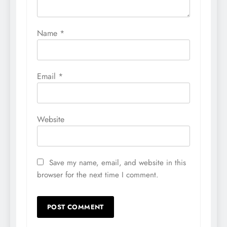
Name
*
Email
*
Website
Save my name, email, and website in this
browser for the next time I comment.