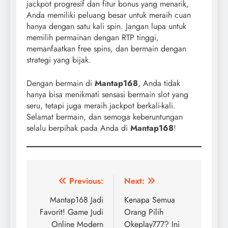
jackpot progresif dan fitur bonus yang menarik,
Anda memiliki peluang besar untuk meraih cuan
hanya dengan satu kali spin. Jangan lupa untuk
memilih permainan dengan RTP tinggi,
memanfaatkan free spins, dan bermain dengan
strategi yang bijak.
Dengan bermain di
Mantap168
, Anda tidak
hanya bisa menikmati sensasi bermain slot yang
seru, tetapi juga meraih jackpot berkali-kali.
Selamat bermain, dan semoga keberuntungan
selalu berpihak pada Anda di
Mantap168
!
Post
Previous:
Next:
navigation
Mantap168 Jadi
Kenapa Semua
Favorit! Game Judi
Orang Pilih
Online Modern
Okeplay777? Ini