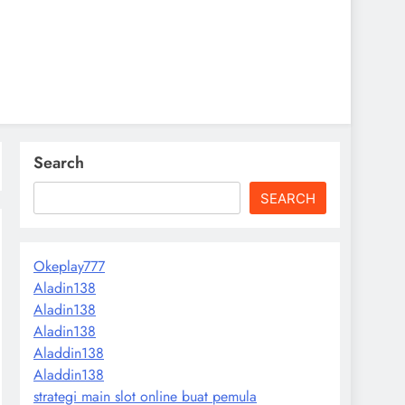
Search
SEARCH
Okeplay777
Aladin138
Aladin138
Aladin138
Aladdin138
Aladdin138
strategi main slot online buat pemula