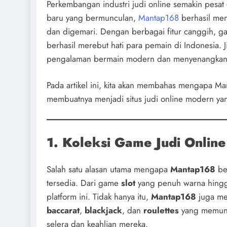
Perkembangan industri judi online semakin pesat 
baru yang bermunculan,
Mantap168
berhasil meno
dan digemari. Dengan berbagai fitur canggih, ga
berhasil merebut hati para pemain di Indonesia. 
pengalaman bermain modern dan menyenangkan, 
Pada artikel ini, kita akan membahas mengapa M
membuatnya menjadi situs judi online modern yan
1. Koleksi Game Judi Onlin
Salah satu alasan utama mengapa
Mantap168
be
tersedia. Dari game
slot
yang penuh warna hing
platform ini. Tidak hanya itu,
Mantap168
juga me
baccarat
,
blackjack
, dan
roulettes
yang memung
selera dan keahlian mereka.