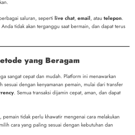
kan.
erbagai saluran, seperti
live chat
,
email
, atau
telepon
.
n Anda tidak akan terganggu saat bermain, dan dapat terus
Metode yang Beragam
ga sangat cepat dan mudah. Platform ini menawarkan
ih sesuai dengan kenyamanan pemain, mulai dari transfer
rrency
. Semua transaksi dijamin cepat, aman, dan dapat
 pemain tidak perlu khawatir mengenai cara melakukan
ilih cara yang paling sesuai dengan kebutuhan dan