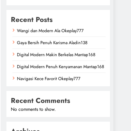
Recent Posts
Wangi dan Modern Ala Okeplay777
Gaya Bersih Penuh Karisma Aladin138
Digital Modern Makin Berkelas Mantap168
Digital Modern Penuh Kenyamanan Mantap168
Navigasi Kece Favorit Okeplay777
Recent Comments
No comments to show.