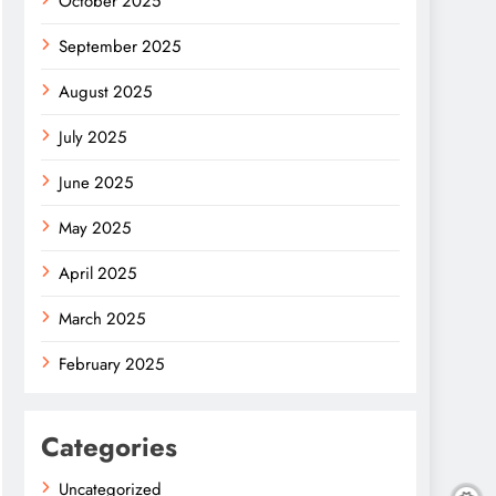
October 2025
September 2025
August 2025
July 2025
June 2025
May 2025
April 2025
March 2025
February 2025
Categories
Uncategorized