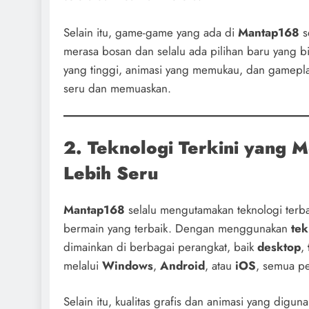
Selain itu, game-game yang ada di
Mantap168
s
merasa bosan dan selalu ada pilihan baru yang bi
yang tinggi, animasi yang memukau, dan gamep
seru dan memuaskan.
2. Teknologi Terkini yang
Lebih Seru
Mantap168
selalu mengutamakan teknologi ter
bermain yang terbaik. Dengan menggunakan
te
dimainkan di berbagai perangkat, baik
desktop
,
melalui
Windows
,
Android
, atau
iOS
, semua pe
Selain itu, kualitas grafis dan animasi yang dig