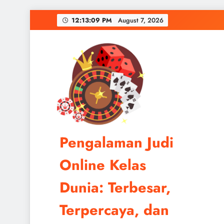
Skip
12:13:10 PM
August 7, 2026
to
content
Pengalaman Judi
Online Kelas
Dunia: Terbesar,
Terpercaya, dan