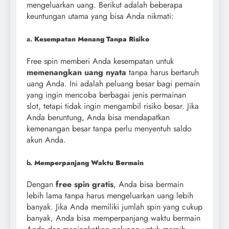
mengeluarkan uang. Berikut adalah beberapa
keuntungan utama yang bisa Anda nikmati:
a.
Kesempatan Menang Tanpa Risiko
Free spin memberi Anda kesempatan untuk
memenangkan uang nyata
tanpa harus bertaruh
uang Anda. Ini adalah peluang besar bagi pemain
yang ingin mencoba berbagai jenis permainan
slot, tetapi tidak ingin mengambil risiko besar. Jika
Anda beruntung, Anda bisa mendapatkan
kemenangan besar tanpa perlu menyentuh saldo
akun Anda.
b.
Memperpanjang Waktu Bermain
Dengan
free spin gratis
, Anda bisa bermain
lebih lama tanpa harus mengeluarkan uang lebih
banyak. Jika Anda memiliki jumlah spin yang cukup
banyak, Anda bisa memperpanjang waktu bermain