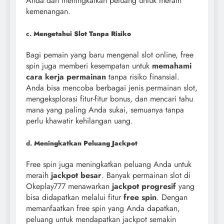
Anda dan meningkatkan peluang untuk meraih
kemenangan.
c.
Mengetahui Slot Tanpa Risiko
Bagi pemain yang baru mengenal slot online, free
spin juga memberi kesempatan untuk
memahami
cara kerja permainan
tanpa risiko finansial.
Anda bisa mencoba berbagai jenis permainan slot,
mengeksplorasi fitur-fitur bonus, dan mencari tahu
mana yang paling Anda sukai, semuanya tanpa
perlu khawatir kehilangan uang.
d.
Meningkatkan Peluang Jackpot
Free spin juga meningkatkan peluang Anda untuk
meraih
jackpot besar
. Banyak permainan slot di
Okeplay777 menawarkan
jackpot progresif
yang
bisa didapatkan melalui fitur
free spin
. Dengan
memanfaatkan free spin yang Anda dapatkan,
peluang untuk mendapatkan jackpot semakin