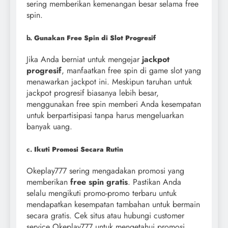
sering memberikan kemenangan besar selama free
spin.
b.
Gunakan Free Spin di Slot Progresif
Jika Anda berniat untuk mengejar
jackpot
progresif
, manfaatkan free spin di game slot yang
menawarkan jackpot ini. Meskipun taruhan untuk
jackpot progresif biasanya lebih besar,
menggunakan free spin memberi Anda kesempatan
untuk berpartisipasi tanpa harus mengeluarkan
banyak uang.
c.
Ikuti Promosi Secara Rutin
Okeplay777 sering mengadakan promosi yang
memberikan
free spin gratis
. Pastikan Anda
selalu mengikuti promo-promo terbaru untuk
mendapatkan kesempatan tambahan untuk bermain
secara gratis. Cek situs atau hubungi customer
service Okeplay777 untuk mengetahui promosi