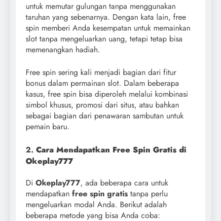
untuk memutar gulungan tanpa menggunakan
taruhan yang sebenarnya. Dengan kata lain, free
spin memberi Anda kesempatan untuk memainkan
slot tanpa mengeluarkan uang, tetapi tetap bisa
memenangkan hadiah.
Free spin sering kali menjadi bagian dari fitur
bonus dalam permainan slot. Dalam beberapa
kasus, free spin bisa diperoleh melalui kombinasi
simbol khusus, promosi dari situs, atau bahkan
sebagai bagian dari penawaran sambutan untuk
pemain baru.
2.
Cara Mendapatkan Free Spin Gratis di
Okeplay777
Di
Okeplay777
, ada beberapa cara untuk
mendapatkan
free spin gratis
tanpa perlu
mengeluarkan modal Anda. Berikut adalah
beberapa metode yang bisa Anda coba: