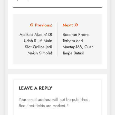
Post
Previous:
Next:
navigation
Aplikasi Aladin138
Bocoran Promo
Udah Rilis! Main
Terbaru dari
Slot Online Jadi
Mantap168, Cuan
Makin Simple!
Tanpa Batas!
LEAVE A REPLY
Your email address will not be published.
Required fields are marked
*