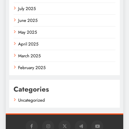
July 2025
June 2025
May 2025
April 2025
March 2025
February 2025
Categories
Uncategorized