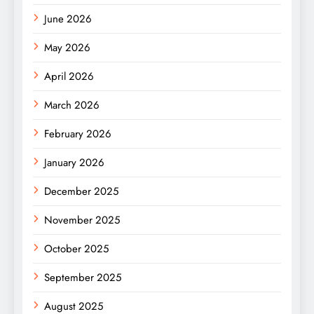
June 2026
May 2026
April 2026
March 2026
February 2026
January 2026
December 2025
November 2025
October 2025
September 2025
August 2025