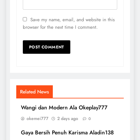
Save my name, email, and website in this
browser for the next time I comment.
Related News
Wangi dan Modern Ala Okeplay777
okemei777
2 days ago
0
Gaya Bersih Penuh Karisma Aladin138