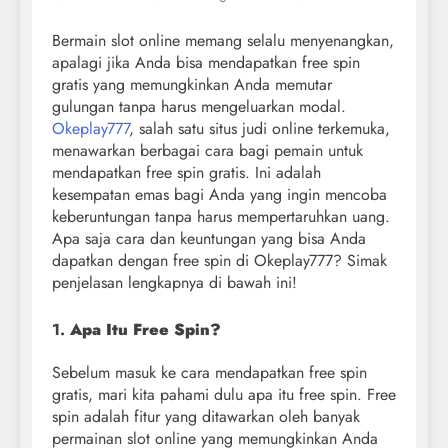
Bermain slot online memang selalu menyenangkan,
apalagi jika Anda bisa mendapatkan free spin
gratis yang memungkinkan Anda memutar
gulungan tanpa harus mengeluarkan modal.
Okeplay777
, salah satu situs judi online terkemuka,
menawarkan berbagai cara bagi pemain untuk
mendapatkan free spin gratis. Ini adalah
kesempatan emas bagi Anda yang ingin mencoba
keberuntungan tanpa harus mempertaruhkan uang.
Apa saja cara dan keuntungan yang bisa Anda
dapatkan dengan free spin di Okeplay777? Simak
penjelasan lengkapnya di bawah ini!
1.
Apa Itu Free Spin?
Sebelum masuk ke cara mendapatkan free spin
gratis, mari kita pahami dulu apa itu free spin. Free
spin adalah fitur yang ditawarkan oleh banyak
permainan slot online yang memungkinkan Anda