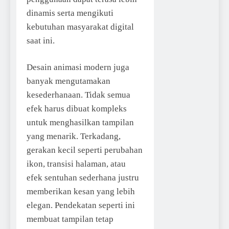
dinamis serta mengikuti
kebutuhan masyarakat digital
saat ini.
Desain animasi modern juga
banyak mengutamakan
kesederhanaan. Tidak semua
efek harus dibuat kompleks
untuk menghasilkan tampilan
yang menarik. Terkadang,
gerakan kecil seperti perubahan
ikon, transisi halaman, atau
efek sentuhan sederhana justru
memberikan kesan yang lebih
elegan. Pendekatan seperti ini
membuat tampilan tetap