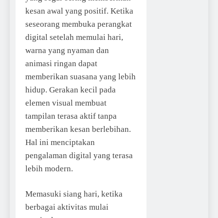
kesan awal yang positif. Ketika
seseorang membuka perangkat
digital setelah memulai hari,
warna yang nyaman dan
animasi ringan dapat
memberikan suasana yang lebih
hidup. Gerakan kecil pada
elemen visual membuat
tampilan terasa aktif tanpa
memberikan kesan berlebihan.
Hal ini menciptakan
pengalaman digital yang terasa
lebih modern.
Memasuki siang hari, ketika
berbagai aktivitas mulai