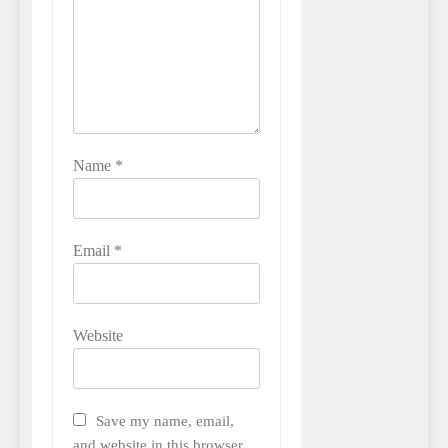
Name
*
Email
*
Website
Save my name, email,
and website in this browser