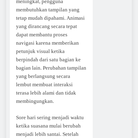
meningkat, pengguna
membutuhkan tampilan yang
tetap mudah dipahami. Animasi
yang dirancang secara tepat
dapat membantu proses
navigasi karena memberikan
petunjuk visual ketika
berpindah dari satu bagian ke
bagian lain. Perubahan tampilan
yang berlangsung secara
lembut membuat interaksi
terasa lebih alami dan tidak
membingungkan.
Sore hari sering menjadi waktu
ketika suasana mulai berubah
menjadi lebih santai. Setelah