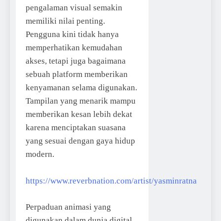
pengalaman visual semakin
memiliki nilai penting.
Pengguna kini tidak hanya
memperhatikan kemudahan
akses, tetapi juga bagaimana
sebuah platform memberikan
kenyamanan selama digunakan.
Tampilan yang menarik mampu
memberikan kesan lebih dekat
karena menciptakan suasana
yang sesuai dengan gaya hidup
modern.
https://www.reverbnation.com/artist/yasminratna
Perpaduan animasi yang
digunakan dalam dunia digital