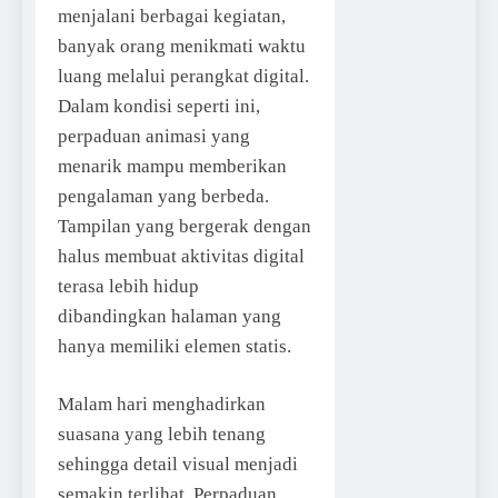
menjalani berbagai kegiatan,
banyak orang menikmati waktu
luang melalui perangkat digital.
Dalam kondisi seperti ini,
perpaduan animasi yang
menarik mampu memberikan
pengalaman yang berbeda.
Tampilan yang bergerak dengan
halus membuat aktivitas digital
terasa lebih hidup
dibandingkan halaman yang
hanya memiliki elemen statis.
Malam hari menghadirkan
suasana yang lebih tenang
sehingga detail visual menjadi
semakin terlihat. Perpaduan