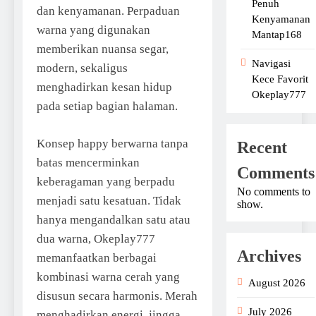
Penuh
dan kenyamanan. Perpaduan
Kenyamanan
warna yang digunakan
Mantap168
memberikan nuansa segar,
Navigasi
modern, sekaligus
Kece Favorit
menghadirkan kesan hidup
Okeplay777
pada setiap bagian halaman.
Konsep happy berwarna tanpa
Recent
batas mencerminkan
Comments
keberagaman yang berpadu
No comments to
menjadi satu kesatuan. Tidak
show.
hanya mengandalkan satu atau
dua warna, Okeplay777
Archives
memanfaatkan berbagai
kombinasi warna cerah yang
August 2026
disusun secara harmonis. Merah
July 2026
menghadirkan energi, jingga