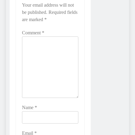
Your email address will not
be published.
Required fields
are marked
*
Comment
*
Name
*
Email
*