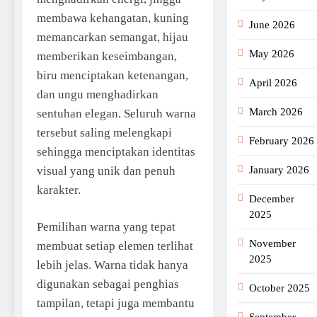
membawa kehangatan, kuning
June 2026
memancarkan semangat, hijau
May 2026
memberikan keseimbangan,
biru menciptakan ketenangan,
April 2026
dan ungu menghadirkan
March 2026
sentuhan elegan. Seluruh warna
tersebut saling melengkapi
February 2026
sehingga menciptakan identitas
visual yang unik dan penuh
January 2026
karakter.
December
2025
Pemilihan warna yang tepat
November
membuat setiap elemen terlihat
2025
lebih jelas. Warna tidak hanya
digunakan sebagai penghias
October 2025
tampilan, tetapi juga membantu
September