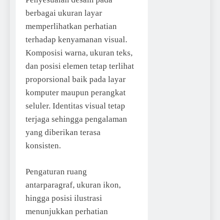
berbagai ukuran layar
memperlihatkan perhatian
terhadap kenyamanan visual.
Komposisi warna, ukuran teks,
dan posisi elemen tetap terlihat
proporsional baik pada layar
komputer maupun perangkat
seluler. Identitas visual tetap
terjaga sehingga pengalaman
yang diberikan terasa
konsisten.
Pengaturan ruang
antarparagraf, ukuran ikon,
hingga posisi ilustrasi
menunjukkan perhatian