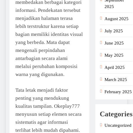
membedakan berbagai kategori
2025
informasi. Pendekatan tersebut
menjadikan halaman terasa
August 2025
lebih terstruktur karena setiap
July 2025
bagian memiliki identitas visual
yang berbeda. Mata dapat
June 2025
mengenali perpindahan
May 2025
antarbagian secara alami
melalui perubahan komposisi
April 2025
warna yang digunakan.
March 2025
Tata letak menjadi faktor
February 2025
penting yang mendukung
kualitas tampilan. Okeplay777
Categories
menyusun setiap elemen secara
sistematis agar informasi
Uncategorized
terlihat lebih mudah dipahami.