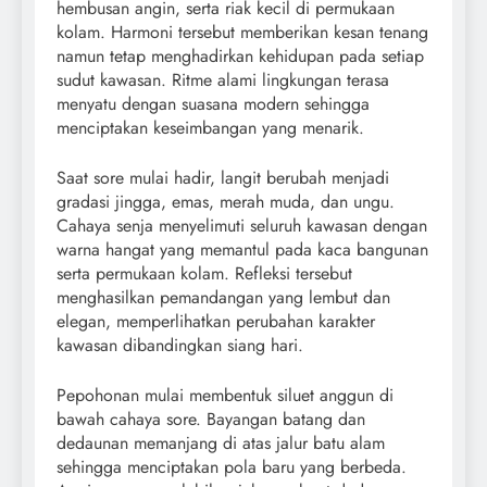
hembusan angin, serta riak kecil di permukaan
kolam. Harmoni tersebut memberikan kesan tenang
namun tetap menghadirkan kehidupan pada setiap
sudut kawasan. Ritme alami lingkungan terasa
menyatu dengan suasana modern sehingga
menciptakan keseimbangan yang menarik.
Saat sore mulai hadir, langit berubah menjadi
gradasi jingga, emas, merah muda, dan ungu.
Cahaya senja menyelimuti seluruh kawasan dengan
warna hangat yang memantul pada kaca bangunan
serta permukaan kolam. Refleksi tersebut
menghasilkan pemandangan yang lembut dan
elegan, memperlihatkan perubahan karakter
kawasan dibandingkan siang hari.
Pepohonan mulai membentuk siluet anggun di
bawah cahaya sore. Bayangan batang dan
dedaunan memanjang di atas jalur batu alam
sehingga menciptakan pola baru yang berbeda.