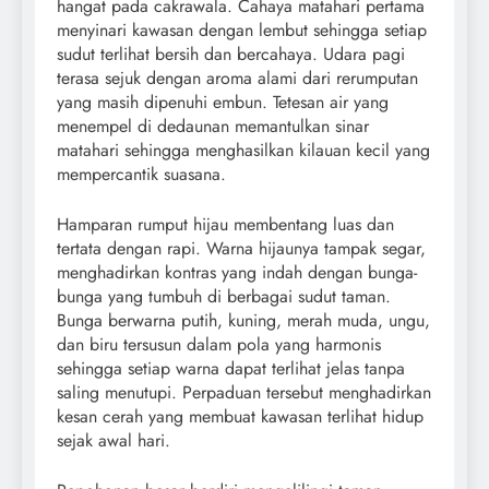
hangat pada cakrawala. Cahaya matahari pertama
menyinari kawasan dengan lembut sehingga setiap
sudut terlihat bersih dan bercahaya. Udara pagi
terasa sejuk dengan aroma alami dari rerumputan
yang masih dipenuhi embun. Tetesan air yang
menempel di dedaunan memantulkan sinar
matahari sehingga menghasilkan kilauan kecil yang
mempercantik suasana.
Hamparan rumput hijau membentang luas dan
tertata dengan rapi. Warna hijaunya tampak segar,
menghadirkan kontras yang indah dengan bunga-
bunga yang tumbuh di berbagai sudut taman.
Bunga berwarna putih, kuning, merah muda, ungu,
dan biru tersusun dalam pola yang harmonis
sehingga setiap warna dapat terlihat jelas tanpa
saling menutupi. Perpaduan tersebut menghadirkan
kesan cerah yang membuat kawasan terlihat hidup
sejak awal hari.