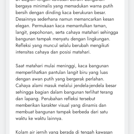
bergaya minimalis yang memadukan warna putih
bersih dengan dinding kaca berukuran besar.
Desainnya sederhana namun memancarkan kesan
elegan. Permukaan kaca memantulkan taman,
langit, pepohonan, serta cahaya matahari sehingga
bangunan tampak menyatu dengan lingkungan.
Refleksi yang muncul selalu berubah mengikuti
intensitas cahaya dan posisi matahari.
Saat matahari mulai meninggi, kaca bangunan
memperlihatkan pantulan langit biru yang luas
dengan awan putih yang bergerak perlahan.
Cahaya alami masuk melalui jendela-jendela besar
sehingga bagian dalam bangunan terlihat terang
dan lapang. Perubahan refleksi tersebut
memberikan karakter visual yang dinamis dan
membuat bangunan tampak berbeda dari satu
waktu ke waktu lainnya.
Kolam air jernih yang berada di tengah kawasan