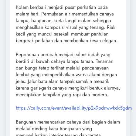
Kolam kembali menjadi pusat perhatian pada
malam hari. Permukaan air memantulkan cahaya
lampu, bangunan, serta langit malam sehingga
menghasilkan komposisi visual yang tenang. Riak
kecil yang muncul sesekali membuat pantulan
bergerak perlahan dan memberikan kesan elegan.
Pepohonan berubah menjadi siluet indah yang
berdiri di bawah cahaya lampu taman. Tanaman
dan bunga tetap terlihat melalui pencahayaan
lembut yang memperlihatkan warna alami dengan
jelas. Jalur batu alam tampak semakin menarik
karena garis-garis cahaya mengikuti bentuk alurnya,
menciptakan tampilan yang rapi dan modern.
https://cally.com/event/availability/p2x9pdnwwkdx5gdm
Bangunan memancarkan cahaya dari bagian dalam
melalui dinding kaca transparan yang
memperlihatkan interior terang dan tertata.