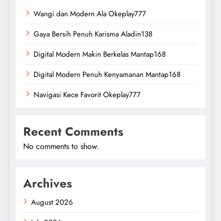
Wangi dan Modern Ala Okeplay777
Gaya Bersih Penuh Karisma Aladin138
Digital Modern Makin Berkelas Mantap168
Digital Modern Penuh Kenyamanan Mantap168
Navigasi Kece Favorit Okeplay777
Recent Comments
No comments to show.
Archives
August 2026