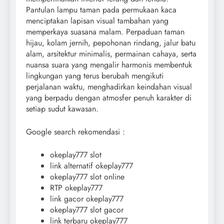
Pantulan lampu taman pada permukaan kaca
menciptakan lapisan visual tambahan yang
memperkaya suasana malam. Perpaduan taman
hijau, kolam jernih, pepohonan rindang, jalur batu
alam, arsitektur minimalis, permainan cahaya, serta
nuansa suara yang mengalir harmonis membentuk
lingkungan yang terus berubah mengikuti
perjalanan waktu, menghadirkan keindahan visual
yang berpadu dengan atmosfer penuh karakter di
setiap sudut kawasan.
Google search rekomendasi :
okeplay777 slot
link alternatif okeplay777
okeplay777 slot online
RTP okeplay777
link gacor okeplay777
okeplay777 slot gacor
link terbaru okeplay777