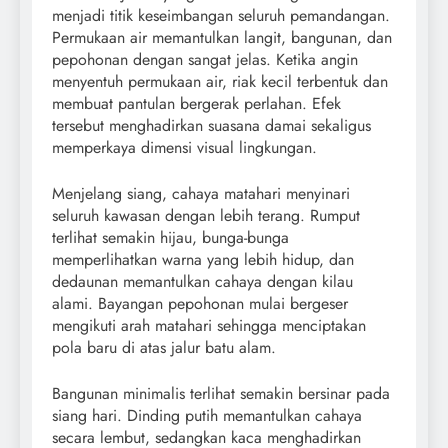
menjadi titik keseimbangan seluruh pemandangan.
Permukaan air memantulkan langit, bangunan, dan
pepohonan dengan sangat jelas. Ketika angin
menyentuh permukaan air, riak kecil terbentuk dan
membuat pantulan bergerak perlahan. Efek
tersebut menghadirkan suasana damai sekaligus
memperkaya dimensi visual lingkungan.
Menjelang siang, cahaya matahari menyinari
seluruh kawasan dengan lebih terang. Rumput
terlihat semakin hijau, bunga-bunga
memperlihatkan warna yang lebih hidup, dan
dedaunan memantulkan cahaya dengan kilau
alami. Bayangan pepohonan mulai bergeser
mengikuti arah matahari sehingga menciptakan
pola baru di atas jalur batu alam.
Bangunan minimalis terlihat semakin bersinar pada
siang hari. Dinding putih memantulkan cahaya
secara lembut, sedangkan kaca menghadirkan