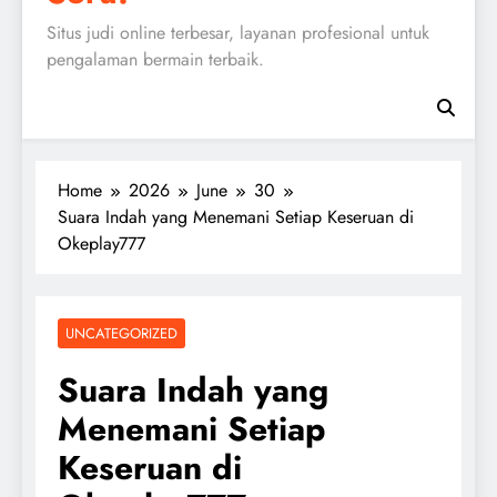
Situs judi online terbesar, layanan profesional untuk
pengalaman bermain terbaik.
Home
2026
June
30
Suara Indah yang Menemani Setiap Keseruan di
Okeplay777
UNCATEGORIZED
Suara Indah yang
Menemani Setiap
Keseruan di