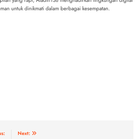
ilan yang rapi, Aladin138 menghadirkan lingkungan digital
man untuk dinikmati dalam berbagai kesempatan.
us:
Next: