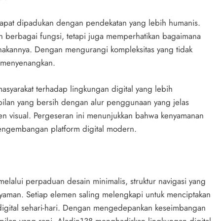
dapat dipadukan dengan pendekatan yang lebih humanis.
an berbagai fungsi, tetapi juga memperhatikan bagaimana
akannya. Dengan mengurangi kompleksitas yang tidak
n menyenangkan.
syarakat terhadap lingkungan digital yang lebih
pilan yang bersih dengan alur penggunaan yang jelas
n visual. Pergeseran ini menunjukkan bahwa kenyamanan
pengembangan platform digital modern.
elalui perpaduan desain minimalis, struktur navigasi yang
yaman. Setiap elemen saling melengkapi untuk menciptakan
digital sehari-hari. Dengan mengedepankan keseimbangan