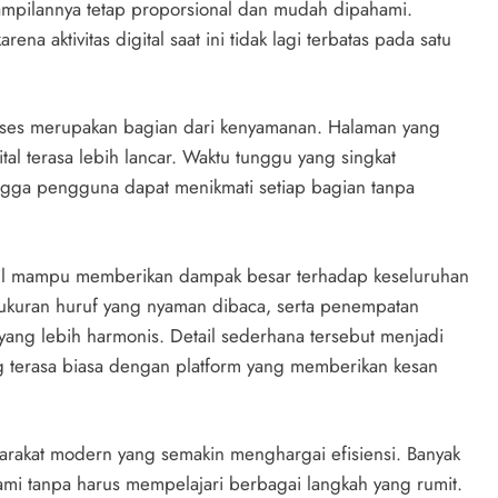
 tampilannya tetap proporsional dan mudah dipahami.
rena aktivitas digital saat ini tidak lagi terbatas pada satu
kses merupakan bagian dari kenyamanan. Halaman yang
al terasa lebih lancar. Waktu tunggu yang singkat
ngga pengguna dapat menikmati setiap bagian tanpa
il mampu memberikan dampak besar terhadap keseluruhan
ukuran huruf yang nyaman dibaca, serta penempatan
ang lebih harmonis. Detail sederhana tersebut menjadi
ng terasa biasa dengan platform yang memberikan kesan
arakat modern yang semakin menghargai efisiensi. Banyak
i tanpa harus mempelajari berbagai langkah yang rumit.