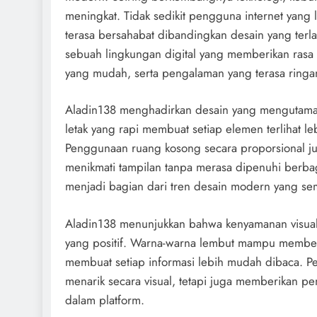
meningkat. Tidak sedikit pengguna internet yang
terasa bersahabat dibandingkan desain yang ter
sebuah lingkungan digital yang memberikan rasa 
yang mudah, serta pengalaman yang terasa ringa
Aladin138 menghadirkan desain yang mengutamakan
letak yang rapi membuat setiap elemen terlihat l
Penggunaan ruang kosong secara proporsional 
menikmati tampilan tanpa merasa dipenuhi berbag
menjadi bagian dari tren desain modern yang sem
Aladin138 menunjukkan bahwa kenyamanan visual
yang positif. Warna-warna lembut mampu memberi
membuat setiap informasi lebih mudah dibaca. P
menarik secara visual, tetapi juga memberikan 
dalam platform.