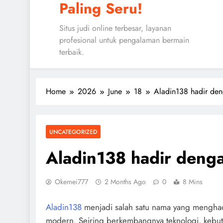
Paling Seru!
Situs judi online terbesar, layanan
profesional untuk pengalaman bermain
terbaik.
Home
2026
June
18
Aladin138 hadir den
UNCATEGORIZED
Aladin138 hadir denga
Okemei777
2 Months Ago
0
8 Mins
Aladin138
menjadi salah satu nama yang menghadi
modern. Seiring berkembangnya teknologi, kebut