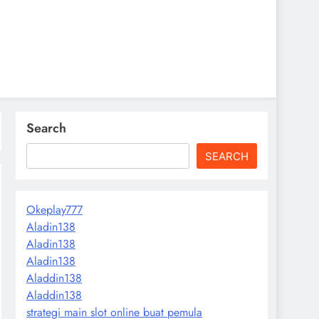
Search
SEARCH
Okeplay777
Aladin138
Aladin138
Aladin138
Aladdin138
Aladdin138
strategi main slot online buat pemula