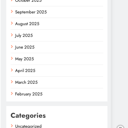
October 2025
September 2025
August 2025
July 2025
June 2025
May 2025
April 2025
March 2025
February 2025
Categories
Uncategorized