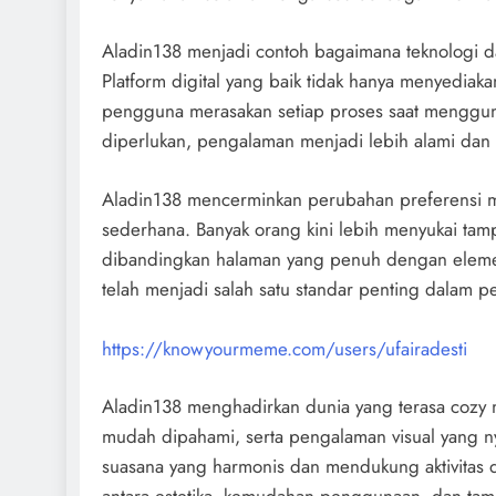
Aladin138 menjadi contoh bagaimana teknologi 
Platform digital yang baik tidak hanya menyediak
pengguna merasakan setiap proses saat menggun
diperlukan, pengalaman menjadi lebih alami da
Aladin138 mencerminkan perubahan preferensi ma
sederhana. Banyak orang kini lebih menyukai tam
dibandingkan halaman yang penuh dengan eleme
telah menjadi salah satu standar penting dalam 
https://knowyourmeme.com/users/ufairadesti
Aladin138 menghadirkan dunia yang terasa cozy m
mudah dipahami, serta pengalaman visual yang n
suasana yang harmonis dan mendukung aktivitas 