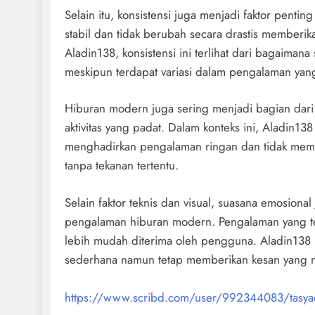
Selain itu, konsistensi juga menjadi faktor pent
stabil dan tidak berubah secara drastis member
Aladin138, konsistensi ini terlihat dari bagaima
meskipun terdapat variasi dalam pengalaman yan
Hiburan modern juga sering menjadi bagian dari 
aktivitas yang padat. Dalam konteks ini, Aladin1
menghadirkan pengalaman ringan dan tidak membe
tanpa tekanan tertentu.
Selain faktor teknis dan visual, suasana emosion
pengalaman hiburan modern. Pengalaman yang ter
lebih mudah diterima oleh pengguna. Aladin138 
sederhana namun tetap memberikan kesan yang ny
https://www.scribd.com/user/992344083/tasya