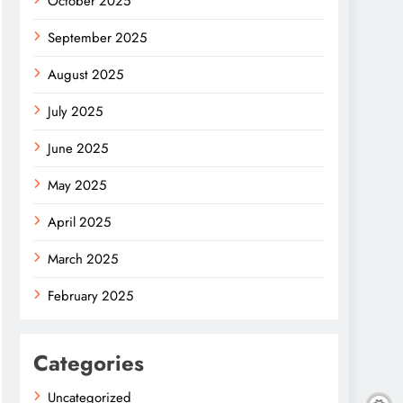
October 2025
September 2025
August 2025
July 2025
June 2025
May 2025
April 2025
March 2025
February 2025
Categories
Uncategorized