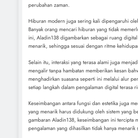
perubahan zaman.
Hiburan modern juga sering kali dipengaruhi ole
Banyak orang mencari hiburan yang tidak memerlu
ini, Aladin138 digambarkan sebagai ruang digit
menarik, sehingga sesuai dengan ritme kehidupa
Selain itu, interaksi yang terasa alami juga men
mengalir tanpa hambatan memberikan kesan bahwa
menghadirkan suasana seperti ini melalui alur
setiap langkah dalam pengalaman digital terasa ri
Keseimbangan antara fungsi dan estetika juga m
yang menarik harus didukung oleh sistem yang b
gambaran Aladin138, keseimbangan ini tercipta me
pengalaman yang dihasilkan tidak hanya menarik 