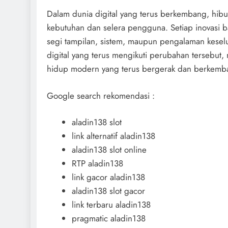
Dalam dunia digital yang terus berkembang, hib
kebutuhan dan selera pengguna. Setiap inovasi 
segi tampilan, sistem, maupun pengalaman kesel
digital yang terus mengikuti perubahan tersebu
hidup modern yang terus bergerak dan berkemb
Google search rekomendasi :
aladin138 slot
link alternatif aladin138
aladin138 slot online
RTP aladin138
link gacor aladin138
aladin138 slot gacor
link terbaru aladin138
pragmatic aladin138