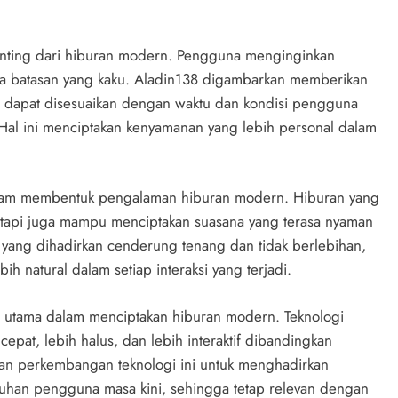
n penting dari hiburan modern. Pengguna menginginkan
pa batasan yang kaku. Aladin138 digambarkan memberikan
an dapat disesuaikan dengan waktu dan kondisi pengguna
 Hal ini menciptakan kenyamanan yang lebih personal dalam
alam membentuk pengalaman hiburan modern. Hiburan yang
tetapi juga mampu menciptakan suasana yang terasa nyaman
yang dihadirkan cenderung tenang dan tidak berlebihan,
 natural dalam setiap interaksi yang terjadi.
or utama dalam menciptakan hiburan modern. Teknologi
pat, lebih halus, dan lebih interaktif dibandingkan
n perkembangan teknologi ini untuk menghadirkan
uhan pengguna masa kini, sehingga tetap relevan dengan