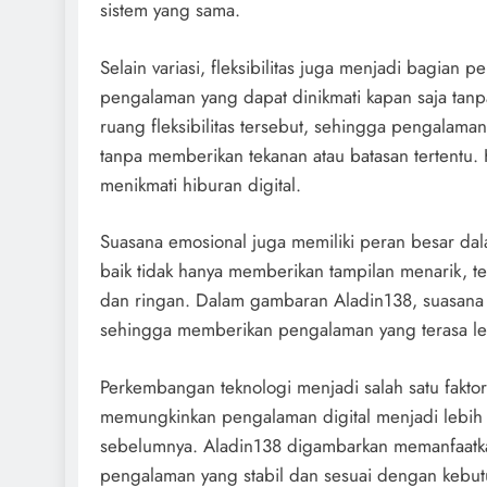
sistem yang sama.
Selain variasi, fleksibilitas juga menjadi bagia
pengalaman yang dapat dinikmati kapan saja tan
ruang fleksibilitas tersebut, sehingga pengalam
tanpa memberikan tekanan atau batasan tertentu.
menikmati hiburan digital.
Suasana emosional juga memiliki peran besar d
baik tidak hanya memberikan tampilan menarik, 
dan ringan. Dalam gambaran Aladin138, suasana 
sehingga memberikan pengalaman yang terasa lebih
Perkembangan teknologi menjadi salah satu fakt
memungkinkan pengalaman digital menjadi lebih ce
sebelumnya. Aladin138 digambarkan memanfaatka
pengalaman yang stabil dan sesuai dengan kebut