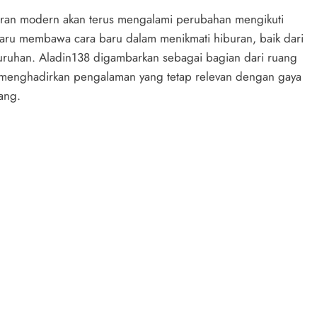
uran modern akan terus mengalami perubahan mengikuti
baru membawa cara baru dalam menikmati hiburan, baik dari
uruhan. Aladin138 digambarkan sebagai bagian dari ruang
t, menghadirkan pengalaman yang tetap relevan dengan gaya
ang.