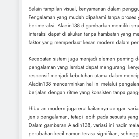
Selain tampilan visual, kenyamanan dalam pengg
Pengalaman yang mudah dipahami tanpa proses 
berinteraksi. Aladin138 digambarkan memiliki str
interaksi dapat dilakukan tanpa hambatan yang m
faktor yang memperkuat kesan modern dalam peng
Kecepatan sistem juga menjadi elemen penting da
pengalaman yang lambat dapat mengurangi kenyam
responsif menjadi kebutuhan utama dalam menci
Aladin138 mencerminkan hal ini melalui pengalama
berjalan dengan ritme yang konsisten tanpa gang
Hiburan modern juga erat kaitannya dengan varia
jenis pengalaman, tetapi lebih pada sesuatu yan
Dalam gambaran Aladin138, variasi ini hadir m
perubahan kecil namun terasa signifikan, sehing