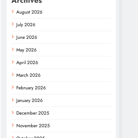
Archives
August 2026
July 2026
June 2026
May 2026
April 2026
March 2026
February 2026
January 2026
December 2025
November 2025