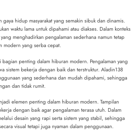
h gaya hidup masyarakat yang semakin sibuk dan dinamis.
kan waktu lama untuk dipahami atau diakses. Dalam konteks
al yang menghadirkan pengalaman sederhana namun tetap
n modern yang serba cepat.
jadi bagian penting dalam hiburan modern. Pengalaman yang
 sistem bekerja dengan baik dan terstruktur. Aladin138
 penggunaan yang sederhana dan mudah dipahami, sehingga
ngan dan tidak rumit.
enjadi elemen penting dalam hiburan modern. Tampilan
ekerja dengan baik agar pengalaman terasa utuh. Dalam
lalui desain yang rapi serta sistem yang stabil, sehingga
secara visual tetapi juga nyaman dalam penggunaan.