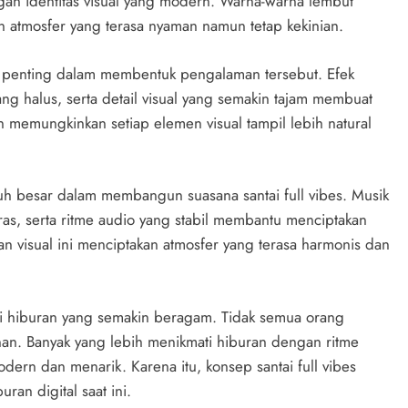
gan identitas visual yang modern. Warna-warna lembut
n atmosfer yang terasa nyaman namun tetap kekinian.
 penting dalam membentuk pengalaman tersebut. Efek
yang halus, serta detail visual yang semakin tajam membuat
rn memungkinkan setiap elemen visual tampil lebih natural
ruh besar dalam membangun suasana santai full vibes. Musik
keras, serta ritme audio yang stabil membantu menciptakan
n visual ini menciptakan atmosfer yang terasa harmonis dan
ati hiburan yang semakin beragam. Tidak semua orang
n. Banyak yang lebih menikmati hiburan dengan ritme
odern dan menarik. Karena itu, konsep santai full vibes
an digital saat ini.