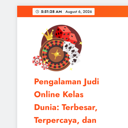
Skip
5:51:29 AM
August 6, 2026
to
content
Pengalaman Judi
Online Kelas
Dunia: Terbesar,
Terpercaya, dan