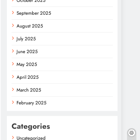
October 2025
September 2025
August 2025
July 2025
June 2025
May 2025
April 2025
March 2025
February 2025
Categories
Uncategorized