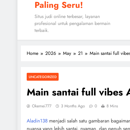
Paling Seru!
Situs judi online terbesar, layanan
profesional untuk pengalaman bermain
terbaik.
Home
2026
May
21
Main santai full vib
UNCATEGORIZED
Main santai full vibes
Okemei777
3 Months Ago
0
8 Mins
Aladin138
menjadi salah satu gambaran bagaima
nuansa yang lebih santai, nyaman, dan penuh se