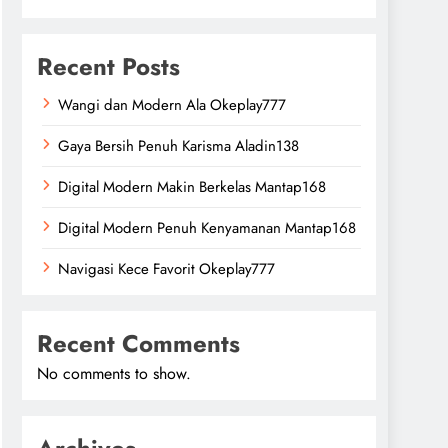
Recent Posts
Wangi dan Modern Ala Okeplay777
Gaya Bersih Penuh Karisma Aladin138
Digital Modern Makin Berkelas Mantap168
Digital Modern Penuh Kenyamanan Mantap168
Navigasi Kece Favorit Okeplay777
Recent Comments
No comments to show.