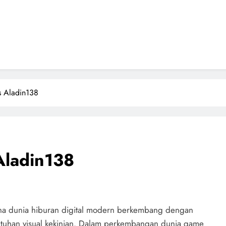
es Aladin138
 Aladin138
na dunia hiburan digital modern berkembang dengan
ntuhan visual kekinian. Dalam perkembangan dunia game