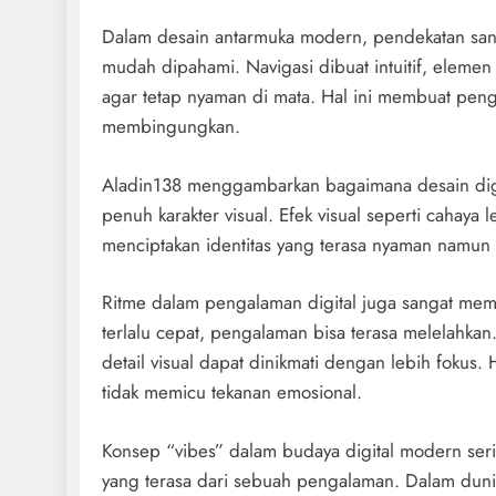
Dalam desain antarmuka modern, pendekatan santai
mudah dipahami. Navigasi dibuat intuitif, elemen
agar tetap nyaman di mata. Hal ini membuat penga
membingungkan.
Aladin138 menggambarkan bagaimana desain digit
penuh karakter visual. Efek visual seperti cahay
menciptakan identitas yang terasa nyaman namun te
Ritme dalam pengalaman digital juga sangat me
terlalu cepat, pengalaman bisa terasa melelahkan
detail visual dapat dinikmati dengan lebih fokus
tidak memicu tekanan emosional.
Konsep “vibes” dalam budaya digital modern se
yang terasa dari sebuah pengalaman. Dalam dunia