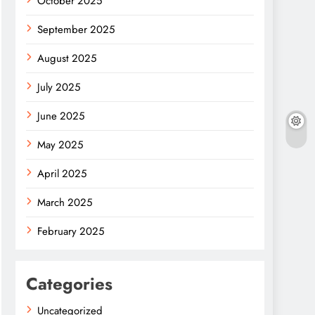
October 2025
September 2025
August 2025
July 2025
June 2025
May 2025
April 2025
March 2025
February 2025
Categories
Uncategorized