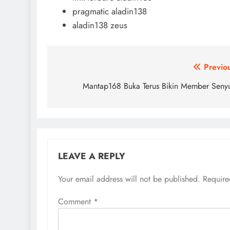
pragmatic aladin138
aladin138 zeus
Post
Previo
navigation
Mantap168 Buka Terus Bikin Member Sen
LEAVE A REPLY
Your email address will not be published.
Require
Comment
*