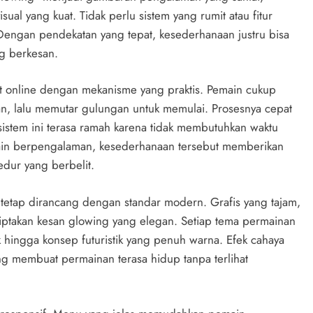
sual yang kuat. Tidak perlu sistem yang rumit atau fitur
 Dengan pendekatan yang tepat, kesederhanaan justru bisa
g berkesan.
 online dengan mekanisme yang praktis. Pemain cukup
an, lalu memutar gulungan untuk memulai. Prosesnya cepat
sistem ini terasa ramah karena tidak membutuhkan waktu
ain berpengalaman, kesederhanaan tersebut memberikan
dur yang berbelit.
tetap dirancang dengan standar modern. Grafis yang tajam,
iptakan kesan glowing yang elegan. Setiap tema permainan
sik hingga konsep futuristik yang penuh warna. Efek cahaya
ng membuat permainan terasa hidup tanpa terlihat