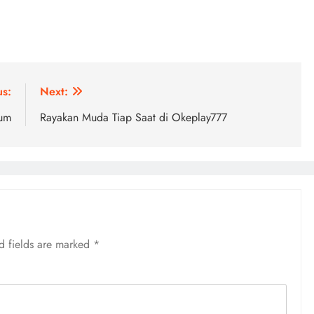
us:
Next:
yum
Rayakan Muda Tiap Saat di Okeplay777
d fields are marked
*