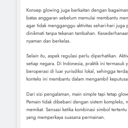
Konsep glowing juga berkaitan dengan bagaima
batas anggaran sebelum memulai membantu menja
agar tidak mengganggu aktivitas sehari-hari juga
dinikmati tanpa tekanan tambahan. Kesederhana
nyaman dan berkelas.
Selain itu, aspek regulasi perlu diperhatikan. Akt
setiap negara. Di Indonesia, praktik ini termasuk 
beroperasi di luar yurisdiksi lokal, sehingga te
konteks ini membantu dalam mengambil keputusa
Dari sisi pengalaman, main simple tapi tetap gl
Pemain tidak dibebani dengan sistem kompleks, n
memikat. Sensasi ketika kombinasi simbol tertentu 
yang memperkaya suasana permainan.