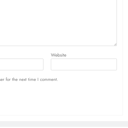
Website
er for the next time I comment.