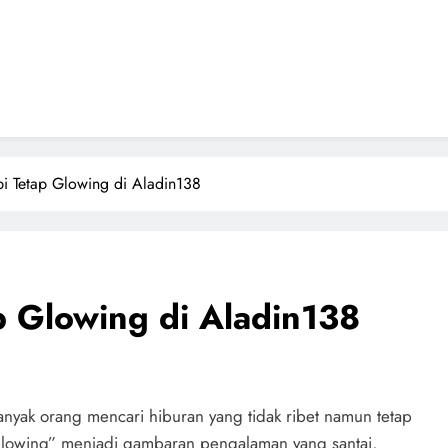
pi Tetap Glowing di Aladin138
p Glowing di Aladin138
anyak orang mencari hiburan yang tidak ribet namun tetap
p glowing” menjadi gambaran pengalaman yang santai,