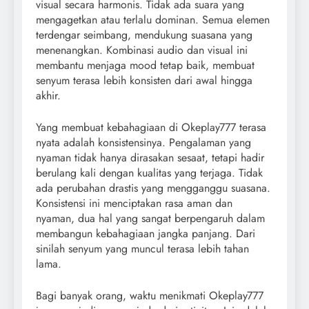
visual secara harmonis. Tidak ada suara yang
mengagetkan atau terlalu dominan. Semua elemen
terdengar seimbang, mendukung suasana yang
menenangkan. Kombinasi audio dan visual ini
membantu menjaga mood tetap baik, membuat
senyum terasa lebih konsisten dari awal hingga
akhir.
Yang membuat kebahagiaan di Okeplay777 terasa
nyata adalah konsistensinya. Pengalaman yang
nyaman tidak hanya dirasakan sesaat, tetapi hadir
berulang kali dengan kualitas yang terjaga. Tidak
ada perubahan drastis yang mengganggu suasana.
Konsistensi ini menciptakan rasa aman dan
nyaman, dua hal yang sangat berpengaruh dalam
membangun kebahagiaan jangka panjang. Dari
sinilah senyum yang muncul terasa lebih tahan
lama.
Bagi banyak orang, waktu menikmati Okeplay777