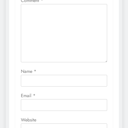
Comment
*
Name
*
Email
*
Website