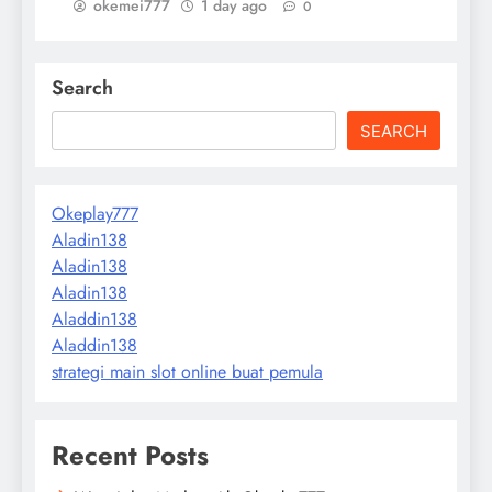
okemei777
1 day ago
0
Search
SEARCH
Okeplay777
Aladin138
Aladin138
Aladin138
Aladdin138
Aladdin138
strategi main slot online buat pemula
Recent Posts