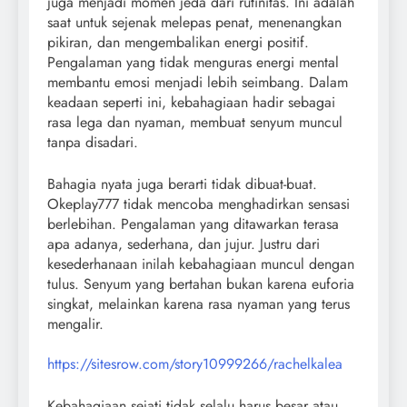
juga menjadi momen jeda dari rutinitas. Ini adalah
saat untuk sejenak melepas penat, menenangkan
pikiran, dan mengembalikan energi positif.
Pengalaman yang tidak menguras energi mental
membantu emosi menjadi lebih seimbang. Dalam
keadaan seperti ini, kebahagiaan hadir sebagai
rasa lega dan nyaman, membuat senyum muncul
tanpa disadari.
Bahagia nyata juga berarti tidak dibuat-buat.
Okeplay777 tidak mencoba menghadirkan sensasi
berlebihan. Pengalaman yang ditawarkan terasa
apa adanya, sederhana, dan jujur. Justru dari
kesederhanaan inilah kebahagiaan muncul dengan
tulus. Senyum yang bertahan bukan karena euforia
singkat, melainkan karena rasa nyaman yang terus
mengalir.
https://sitesrow.com/story10999266/rachelkalea
Kebahagiaan sejati tidak selalu harus besar atau