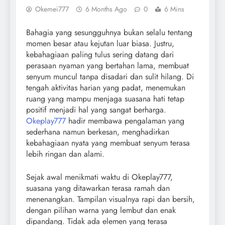
Okemei777
6 Months Ago
0
6 Mins
Bahagia yang sesungguhnya bukan selalu tentang
momen besar atau kejutan luar biasa. Justru,
kebahagiaan paling tulus sering datang dari
perasaan nyaman yang bertahan lama, membuat
senyum muncul tanpa disadari dan sulit hilang. Di
tengah aktivitas harian yang padat, menemukan
ruang yang mampu menjaga suasana hati tetap
positif menjadi hal yang sangat berharga.
Okeplay777
hadir membawa pengalaman yang
sederhana namun berkesan, menghadirkan
kebahagiaan nyata yang membuat senyum terasa
lebih ringan dan alami.
Sejak awal menikmati waktu di Okeplay777,
suasana yang ditawarkan terasa ramah dan
menenangkan. Tampilan visualnya rapi dan bersih,
dengan pilihan warna yang lembut dan enak
dipandang. Tidak ada elemen yang terasa