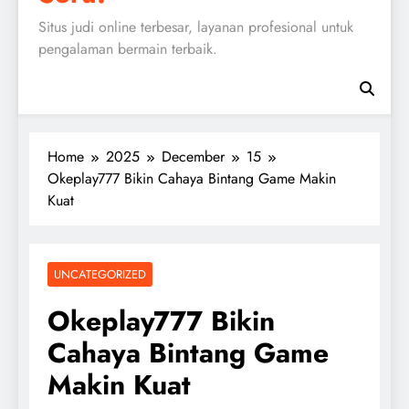
Situs judi online terbesar, layanan profesional untuk
pengalaman bermain terbaik.
Home
2025
December
15
Okeplay777 Bikin Cahaya Bintang Game Makin
Kuat
UNCATEGORIZED
Okeplay777 Bikin
Cahaya Bintang Game
Makin Kuat