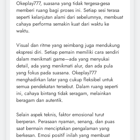
Okeplay777, suasana yang tidak tergesa-gesa
memberi ruang bagi proses ini. Setiap sesi terasa
seperti kelanjutan alami dari sebelumnya, membuat
cahaya performa semakin kuat dari waktu ke
waktu.
Visual dan ritme yang seimbang juga mendukung
ekspresi diri. Setiap pemain memiliki cara sendiri
dalam menikmati game—ada yang menyukai
detail, ada yang menikmati alur, dan ada pula
yang fokus pada suasana. Okeplay777
menghadirkan latar yang cukup fleksibel untuk
semua pendekatan tersebut. Dalam ruang seperti
ini, cahaya bintang tidak seragam, melainkan
beragam dan autentik.
Selain aspek teknis, faktor emosional turut
berperan. Perasaan nyaman, senang, dan puas
saat bermain menciptakan pengalaman yang
berkesan. Emosi positif inilah yang membuat