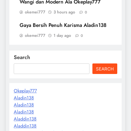
Wangi dan Modern Ala Okeplay777
okemei777
3 hours ago
0
Gaya Bersih Penuh Karisma Aladin138
okemei777
1 day ago
0
Search
SEARCH
Okeplay777
Aladin138
Aladin138
Aladin138
Aladdin138
Aladdin138