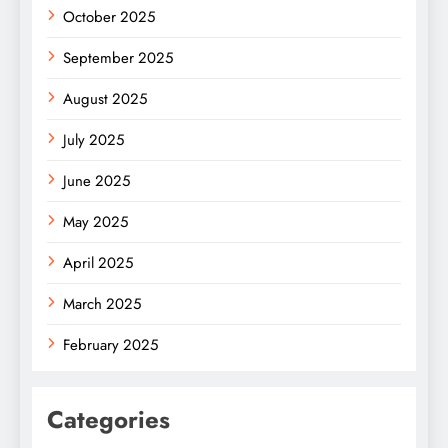
October 2025
September 2025
August 2025
July 2025
June 2025
May 2025
April 2025
March 2025
February 2025
Categories