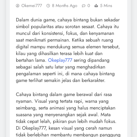
Okemei777
8 Months Ago
0
5 Mins
Dalam dunia game, cahaya bintang bukan sekadar
simbol popularitas atau sorotan sesaat. Cahaya itu
muncul dari konsistensi, fokus, dan kenyamanan
saat menikmati permainan. Ketika sebuah ruang
digital mampu mendukung semua elemen tersebut,
kilau yang dihasilkan terasa lebih kuat dan
bertahan lama.
Okeplay777
sering dipandang
sebagai salah satu latar yang menghadirkan
pengalaman seperti ini, di mana cahaya bintang
game terlihat semakin jelas dan berkarakter.
Cahaya bintang dalam game berawal dari rasa
nyaman. Visual yang tertata rapi, warna yang
seimbang, serta animasi yang halus menciptakan
suasana yang menyenangkan sejak awal. Mata
tidak cepat lelah, pikiran pun lebih mudah fokus.
Di Okeplay777, kesan visual yang cerah namun
tidak berlebihan membantu membangun panggung