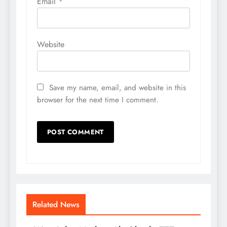
Email
*
Website
Save my name, email, and website in this
browser for the next time I comment.
Related News