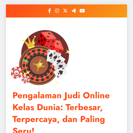
Skip
to
content
Pengalaman Judi Online
Kelas Dunia: Terbesar,
Terpercaya, dan Paling
Seru!