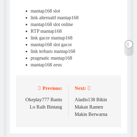
mantap168 slot
link alternatif mantap168
mantap168 slot online
RTP mantap168
link gacor mantap168
mantap168 slot gacor
link terbaru mantap168
pragmatic mantap168
mantap168 zeus
Previous:
Next:
Post
navigation
Okeplay777 Bantu
Aladin138 Bikin
Lo Raih Bintang
Makan Ramen
Makin Berwarna