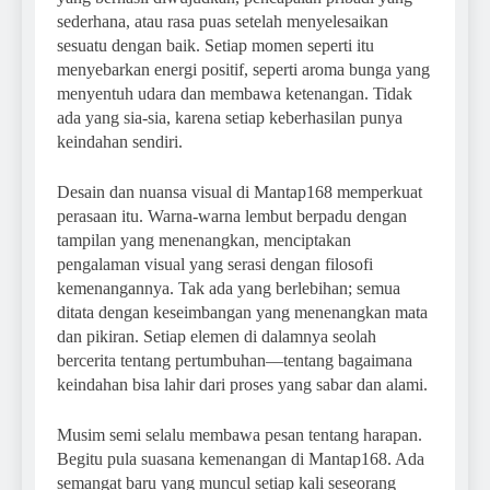
sederhana, atau rasa puas setelah menyelesaikan
sesuatu dengan baik. Setiap momen seperti itu
menyebarkan energi positif, seperti aroma bunga yang
menyentuh udara dan membawa ketenangan. Tidak
ada yang sia-sia, karena setiap keberhasilan punya
keindahan sendiri.
Desain dan nuansa visual di Mantap168 memperkuat
perasaan itu. Warna-warna lembut berpadu dengan
tampilan yang menenangkan, menciptakan
pengalaman visual yang serasi dengan filosofi
kemenangannya. Tak ada yang berlebihan; semua
ditata dengan keseimbangan yang menenangkan mata
dan pikiran. Setiap elemen di dalamnya seolah
bercerita tentang pertumbuhan—tentang bagaimana
keindahan bisa lahir dari proses yang sabar dan alami.
Musim semi selalu membawa pesan tentang harapan.
Begitu pula suasana kemenangan di Mantap168. Ada
semangat baru yang muncul setiap kali seseorang