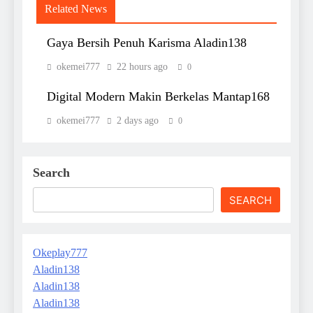
Related News
Gaya Bersih Penuh Karisma Aladin138
okemei777
22 hours ago
0
Digital Modern Makin Berkelas Mantap168
okemei777
2 days ago
0
Search
SEARCH
Okeplay777
Aladin138
Aladin138
Aladin138