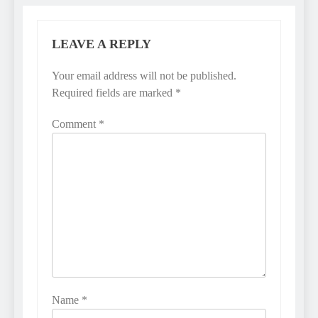
LEAVE A REPLY
Your email address will not be published.
Required fields are marked
*
Comment
*
Name
*