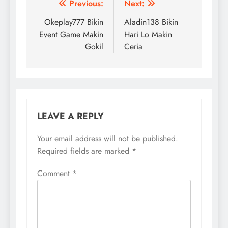
Post
Previous:
Next:
navigation
Okeplay777 Bikin
Aladin138 Bikin
Event Game Makin
Hari Lo Makin
Gokil
Ceria
LEAVE A REPLY
Your email address will not be published.
Required fields are marked
*
Comment
*