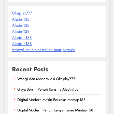
Okeplay777
Aladin138
Aladin138
Aladin138
Aladdin138
Aladdin138
strategi main slot online buat pemula
Recent Posts
Wangi dan Modern Ala Okeplay777
Gaya Bersih Penuh Karisma Aladin138
Digital Modern Makin Berkelas Mantap168
Digital Modern Penuh Kenyamanan Mantap168