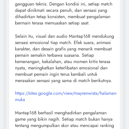
gangguan teknis. Dengan kondisi ini, setiap match
dapat dinikmati secara penuh, dan sensasi yang
dihadirkan tetap konsisten, membuat pengalaman
bermain terasa memuaskan setiap saat.
Selain itu, visual dan audio Mantap168 mendukung
sensasi emosional tiap match. Efek suara, animasi
karakter, dan desain grafis yang menarik membuat
pemain semakin terbawa suasana. Setiap
kemenangan, kekalahan, atau momen kritis terasa
nyata, meningkatkan keterlibatan emosional dan
membuat pemain ingin terus kembali untuk
merasakan sensasi yang sama di match berikutnya.
https://sites.google.com/view/mayrenwista/halaman-
muka
Mantap168 berhasil menghadirkan pengalaman
game yang bikin nagih. Setiap match bukan hanya
tentang mengumpulkan skor atau mencapai ranking