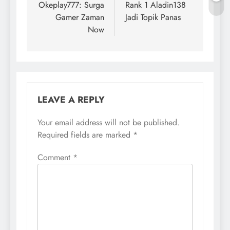
navigation
Okeplay777: Surga
Rank 1 Aladin138
Gamer Zaman
Jadi Topik Panas
Now
LEAVE A REPLY
Your email address will not be published.
Required fields are marked
*
Comment
*