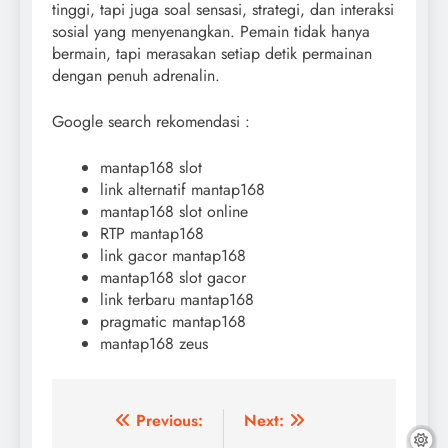
tinggi, tapi juga soal sensasi, strategi, dan interaksi
sosial yang menyenangkan. Pemain tidak hanya
bermain, tapi merasakan setiap detik permainan
dengan penuh adrenalin.
Google search rekomendasi :
mantap168 slot
link alternatif mantap168
mantap168 slot online
RTP mantap168
link gacor mantap168
mantap168 slot gacor
link terbaru mantap168
pragmatic mantap168
mantap168 zeus
Post
Previous:
Next: