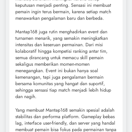
keputusan menjadi penting. Sensasi ini membuat
pemain ingin terus bermain, karena setiap match
menawarkan pengalaman baru dan berbeda.
Mantap168 juga rutin menghadirkan event dan
turnamen menarik, yang semakin meningkatkan
intensitas dan keseruan permainan. Dari misi
kolaboratif hingga kompetisi ranking antar tim,
semua dirancang untuk memacu skill pemain
sekaligus memberikan momen-momen
menegangkan. Event ini bukan hanya soal
kemenangan, tapi juga pengalaman bermain
bersama komunitas yang hangat dan suportif,
sehingga sensasi tiap match menjadi lebih hidup
dan nagih.
Yang membuat Mantap168 semakin spesial adalah
stabilitas dan performa platform. Gameplay bebas
lag, interface user-friendly, dan server yang handal
membuat pemain bisa fokus pada permainan tanpa