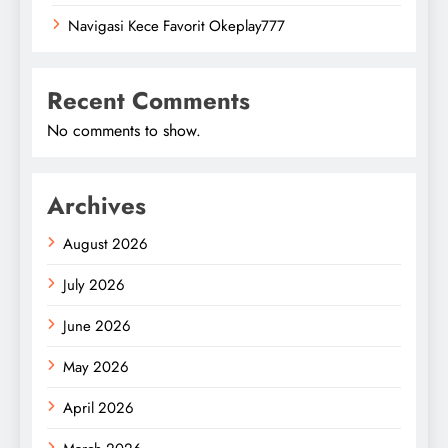
Navigasi Kece Favorit Okeplay777
Recent Comments
No comments to show.
Archives
August 2026
July 2026
June 2026
May 2026
April 2026