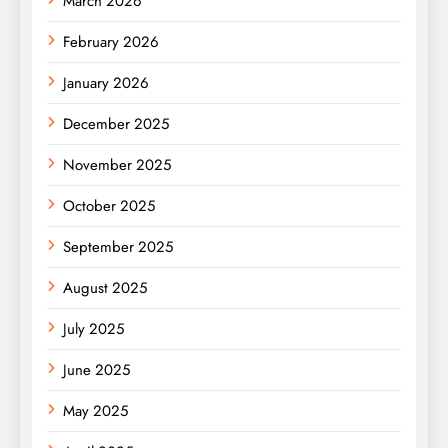
March 2026
February 2026
January 2026
December 2025
November 2025
October 2025
September 2025
August 2025
July 2025
June 2025
May 2025