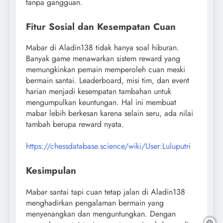
tanpa gangguan.
Fitur Sosial dan Kesempatan Cuan
Mabar di Aladin138 tidak hanya soal hiburan.
Banyak game menawarkan sistem reward yang
memungkinkan pemain memperoleh cuan meski
bermain santai. Leaderboard, misi tim, dan event
harian menjadi kesempatan tambahan untuk
mengumpulkan keuntungan. Hal ini membuat
mabar lebih berkesan karena selain seru, ada nilai
tambah berupa reward nyata.
https://chessdatabase.science/wiki/User:Luluputri
Kesimpulan
Mabar santai tapi cuan tetap jalan di Aladin138
menghadirkan pengalaman bermain yang
menyenangkan dan menguntungkan. Dengan