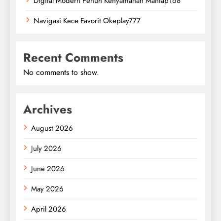
Digital Modern Penuh Kenyamanan Mantap168
Navigasi Kece Favorit Okeplay777
Recent Comments
No comments to show.
Archives
August 2026
July 2026
June 2026
May 2026
April 2026