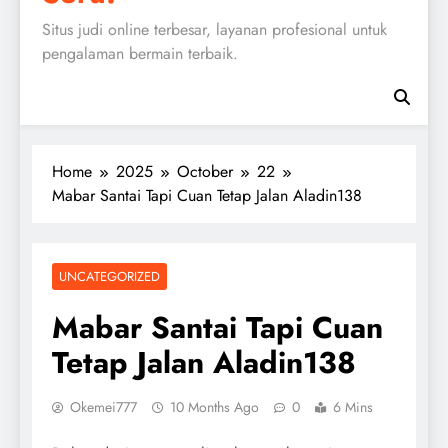
Situs judi online terbesar, layanan profesional untuk
pengalaman bermain terbaik.
Home
2025
October
22
Mabar Santai Tapi Cuan Tetap Jalan Aladin138
UNCATEGORIZED
Mabar Santai Tapi Cuan
Tetap Jalan Aladin138
Okemei777
10 Months Ago
0
6 Mins