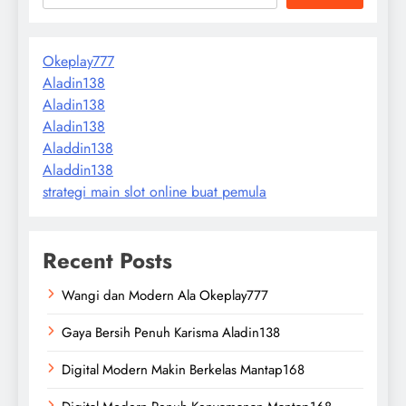
Okeplay777
Aladin138
Aladin138
Aladin138
Aladdin138
Aladdin138
strategi main slot online buat pemula
Recent Posts
Wangi dan Modern Ala Okeplay777
Gaya Bersih Penuh Karisma Aladin138
Digital Modern Makin Berkelas Mantap168