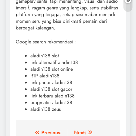
gameplay santai tapi menantang, visual dan audio
imersif, ragam genre yang lengkap, serta stabilitas
platform yang terjaga, setiap sesi mabar menjadi
momen seru yang bisa dinikmati pemain dari
berbagai kalangan.
Google search rekomendasi :
aladin138 slot
link alternatif aladin138
aladin138 slot online
RTP aladin138
link gacor aladin138
aladin138 slot gacor
link terbaru aladin138
pragmatic aladin138
aladin138 zeus
Post
Previous:
Next: