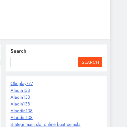
Search
SEARCH
Okeplay777
Aladin138
Aladin138
Aladin138
Aladdin138
Aladdin138
strategi main slot online buat pemula