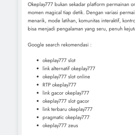
Okeplay777 bukan sekadar platform permainan onl
momen magical tiap detik. Dengan variasi permai
menarik, mode latihan, komunitas interaktif, kontr
bisa menjadi pengalaman yang seru, penuh keju
Google search rekomendasi :
okeplay777 slot
link alternatif okeplay777
okeplay777 slot online
RTP okeplay777
link gacor okeplay777
okeplay777 slot gacor
link terbaru okeplay777
pragmatic okeplay777
okeplay777 zeus