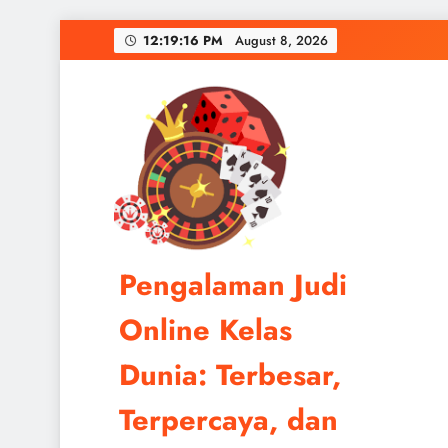
Skip
12:19:17 PM
August 8, 2026
to
content
Pengalaman Judi
Online Kelas
Dunia: Terbesar,
Terpercaya, dan