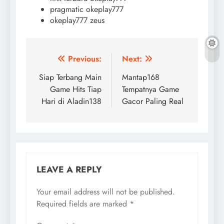
pragmatic okeplay777
okeplay777 zeus
Post
Previous:
Next:
navigation
Siap Terbang Main
Mantap168
Game Hits Tiap
Tempatnya Game
Hari di Aladin138
Gacor Paling Real
LEAVE A REPLY
Your email address will not be published.
Required fields are marked
*