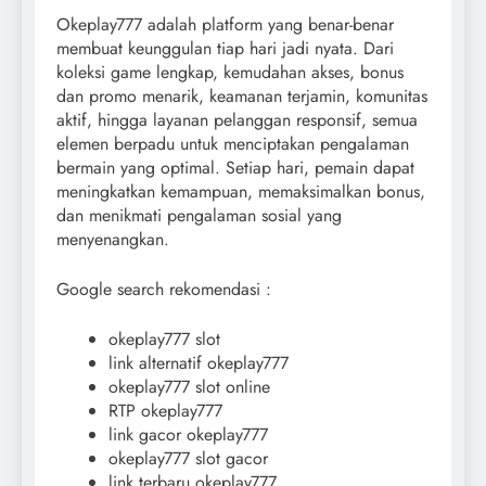
Okeplay777 adalah platform yang benar-benar
membuat keunggulan tiap hari jadi nyata. Dari
koleksi game lengkap, kemudahan akses, bonus
dan promo menarik, keamanan terjamin, komunitas
aktif, hingga layanan pelanggan responsif, semua
elemen berpadu untuk menciptakan pengalaman
bermain yang optimal. Setiap hari, pemain dapat
meningkatkan kemampuan, memaksimalkan bonus,
dan menikmati pengalaman sosial yang
menyenangkan.
Google search rekomendasi :
okeplay777 slot
link alternatif okeplay777
okeplay777 slot online
RTP okeplay777
link gacor okeplay777
okeplay777 slot gacor
link terbaru okeplay777