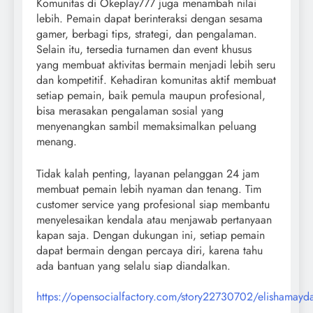
Komunitas di Okeplay777 juga menambah nilai
lebih. Pemain dapat berinteraksi dengan sesama
gamer, berbagi tips, strategi, dan pengalaman.
Selain itu, tersedia turnamen dan event khusus
yang membuat aktivitas bermain menjadi lebih seru
dan kompetitif. Kehadiran komunitas aktif membuat
setiap pemain, baik pemula maupun profesional,
bisa merasakan pengalaman sosial yang
menyenangkan sambil memaksimalkan peluang
menang.
Tidak kalah penting, layanan pelanggan 24 jam
membuat pemain lebih nyaman dan tenang. Tim
customer service yang profesional siap membantu
menyelesaikan kendala atau menjawab pertanyaan
kapan saja. Dengan dukungan ini, setiap pemain
dapat bermain dengan percaya diri, karena tahu
ada bantuan yang selalu siap diandalkan.
https://opensocialfactory.com/story22730702/elishamayd