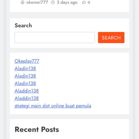
okemei777
3 days ago
0
Search
SEARCH
Okeplay777
Aladin138
Aladin138
Aladin138
Aladdin138
Aladdin138
strategi main slot online buat pemula
Recent Posts