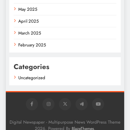
May 2025
April 2025
March 2025
February 2025
Categories
Uncategorized
Digital Newspaper - Multipurpose News WordPress Theme
2026. Powered By
.
BlazeThemes