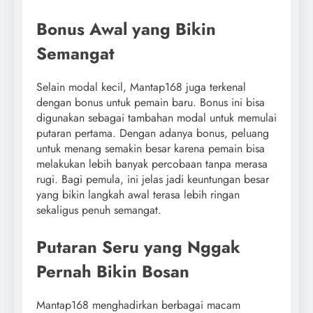
Bonus Awal yang Bikin
Semangat
Selain modal kecil, Mantap168 juga terkenal
dengan bonus untuk pemain baru. Bonus ini bisa
digunakan sebagai tambahan modal untuk memulai
putaran pertama. Dengan adanya bonus, peluang
untuk menang semakin besar karena pemain bisa
melakukan lebih banyak percobaan tanpa merasa
rugi. Bagi pemula, ini jelas jadi keuntungan besar
yang bikin langkah awal terasa lebih ringan
sekaligus penuh semangat.
Putaran Seru yang Nggak
Pernah Bikin Bosan
Mantap168 menghadirkan berbagai macam