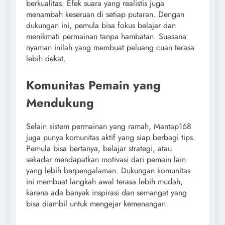
berkualitas. Efek suara yang realistis juga
menambah keseruan di setiap putaran. Dengan
dukungan ini, pemula bisa fokus belajar dan
menikmati permainan tanpa hambatan. Suasana
nyaman inilah yang membuat peluang cuan terasa
lebih dekat.
Komunitas Pemain yang
Mendukung
Selain sistem permainan yang ramah, Mantap168
juga punya komunitas aktif yang siap berbagi tips.
Pemula bisa bertanya, belajar strategi, atau
sekadar mendapatkan motivasi dari pemain lain
yang lebih berpengalaman. Dukungan komunitas
ini membuat langkah awal terasa lebih mudah,
karena ada banyak inspirasi dan semangat yang
bisa diambil untuk mengejar kemenangan.