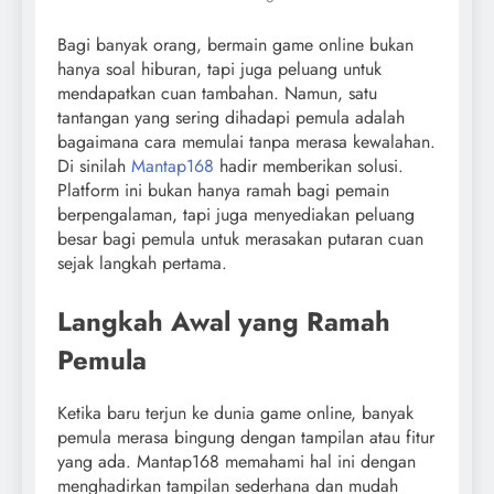
Bagi banyak orang, bermain game online bukan
hanya soal hiburan, tapi juga peluang untuk
mendapatkan cuan tambahan. Namun, satu
tantangan yang sering dihadapi pemula adalah
bagaimana cara memulai tanpa merasa kewalahan.
Di sinilah
Mantap168
hadir memberikan solusi.
Platform ini bukan hanya ramah bagi pemain
berpengalaman, tapi juga menyediakan peluang
besar bagi pemula untuk merasakan putaran cuan
sejak langkah pertama.
Langkah Awal yang Ramah
Pemula
Ketika baru terjun ke dunia game online, banyak
pemula merasa bingung dengan tampilan atau fitur
yang ada. Mantap168 memahami hal ini dengan
menghadirkan tampilan sederhana dan mudah