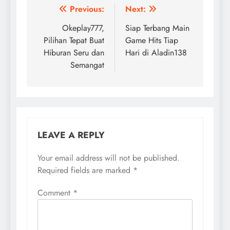
Post
Previous:
Next:
navigation
Okeplay777,
Siap Terbang Main
Pilihan Tepat Buat
Game Hits Tiap
Hiburan Seru dan
Hari di Aladin138
Semangat
LEAVE A REPLY
Your email address will not be published.
Required fields are marked
*
Comment
*