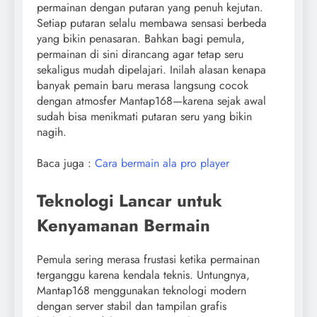
permainan dengan putaran yang penuh kejutan.
Setiap putaran selalu membawa sensasi berbeda
yang bikin penasaran. Bahkan bagi pemula,
permainan di sini dirancang agar tetap seru
sekaligus mudah dipelajari. Inilah alasan kenapa
banyak pemain baru merasa langsung cocok
dengan atmosfer Mantap168—karena sejak awal
sudah bisa menikmati putaran seru yang bikin
nagih.
Baca juga :
Cara bermain ala pro player
Teknologi Lancar untuk
Kenyamanan Bermain
Pemula sering merasa frustasi ketika permainan
terganggu karena kendala teknis. Untungnya,
Mantap168 menggunakan teknologi modern
dengan server stabil dan tampilan grafis