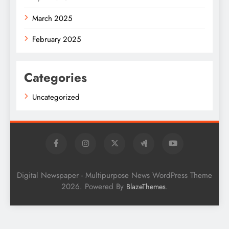
March 2025
February 2025
Categories
Uncategorized
Digital Newspaper - Multipurpose News WordPress Theme
2026. Powered By
.
BlazeThemes