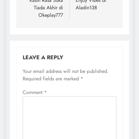
Kasih Rasa Suka
Enjoy Vibes di
Tiada Akhir di
Aladin138
Okeplay777
LEAVE A REPLY
Your email address will not be published.
Required fields are marked
*
Comment
*