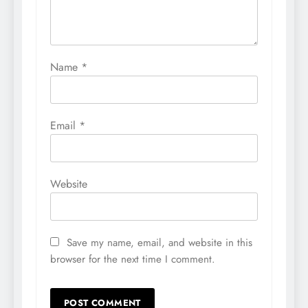
Name
*
Email
*
Website
Save my name, email, and website in this
browser for the next time I comment.