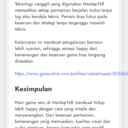
Teknologi canggih yang digunakan Mantap168
memastikan setiap permainan berjalan mulus tanpa
lag atau kendala teknis. Pemain bisa fokus pada
keseruan dan strategi tanpa terganggu masalah
teknis.
Kelancaran ini membuat pengalaman bermain
lebih nyaman, sehingga sensasi happy dari
kemenangan dan keseruan game bisa langsung
dirasakan.
https://www.gaiaonline.com/profiles/vabielrasyel/50556
Kesimpulan
Main game seru di Mantap168 membuat hidup
lebih happy dengan cara yang simple dan
menyenangkan. Dari keseruan permainan,
kemenangan yang memuaskan, kualitas visual dan
audio premium, hingga komunitas yang positif,