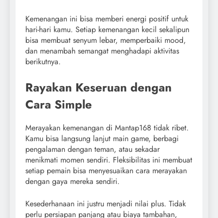
Kemenangan ini bisa memberi energi positif untuk
hari-hari kamu. Setiap kemenangan kecil sekalipun
bisa membuat senyum lebar, memperbaiki mood,
dan menambah semangat menghadapi aktivitas
berikutnya.
Rayakan Keseruan dengan
Cara Simple
Merayakan kemenangan di Mantap168 tidak ribet.
Kamu bisa langsung lanjut main game, berbagi
pengalaman dengan teman, atau sekadar
menikmati momen sendiri. Fleksibilitas ini membuat
setiap pemain bisa menyesuaikan cara merayakan
dengan gaya mereka sendiri.
Kesederhanaan ini justru menjadi nilai plus. Tidak
perlu persiapan panjang atau biaya tambahan,