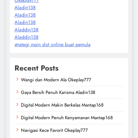
Okeplay777
Aladin138
Aladin138
Aladin138
Aladdin138
Aladdin138
strategi main slot online buat pemula
Recent Posts
Wangi dan Modern Ala Okeplay777
Gaya Bersih Penuh Karisma Aladin138
Digital Modern Makin Berkelas Mantap168
Digital Modern Penuh Kenyamanan Mantap168
Navigasi Kece Favorit Okeplay777