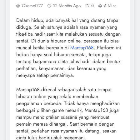
Okemei777
12 Months Ago
0
6 Mins
Dalam hidup, ada banyak hal yang datang tanpa
diduga. Salah satunya adalah rasa nyaman yang
tiba-tiba hadir saat kita melakukan sesuatu dengan
santai. Di dunia hiburan online, perasaan itu bisa
muncul ketika bermain di
Mantap168
. Platform ini
bukan hanya soal hiburan semata, tetapi juga
tentang bagaimana cinta tulus hadir dalam bentuk
perhatian, kenyamanan, dan keseruan yang
menyapa setiap pemainnya.
Mantap168 dikenal sebagai salah satu tempat
hiburan online yang selalu memberikan
pengalaman berbeda. Tidak hanya menghadirkan
berbagai pilihan game menarik, Mantap168 juga
mampu menciptakan suasana yang membuat
pemain merasa dihargai. Saat bermain dengan
santai, perlahan rasa nyaman itu datang, seakan
cinta tulus hadir untuk menemani.