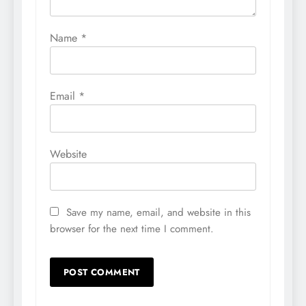
Name
*
Email
*
Website
Save my name, email, and website in this
browser for the next time I comment.