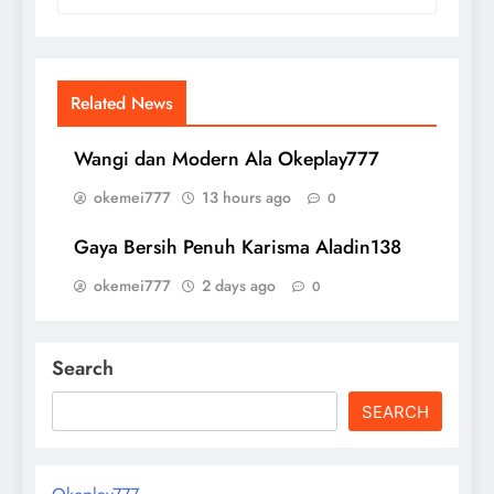
Related News
Wangi dan Modern Ala Okeplay777
okemei777
13 hours ago
0
Gaya Bersih Penuh Karisma Aladin138
okemei777
2 days ago
0
Search
SEARCH