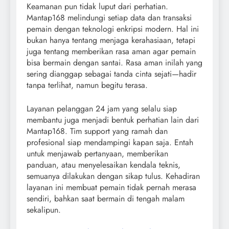
Keamanan pun tidak luput dari perhatian.
Mantap168 melindungi setiap data dan transaksi
pemain dengan teknologi enkripsi modern. Hal ini
bukan hanya tentang menjaga kerahasiaan, tetapi
juga tentang memberikan rasa aman agar pemain
bisa bermain dengan santai. Rasa aman inilah yang
sering dianggap sebagai tanda cinta sejati—hadir
tanpa terlihat, namun begitu terasa.
Layanan pelanggan 24 jam yang selalu siap
membantu juga menjadi bentuk perhatian lain dari
Mantap168. Tim support yang ramah dan
profesional siap mendampingi kapan saja. Entah
untuk menjawab pertanyaan, memberikan
panduan, atau menyelesaikan kendala teknis,
semuanya dilakukan dengan sikap tulus. Kehadiran
layanan ini membuat pemain tidak pernah merasa
sendiri, bahkan saat bermain di tengah malam
sekalipun.