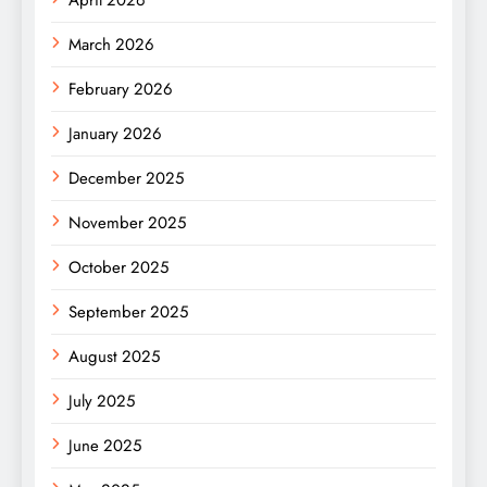
April 2026
March 2026
February 2026
January 2026
December 2025
November 2025
October 2025
September 2025
August 2025
July 2025
June 2025