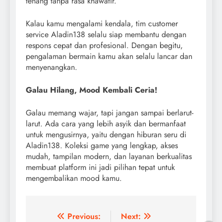
tenang tanpa rasa khawatir.
Kalau kamu mengalami kendala, tim customer
service Aladin138 selalu siap membantu dengan
respons cepat dan profesional. Dengan begitu,
pengalaman bermain kamu akan selalu lancar dan
menyenangkan.
Galau Hilang, Mood Kembali Ceria!
Galau memang wajar, tapi jangan sampai berlarut-
larut. Ada cara yang lebih asyik dan bermanfaat
untuk mengusirnya, yaitu dengan hiburan seru di
Aladin138. Koleksi game yang lengkap, akses
mudah, tampilan modern, dan layanan berkualitas
membuat platform ini jadi pilihan tepat untuk
mengembalikan mood kamu.
Post
Previous:
Next: