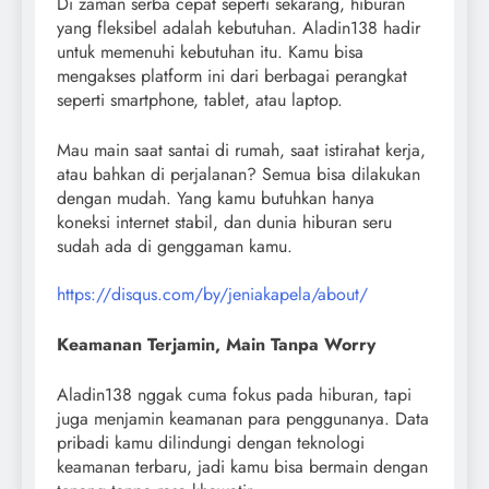
Di zaman serba cepat seperti sekarang, hiburan
yang fleksibel adalah kebutuhan. Aladin138 hadir
untuk memenuhi kebutuhan itu. Kamu bisa
mengakses platform ini dari berbagai perangkat
seperti smartphone, tablet, atau laptop.
Mau main saat santai di rumah, saat istirahat kerja,
atau bahkan di perjalanan? Semua bisa dilakukan
dengan mudah. Yang kamu butuhkan hanya
koneksi internet stabil, dan dunia hiburan seru
sudah ada di genggaman kamu.
https://disqus.com/by/jeniakapela/about/
Keamanan Terjamin, Main Tanpa Worry
Aladin138 nggak cuma fokus pada hiburan, tapi
juga menjamin keamanan para penggunanya. Data
pribadi kamu dilindungi dengan teknologi
keamanan terbaru, jadi kamu bisa bermain dengan