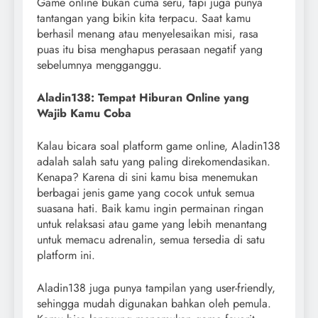
Game online bukan cuma seru, tapi juga punya
tantangan yang bikin kita terpacu. Saat kamu
berhasil menang atau menyelesaikan misi, rasa
puas itu bisa menghapus perasaan negatif yang
sebelumnya mengganggu.
Aladin138: Tempat Hiburan Online yang
Wajib Kamu Coba
Kalau bicara soal platform game online, Aladin138
adalah salah satu yang paling direkomendasikan.
Kenapa? Karena di sini kamu bisa menemukan
berbagai jenis game yang cocok untuk semua
suasana hati. Baik kamu ingin permainan ringan
untuk relaksasi atau game yang lebih menantang
untuk memacu adrenalin, semua tersedia di satu
platform ini.
Aladin138 juga punya tampilan yang user-friendly,
sehingga mudah digunakan bahkan oleh pemula.