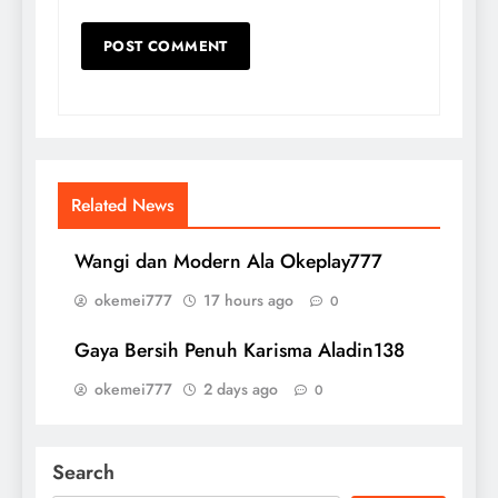
Related News
Wangi dan Modern Ala Okeplay777
okemei777
17 hours ago
0
Gaya Bersih Penuh Karisma Aladin138
okemei777
2 days ago
0
Search