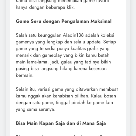
Kamu bisa langsung menemukan game favorit
hanya dengan beberapa klik.
Game Seru dengan Pengalaman Maksimal
Salah satu keunggulan Aladin138 adalah koleksi
gamenya yang lengkap dan selalu update. Setiap
game yang tersedia punya kualitas grafis yang
menarik dan gameplay yang bikin kamu betah
main lama-lama. Jadi, galau yang tadinya bikin
pusing bisa langsung hilang karena keseruan
bermain.
Selain itu, variasi game yang ditawarkan membuat
kamu nggak akan kehabisan pilihan. Kalau bosan
dengan satu game, tinggal pindah ke game lain
yang sama serunya.
Bisa Main Kapan Saja dan di Mana Saja