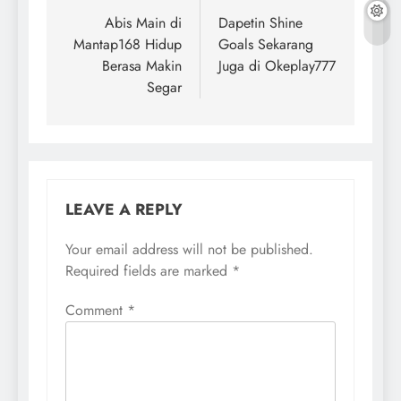
navigation
Abis Main di
Dapetin Shine
Mantap168 Hidup
Goals Sekarang
Berasa Makin
Juga di Okeplay777
Segar
LEAVE A REPLY
Your email address will not be published.
Required fields are marked
*
Comment
*