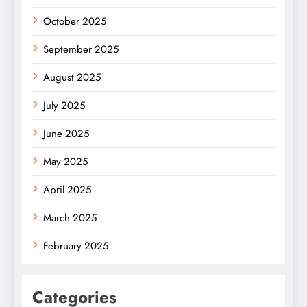
October 2025
September 2025
August 2025
July 2025
June 2025
May 2025
April 2025
March 2025
February 2025
Categories