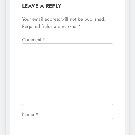
LEAVE A REPLY
Your email address will not be published.
Required fields are marked
*
Comment
*
Name
*