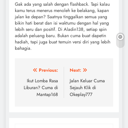
Gak ada yang salah dengan flashback. Tapi kalau
kamu terus menerus menoleh ke belakang, kapan
jalan ke depan? Saatnya tinggalkan semua yang
bikin hati berat dan isi waktumu dengan hal yang
lebih seru dan positif. Di Aladin138, setiap spin
adalah peluang baru. Bukan cuma buat dapetin
hadiah, tapi juga buat temuin versi diri yang lebih
bahagia.
Post
Previous:
Next:
navigation
Ikut Lomba Rasa
Jalan Keluar Cuma
Liburan? Cuma di
Sejauh Klik di
Mantap168
Okeplay777