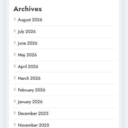
Archives
August 2026
July 2026
June 2026
May 2026
April 2026
March 2026
February 2026
January 2026
December 2025
November 2025