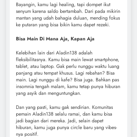
Bayangin, kamu lagi healing, tapi dompet ikut
senyum karena saldo bertambah. Dari pada mikirin
mantan yang udah bahagia duluan, mending fokus
ke putaran yang bisa bikin kamu dapet rezeki.
Bisa Main Di Mana Aja, Kapan Aja
Kelebihan lain dari Aladin138 adalah
fleksibilitasnya. Kamu bisa main lewat smartphone,
tablet, atau laptop. Gak perlu nunggu waktu luang
panjang atau tempat khusus. Lagi rebahan? Bisa
main. Lagi nunggu di kafe? Bisa juga. Bahkan pas
insomnia tengah malam, kamu tetap punya hiburan
yang asyik dan menguntungkan.
Dan yang pasti, kamu gak sendirian. Komunitas
pemain Aladin138 selalu ramai, dan kamu bisa
jadi bagian dari mereka. Jadi, selain dapet
hiburan, kamu juga punya circle baru yang vibes-
nya positif.