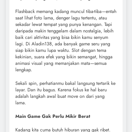
Flashback memang kadang muncul tiba-tiba—entah
saat lihat foto lama, denger lagu tertentu, atau
sekadar lewat tempat yang punya kenangan. Tapi
daripada makin tenggelam dalam nostalgia, lebih
baik cari aktivitas yang bisa bikin kamu senyum
lagi. Di Aladin138, ada banyak game seru yang
siap bikin kamu lupa waktu. Slot dengan tema
kekinian, suara efek yang bikin semangat, hingga
animasi visual yang memanjakan mata—semua
lengkap.
Sekali spin, perhatianmu bakal langsung tertarik ke
layar. Dan itu bagus. Karena fokus ke hal baru
adalah langkah awal buat move on dari yang
lama.
Main Game Gak Perlu Mikir Berat
Kadang kita cuma butuh hiburan yang gak ribet.