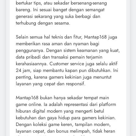
bertukar tips, atau sekadar bersenang-senang
bareng. Ini sesuai banget dengan semangat
generasi sekarang yang suka berbagi dan
terhubung dengan sesama.
Selain semua hal teknis dan fitur, Mantap168 juga
memberikan rasa aman dan nyaman bagi
penggunanya. Dengan sistem keamanan yang kuat,
data pribadi dan transaksi pemain terjamin
kerahasiaannya. Customer service juga selalu aktif
24 jam, siap membantu kapan pun dibutuhkan. Ini
penting, karena gamers kekinian juga menuntut
layanan yang cepat dan responsif.
Mantap168 bukan hanya sekadar tempat main
game online. Ia adalah representasi dari platform
hiburan digital modern yang mengerti betul
kebutuhan dan gaya hidup para gamers kekinian.
Dengan koleksi game keren, tampilan modern,
layanan cepat, dan bonus melimpah, tidak heran