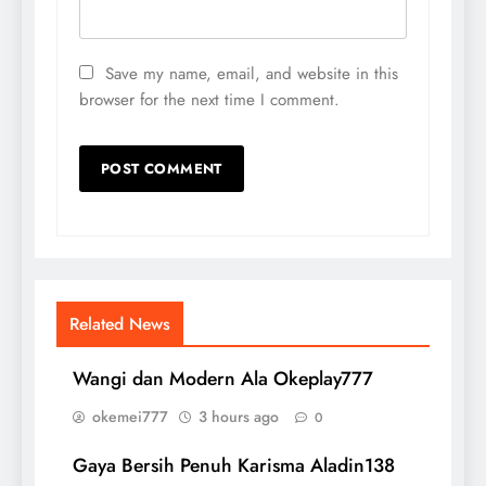
Save my name, email, and website in this
browser for the next time I comment.
Related News
Wangi dan Modern Ala Okeplay777
okemei777
3 hours ago
0
Gaya Bersih Penuh Karisma Aladin138