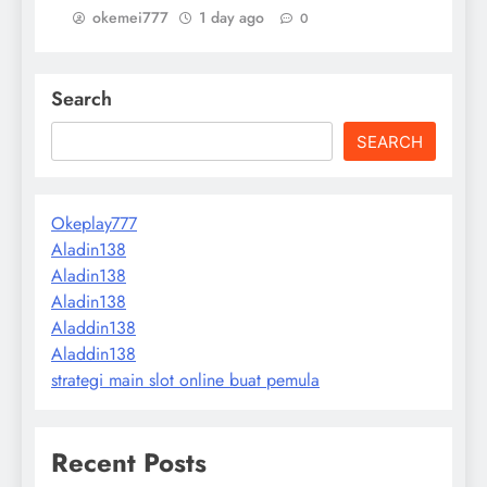
okemei777
1 day ago
0
Search
SEARCH
Okeplay777
Aladin138
Aladin138
Aladin138
Aladdin138
Aladdin138
strategi main slot online buat pemula
Recent Posts