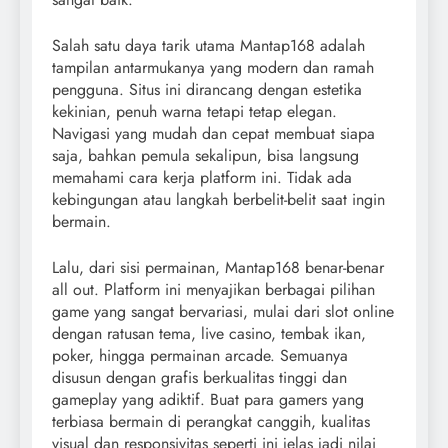
Salah satu daya tarik utama Mantap168 adalah
tampilan antarmukanya yang modern dan ramah
pengguna. Situs ini dirancang dengan estetika
kekinian, penuh warna tetapi tetap elegan.
Navigasi yang mudah dan cepat membuat siapa
saja, bahkan pemula sekalipun, bisa langsung
memahami cara kerja platform ini. Tidak ada
kebingungan atau langkah berbelit-belit saat ingin
bermain.
Lalu, dari sisi permainan, Mantap168 benar-benar
all out. Platform ini menyajikan berbagai pilihan
game yang sangat bervariasi, mulai dari slot online
dengan ratusan tema, live casino, tembak ikan,
poker, hingga permainan arcade. Semuanya
disusun dengan grafis berkualitas tinggi dan
gameplay yang adiktif. Buat para gamers yang
terbiasa bermain di perangkat canggih, kualitas
visual dan responsivitas seperti ini jelas jadi nilai