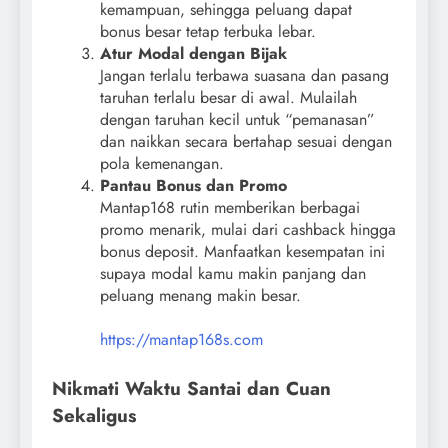
kemampuan, sehingga peluang dapat
bonus besar tetap terbuka lebar.
Atur Modal dengan Bijak
Jangan terlalu terbawa suasana dan pasang
taruhan terlalu besar di awal. Mulailah
dengan taruhan kecil untuk “pemanasan”
dan naikkan secara bertahap sesuai dengan
pola kemenangan.
Pantau Bonus dan Promo
Mantap168 rutin memberikan berbagai
promo menarik, mulai dari cashback hingga
bonus deposit. Manfaatkan kesempatan ini
supaya modal kamu makin panjang dan
peluang menang makin besar.
https://mantap168s.com
Nikmati Waktu Santai dan Cuan
Sekaligus