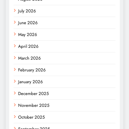
July 2026
June 2026
May 2026
April 2026
March 2026
February 2026
January 2026
December 2025
November 2025
October 2025
September 2025