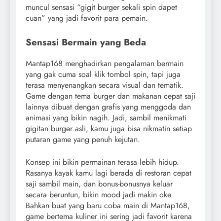
muncul sensasi “gigit burger sekali spin dapet
cuan” yang jadi favorit para pemain.
Sensasi Bermain yang Beda
Mantap168 menghadirkan pengalaman bermain
yang gak cuma soal klik tombol spin, tapi juga
terasa menyenangkan secara visual dan tematik.
Game dengan tema burger dan makanan cepat saji
lainnya dibuat dengan grafis yang menggoda dan
animasi yang bikin nagih. Jadi, sambil menikmati
gigitan burger asli, kamu juga bisa nikmatin setiap
putaran game yang penuh kejutan.
Konsep ini bikin permainan terasa lebih hidup.
Rasanya kayak kamu lagi berada di restoran cepat
saji sambil main, dan bonus-bonusnya keluar
secara beruntun, bikin mood jadi makin oke.
Bahkan buat yang baru coba main di Mantap168,
game bertema kuliner ini sering jadi favorit karena