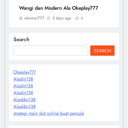
Wangi dan Modern Ala Okeplay777
okemei777
3 days ago
0
Search
SEARCH
Okeplay777
Aladin138
Aladin138
Aladin138
Aladdin138
Aladdin138
strategi main slot online buat pemula