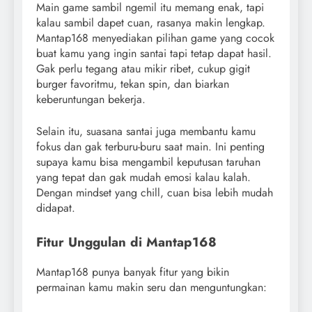
Main game sambil ngemil itu memang enak, tapi
kalau sambil dapet cuan, rasanya makin lengkap.
Mantap168 menyediakan pilihan game yang cocok
buat kamu yang ingin santai tapi tetap dapat hasil.
Gak perlu tegang atau mikir ribet, cukup gigit
burger favoritmu, tekan spin, dan biarkan
keberuntungan bekerja.
Selain itu, suasana santai juga membantu kamu
fokus dan gak terburu-buru saat main. Ini penting
supaya kamu bisa mengambil keputusan taruhan
yang tepat dan gak mudah emosi kalau kalah.
Dengan mindset yang chill, cuan bisa lebih mudah
didapat.
Fitur Unggulan di Mantap168
Mantap168 punya banyak fitur yang bikin
permainan kamu makin seru dan menguntungkan: