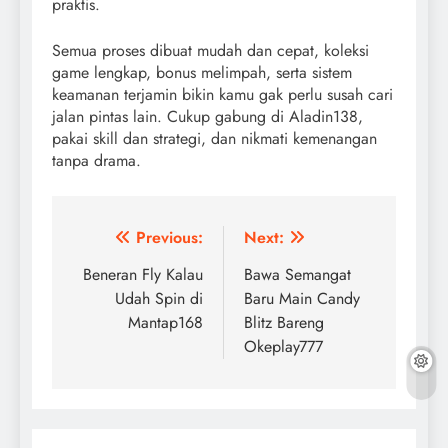
praktis.
Semua proses dibuat mudah dan cepat, koleksi
game lengkap, bonus melimpah, serta sistem
keamanan terjamin bikin kamu gak perlu susah cari
jalan pintas lain. Cukup gabung di Aladin138,
pakai skill dan strategi, dan nikmati kemenangan
tanpa drama.
Post
Previous:
Next:
navigation
Beneran Fly Kalau
Bawa Semangat
Udah Spin di
Baru Main Candy
Mantap168
Blitz Bareng
Okeplay777