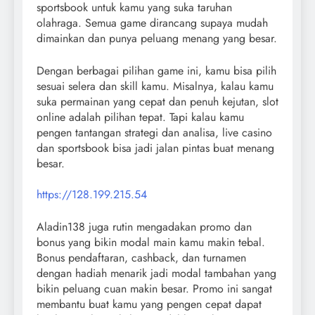
sportsbook untuk kamu yang suka taruhan
olahraga. Semua game dirancang supaya mudah
dimainkan dan punya peluang menang yang besar.
Dengan berbagai pilihan game ini, kamu bisa pilih
sesuai selera dan skill kamu. Misalnya, kalau kamu
suka permainan yang cepat dan penuh kejutan, slot
online adalah pilihan tepat. Tapi kalau kamu
pengen tantangan strategi dan analisa, live casino
dan sportsbook bisa jadi jalan pintas buat menang
besar.
https://128.199.215.54
Aladin138 juga rutin mengadakan promo dan
bonus yang bikin modal main kamu makin tebal.
Bonus pendaftaran, cashback, dan turnamen
dengan hadiah menarik jadi modal tambahan yang
bikin peluang cuan makin besar. Promo ini sangat
membantu buat kamu yang pengen cepat dapat