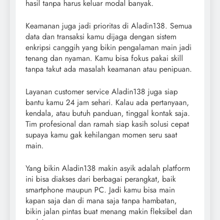
hasil tanpa harus keluar modal banyak.
Keamanan juga jadi prioritas di Aladin138. Semua
data dan transaksi kamu dijaga dengan sistem
enkripsi canggih yang bikin pengalaman main jadi
tenang dan nyaman. Kamu bisa fokus pakai skill
tanpa takut ada masalah keamanan atau penipuan.
Layanan customer service Aladin138 juga siap
bantu kamu 24 jam sehari. Kalau ada pertanyaan,
kendala, atau butuh panduan, tinggal kontak saja.
Tim profesional dan ramah siap kasih solusi cepat
supaya kamu gak kehilangan momen seru saat
main.
Yang bikin Aladin138 makin asyik adalah platform
ini bisa diakses dari berbagai perangkat, baik
smartphone maupun PC. Jadi kamu bisa main
kapan saja dan di mana saja tanpa hambatan,
bikin jalan pintas buat menang makin fleksibel dan