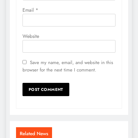
Email
*
Website
Save my name, email, and website in this
browser for the next time I comment.
Related News