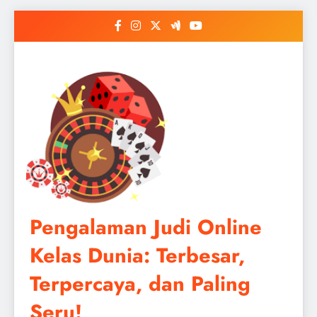
Skip
to
content
Pengalaman Judi Online
Kelas Dunia: Terbesar,
Terpercaya, dan Paling
Seru!