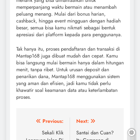
menarik yang bisa dimanfaatkan untuk
memperpanjang waktu bermain atau menambah
peluang menang. Mulai dari bonus harian,
cashback, hingga event mingguan dengan hadiah
besar, semua bisa kamu nikmati sebagai bentuk
apresiasi dari platform kepada para penggunanya.
Tak hanya itu, proses pendaftaran dan transaksi di
Mantap168 juga dibuat mudah dan cepat. Kamu
bisa langsung mulai bermain hanya dalam hitungan
menit, tanpa ribet. Untuk urusan deposit dan
penarikan dana, Mantap168 menggunakan sistem
yang aman dan efisien, jadi kamu tidak perlu
khawatir soal keamanan data atau keterlambatan
proses.
Post
Previous:
Next:
navigation
Sekali Klik
Santai dan Cuan?