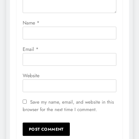
Name
*
Email
*
Website
Save my name, email, and website in this
browser for the next time I comment.