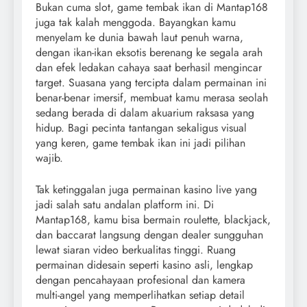
Bukan cuma slot, game tembak ikan di Mantap168
juga tak kalah menggoda. Bayangkan kamu
menyelam ke dunia bawah laut penuh warna,
dengan ikan-ikan eksotis berenang ke segala arah
dan efek ledakan cahaya saat berhasil mengincar
target. Suasana yang tercipta dalam permainan ini
benar-benar imersif, membuat kamu merasa seolah
sedang berada di dalam akuarium raksasa yang
hidup. Bagi pecinta tantangan sekaligus visual
yang keren, game tembak ikan ini jadi pilihan
wajib.
Tak ketinggalan juga permainan kasino live yang
jadi salah satu andalan platform ini. Di
Mantap168, kamu bisa bermain roulette, blackjack,
dan baccarat langsung dengan dealer sungguhan
lewat siaran video berkualitas tinggi. Ruang
permainan didesain seperti kasino asli, lengkap
dengan pencahayaan profesional dan kamera
multi-angel yang memperlihatkan setiap detail