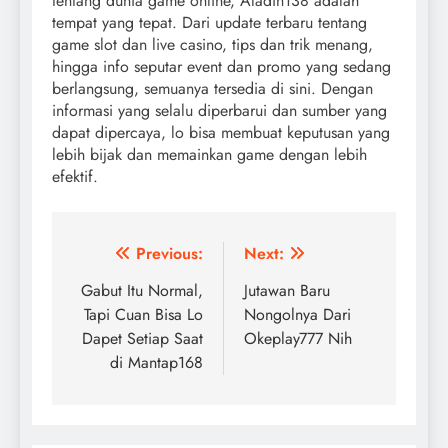
tentang dunia game online, Aladin138 adalah
tempat yang tepat. Dari update terbaru tentang
game slot dan live casino, tips dan trik menang,
hingga info seputar event dan promo yang sedang
berlangsung, semuanya tersedia di sini. Dengan
informasi yang selalu diperbarui dan sumber yang
dapat dipercaya, lo bisa membuat keputusan yang
lebih bijak dan memainkan game dengan lebih
efektif.
Post
Previous:
Next:
navigation
Gabut Itu Normal,
Jutawan Baru
Tapi Cuan Bisa Lo
Nongolnya Dari
Dapet Setiap Saat
Okeplay777 Nih
di Mantap168