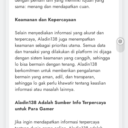
dengan pemain lain yang memiliki tujuan yang
sama: menang dan mendapatkan cuan.
Keamanan dan Kepercayaan
Selain menyediakan informasi yang akurat dan
terpercaya, Aladin138 juga menempatkan
keamanan sebagai prioritas utama. Semua data
dan transaksi yang dilakukan di platform ini dijaga
dengan sistem keamanan yang canggih, sehingga
lo bisa bermain dengan tenang. Aladin138
berkomitmen untuk memberikan pengalaman
bermain yang aman, adil, dan transparan,
sehingga lo gak perlu khawatir tentang keaslian
informasi atau masalah lainnya.
Aladin138 Adalah Sumber Info Terpercaya
untuk Para Gamer
Jika ingin mendapatkan informasi terpercaya