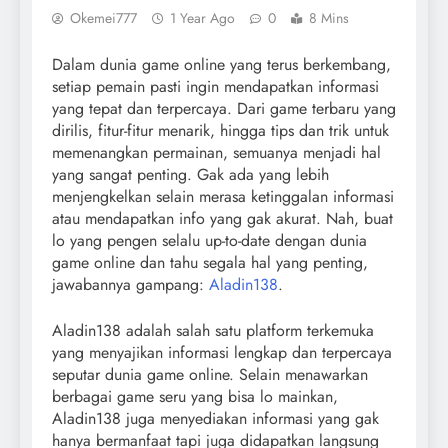
Okemei777
1 Year Ago
0
8 Mins
Dalam dunia game online yang terus berkembang,
setiap pemain pasti ingin mendapatkan informasi
yang tepat dan terpercaya. Dari game terbaru yang
dirilis, fitur-fitur menarik, hingga tips dan trik untuk
memenangkan permainan, semuanya menjadi hal
yang sangat penting. Gak ada yang lebih
menjengkelkan selain merasa ketinggalan informasi
atau mendapatkan info yang gak akurat. Nah, buat
lo yang pengen selalu up-to-date dengan dunia
game online dan tahu segala hal yang penting,
jawabannya gampang:
Aladin138
.
Aladin138 adalah salah satu platform terkemuka
yang menyajikan informasi lengkap dan terpercaya
seputar dunia game online. Selain menawarkan
berbagai game seru yang bisa lo mainkan,
Aladin138 juga menyediakan informasi yang gak
hanya bermanfaat tapi juga didapatkan langsung