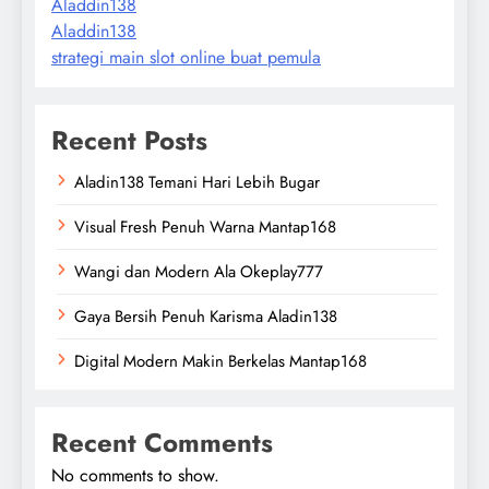
Aladdin138
Aladdin138
strategi main slot online buat pemula
Recent Posts
Aladin138 Temani Hari Lebih Bugar
Visual Fresh Penuh Warna Mantap168
Wangi dan Modern Ala Okeplay777
Gaya Bersih Penuh Karisma Aladin138
Digital Modern Makin Berkelas Mantap168
Recent Comments
No comments to show.