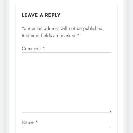
LEAVE A REPLY
Your email address will not be published.
Required fields are marked
*
Comment
*
Name
*