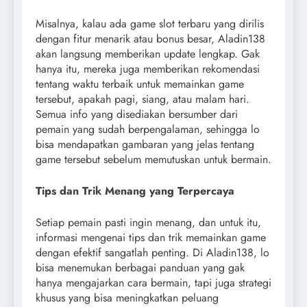
Misalnya, kalau ada game slot terbaru yang dirilis
dengan fitur menarik atau bonus besar, Aladin138
akan langsung memberikan update lengkap. Gak
hanya itu, mereka juga memberikan rekomendasi
tentang waktu terbaik untuk memainkan game
tersebut, apakah pagi, siang, atau malam hari.
Semua info yang disediakan bersumber dari
pemain yang sudah berpengalaman, sehingga lo
bisa mendapatkan gambaran yang jelas tentang
game tersebut sebelum memutuskan untuk bermain.
Tips dan Trik Menang yang Terpercaya
Setiap pemain pasti ingin menang, dan untuk itu,
informasi mengenai tips dan trik memainkan game
dengan efektif sangatlah penting. Di Aladin138, lo
bisa menemukan berbagai panduan yang gak
hanya mengajarkan cara bermain, tapi juga strategi
khusus yang bisa meningkatkan peluang