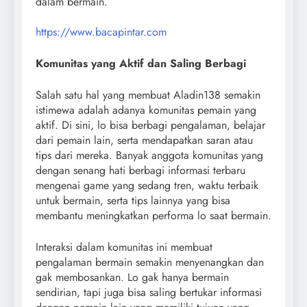
dalam bermain.
https://www.bacapintar.com
Komunitas yang Aktif dan Saling Berbagi
Salah satu hal yang membuat Aladin138 semakin
istimewa adalah adanya komunitas pemain yang
aktif. Di sini, lo bisa berbagi pengalaman, belajar
dari pemain lain, serta mendapatkan saran atau
tips dari mereka. Banyak anggota komunitas yang
dengan senang hati berbagi informasi terbaru
mengenai game yang sedang tren, waktu terbaik
untuk bermain, serta tips lainnya yang bisa
membantu meningkatkan performa lo saat bermain.
Interaksi dalam komunitas ini membuat
pengalaman bermain semakin menyenangkan dan
gak membosankan. Lo gak hanya bermain
sendirian, tapi juga bisa saling bertukar informasi