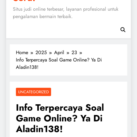
Situs judi online terbesar, layanan profesional untuk
pengalaman bermain terbaik.
Home
2025
April
23
Info Terpercaya Soal Game Online? Ya Di
Aladin138!
UNCATEGORIZED
Info Terpercaya Soal
Game Online? Ya Di
Aladin138!