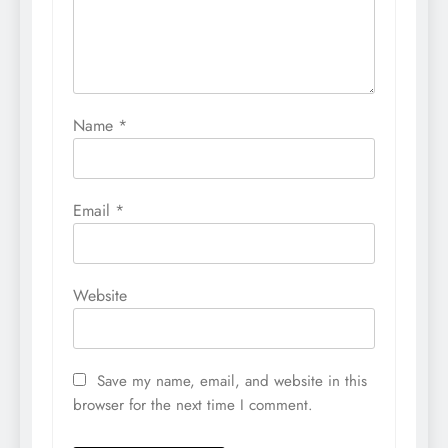
Name
*
Email
*
Website
Save my name, email, and website in this
browser for the next time I comment.