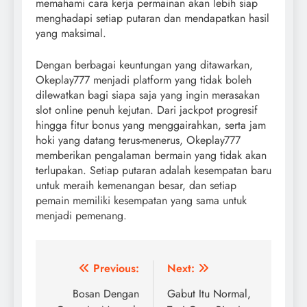
memahami cara kerja permainan akan lebih siap
menghadapi setiap putaran dan mendapatkan hasil
yang maksimal.
Dengan berbagai keuntungan yang ditawarkan,
Okeplay777 menjadi platform yang tidak boleh
dilewatkan bagi siapa saja yang ingin merasakan
slot online penuh kejutan. Dari jackpot progresif
hingga fitur bonus yang menggairahkan, serta jam
hoki yang datang terus-menerus, Okeplay777
memberikan pengalaman bermain yang tidak akan
terlupakan. Setiap putaran adalah kesempatan baru
untuk meraih kemenangan besar, dan setiap
pemain memiliki kesempatan yang sama untuk
menjadi pemenang.
Post
Previous:
Next:
navigation
Bosan Dengan
Gabut Itu Normal,