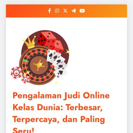
Skip
to
content
Pengalaman Judi Online
Kelas Dunia: Terbesar,
Terpercaya, dan Paling
Seru!