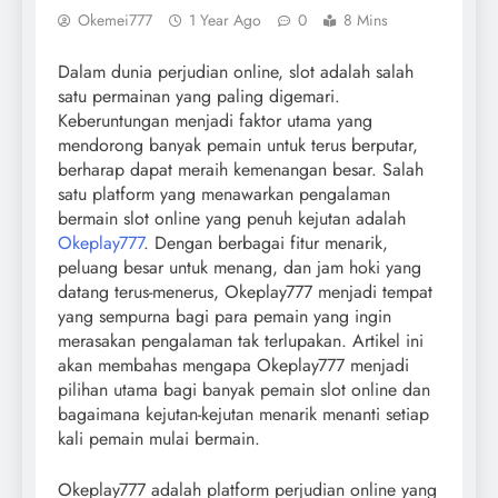
Okemei777
1 Year Ago
0
8 Mins
Dalam dunia perjudian online, slot adalah salah
satu permainan yang paling digemari.
Keberuntungan menjadi faktor utama yang
mendorong banyak pemain untuk terus berputar,
berharap dapat meraih kemenangan besar. Salah
satu platform yang menawarkan pengalaman
bermain slot online yang penuh kejutan adalah
Okeplay777
. Dengan berbagai fitur menarik,
peluang besar untuk menang, dan jam hoki yang
datang terus-menerus, Okeplay777 menjadi tempat
yang sempurna bagi para pemain yang ingin
merasakan pengalaman tak terlupakan. Artikel ini
akan membahas mengapa Okeplay777 menjadi
pilihan utama bagi banyak pemain slot online dan
bagaimana kejutan-kejutan menarik menanti setiap
kali pemain mulai bermain.
Okeplay777 adalah platform perjudian online yang