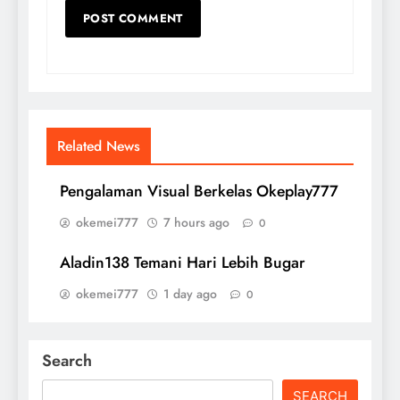
Related News
Pengalaman Visual Berkelas Okeplay777
okemei777
7 hours ago
0
Aladin138 Temani Hari Lebih Bugar
okemei777
1 day ago
0
Search
SEARCH