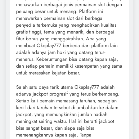
menawarkan berbagai jenis permainan slot dengan
peluang besar untuk menang. Platform ini
menawarkan permainan slot dari berbagai
penyedia terkemuka yang menghadirkan kualitas
grafis tinggi, tema yang menarik, dan berbagai
fitur bonus yang menggairahkan. Apa yang
membuat Okeplay777 berbeda dari platform lain
adalah adanya jam hoki yang datang terus-
menerus. Keberuntungan bisa datang kapan saja,
dan setiap pemain memiliki kesempatan yang sama
untuk merasakan kejutan besar.
Salah satu daya tarik utama Okeplay777 adalah
adanya jackpot progresif yang terus berkembang.
Setiap kali pemain memasang taruhan, sebagian
kecil dari taruhan tersebut ditambahkan ke dalam
jackpot, yang memungkinkan jumlah hadiah
meningkat seiring waktu. Hal ini berarti jackpot
bisa sangat besar, dan siapa saja bisa
memenangkannya kapan saja. Tanpa